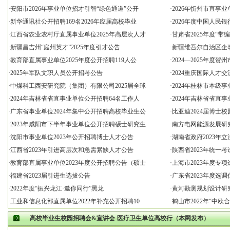
·
安阳市2026年事业单位招才引智“绿色通道”公开
·
2026年忻州市直事
·
新华通讯社公开招聘169名2026年应届高校毕业
·
2026年度中国人民
·
江西省农业农村厅直属事业单位2025年高层次人才
·
甘肃省2025年度“
·
新疆昌吉州“庭州英才”2025年度引才公告
·
新疆维吾尔自治区企事
·
教育部直属事业单位2025年度公开招聘119人公
·
2024—2025年度
·
2025年军队文职人员公开招考公告
·
2024重庆国际人才
·
中煤科工西安研究院（集团）有限公司2025届全球
·
2024年桂林市本级
·
2024年吉林省省直事业单位公开招聘64名工作人
·
2024年吉林省省直
·
广东省事业单位2024年集中公开招聘高校毕业生公
·
比亚迪2024届博士
·
2023年咸阳市下半年事业单位公开招聘硕士研究生
·
南方电网能源发展研究
·
沈阳市事业单位2023年公开招聘博士人才公告
·
湖南省政府2023年
·
江西省2023年引进高层次和急需紧缺人才公告
·
陕西省2023年统一
·
教育部直属事业单位2023年度公开招聘公告（硕士
·
上海市2023年度专
·
福建省2023届引进生选拔公告
·
广东省2023年度选
·
2022年度“振兴龙江·邀你同行”黑龙
·
黄河勘测规划设计研究
·
工业和信息化部直属单位2022年补充公开招聘10
·
鹤山市2022年“中
高校毕业生校园招聘会&宣讲会-医疗卫生单位高校行（本网发布）