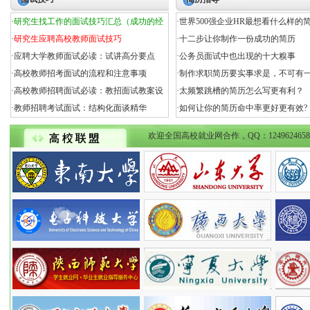
阿辉
硕士
·
研究生找工作的面试技巧汇总（成功的经
·
世界500强企业HR最想看什么样的
代琪琪
博士
·
研究生应聘高校教师面试技巧
·
十二步让你制作一份成功的简历
赵蓉蓉
博士
·
应聘大学教师面试必读：试讲高分要点
·
公务员面试中也出现的十大糗事
周子豪
博士
·
高校教师招考面试的流程和注意事项
·
制作求职简历要实事求是，不可有
江尚
博士后
徐子然
博士
·
高校教师招聘面试必读：教招面试教案设
·
太频繁跳槽的简历怎么写更有利？
张三剑
硕士
·
教师招聘考试面试：结构化面谈精华
·
如何让你的简历命中率更好更有效?
王闽茜
硕士
魏泽众
硕士
欢迎全国高校就业网合作，QQ：1249624658 124
李丽书
硕士
丁飞燕
硕士