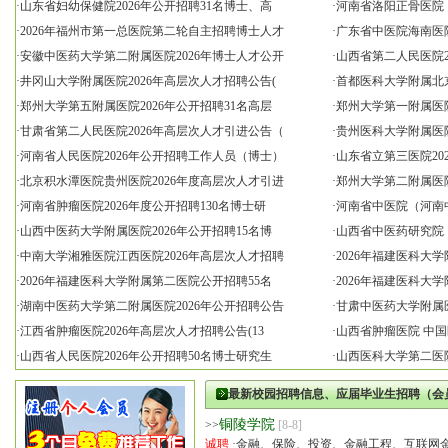
·
山东省妇幼保健院2026年公开招聘31名博士、高
·
河南省洛阳正骨医院（
·
2026年福州市第一总医院第二轮自主招聘博士人才
·
广东省中医院海南医院
·
安徽中医药大学第二附属医院2026年博士人才公开
·
山西省第二人民医院2
·
井冈山大学附属医院2026年高层次人才招聘公告(
·
首都医科大学附属北京
·
郑州大学第五附属医院2026年公开招聘31名高层
·
郑州大学第一附属医院
·
甘肃省第二人民医院2026年高层次人才引进公告（
·
贵州医科大学附属医院
·
河南省人民医院2026年公开招聘工作人员（博士）
·
山东省立第三医院20
·
北京积水潭医院贵州医院2026年度高层次人才引进
·
郑州大学第二附属医院
·
河南省肿瘤医院2026年度公开招聘130名博士研
·
河南省中医院（河南
·
山西中医药大学附属医院2026年公开招聘15名博
·
山西省中医药研究院（
·
中南大学湘雅医院江西医院2026年高层次人才招聘
·
2026年福建医科大
·
2026年福建医科大学附属第二医院公开招聘55名
·
2026年福建医科大
·
湖南中医药大学第二附属医院2026年公开招聘公告
·
甘肃中医药大学附属医
·
江西省肿瘤医院2026年高层次人才招聘公告(13
·
山西省肿瘤医院 中
·
山西省人民医院2026年公开招聘50名博士研究生
·
山西医科大学第二医院
最新校园招聘信息、应届毕业生招聘（会
铜陵学院
>>
[8-8]
诚聘
·
金融、保险、投资、金融工程、互联网金融