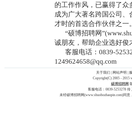
的工作作风，已赢得了众
成为广大著名跨国公司、
才时的首选合作伙伴之一
“硕博招聘网”(
www.shu
诚朋友，帮助企业选好俊
客服电话：0839-5253
1249624658@qq.com
关于我们
|
网站声明
|
Copyright(C) 2005 - 2015 
硕博招聘网
客服电话：0839-5253278 传 真：0
未经硕博招聘网(www.shuobozhaopin