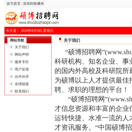
设为首页
|
添加到收藏夹
今天是： 2026年8月8日,星期六
网站导航
关于我们
关于我们
“硕博招聘网”(
www.shu
网站声明
科研机构、知名企业、事
服务专区
的国内外高校及科研院所
用户反馈
合作伙伴
为硕博以上人才提供最佳
友情链接
聘、求职的理想的平台！
联系我们
“硕博招聘网”(
www.sh
才信息资源和丰富的企业
运转快捷、水准一流的人
才资讯服务。“中国硕博