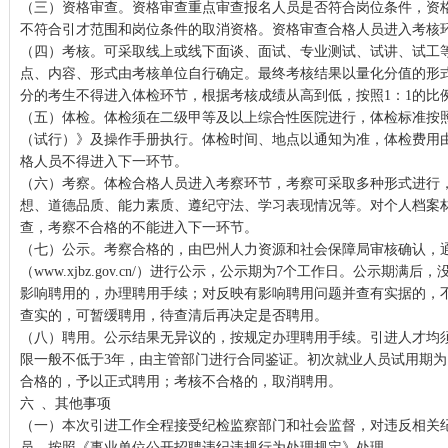
（三）资格审查。资格审查重点审查报名人员是否符合岗位条件，资
不符合引才范围和岗位条件的取消资格。资格审查合格人员进入考核
（四）考核。可采取线上或线下面谈、面试、专业测试、试讲、试工
点、内容、形式由考核单位自行确定。最终考核结果以量化分值的形式
分的考生不得进入体检环节，根据考核成绩从高到低，按照1：1的比
（五）体检。体检须在二级甲等及以上综合性医院进行，体检标准按
（试行）》及操作手册执行。体检时间、地点以通知为准，体检费用
格人员不得进入下一环节。
（六）考察。体检合格人员进入考察环节，考察可采取多种形式进行
想、道德品质、能力素质、遵纪守法、学习表现情况等。对个人档案
查，考察不合格的不能进入下一环节。
（七）公示。考察合格的，由巴州人力资源和社会保障局审核确认，
（www.xjbz.gov.cn/）进行公示，公示期为7个工作日。公示期满
影响聘用的，办理聘用手续；对反映有影响聘用问题并查有实据的，
查实的，可暂缓聘用，待查清后再决定是否聘用。
（八）聘用。公示结果无异议的，按规定办理聘用手续。引进人才均
限一般不低于3年，由主管部门进行合同鉴证。初次就业人员试用期为
合格的，予以正式聘用；考核不合格的，取消聘用。
六 、其他事项
（一）本次引进工作全程接受纪检监察部门和社会监督，对违反相关
员，按照《事业单位公开招聘违纪违规行为处理规定》处理。