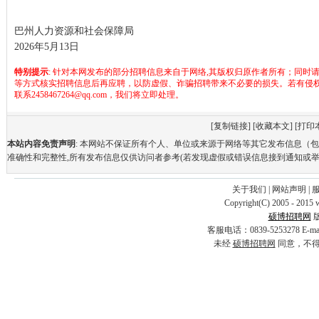
巴州人力资源和社会保障局
2026年5月13日
特别提示
: 针对本网发布的部分招聘信息来自于网络,其版权归原作者所有；同时
等方式核实招聘信息后再应聘，以防虚假、诈骗招聘带来不必要的损失。若有侵
联系2458467264@qq.com，我们将立即处理。
[
复制链接
] [
收藏本文
] [
打印
本站内容免责声明
: 本网站不保证所有个人、单位或来源于网络等其它发布信息（
准确性和完整性,所有发布信息仅供访问者参考(若发现虚假或错误信息接到通知或举
关于我们
|
网站声明
|
Copyright(C) 2005 - 2015 
硕博招聘网
客服电话：0839-5253278 E-
未经
硕博招聘网
同意，不得