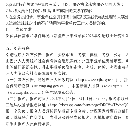
6.参加“特岗教师”等招聘考试，已签订服务协议未满服务期的人员；
7.应聘人员不得报名聘用后即构成回避关系的岗位；
8.在公务员招录、事业单位公开招聘中因违纪违规行为被处理尚未满
9.法律法规规定其他不得聘用为事业单位工作人员情形的。
四 、岗位要求
岗位具体需求和条件详见《新疆巴州事业单位2026年引进硕士研究
1）。
五、引进程序
引进程序为发布公告、报名、资格审查、考核、体检、考察、公示、
由巴州人力资源和社会保障局会组织实施；州直事业单位资格审查、
主管部门组织实施，县市事业单位资格审查、考核、体检、考察由各
州人力资源和社会保障局组织实施。
（一）发布公告。通过巴州人民政府网（http://www.xjbz.gov.c
会保障厅官网（rst.xinjiang.gov.cn）、中国新疆人才网（www.xjrc
（www.xjrsks.com.cn）等网站发布公告。
（二）报名。报名时间为2026年5月14日--5月21日20：00，报名
二维码或登录报名网址（https://docs.qq.com/form/page/DR0VwT
报一个岗位，报名人员须按照毕业证专业名称，对应国家教育行政部
录，选择符合自身学历、专业及条件的岗位报名。因填报信息虚假、
后果由报名人员自行承担。