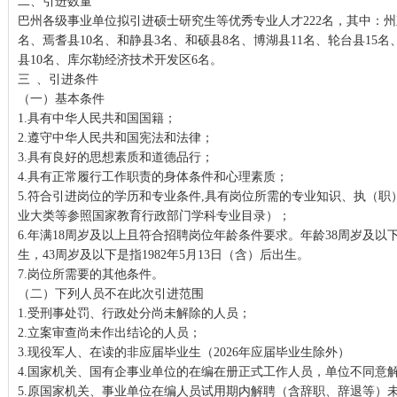
二、引进数量
巴州各级事业单位拟引进硕士研究生等优秀专业人才222名，其中：州直
名、焉耆县10名、和静县3名、和硕县8名、博湖县11名、轮台县15名
县10名、库尔勒经济技术开发区6名。
三 、引进条件
（一）基本条件
1.具有中华人民共和国国籍；
2.遵守中华人民共和国宪法和法律；
3.具有良好的思想素质和道德品行；
4.具有正常履行工作职责的身体条件和心理素质；
5.符合引进岗位的学历和专业条件,具有岗位所需的专业知识、执（
业大类等参照国家教育行政部门学科专业目录）；
6.年满18周岁及以上且符合招聘岗位年龄条件要求。年龄38周岁及以下是
生，43周岁及以下是指1982年5月13日（含）后出生。
7.岗位所需要的其他条件。
（二）下列人员不在此次引进范围
1.受刑事处罚、行政处分尚未解除的人员；
2.立案审查尚未作出结论的人员；
3.现役军人、在读的非应届毕业生（2026年应届毕业生除外）
4.国家机关、国有企事业单位的在编在册正式工作人员，单位不同意
5.原国家机关、事业单位在编人员试用期内解聘（含辞职、辞退等）未