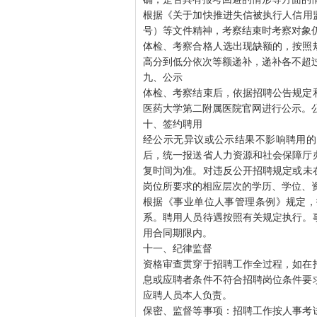
根据《关于加快推进失信被执行人信用监
号）等文件精神，考察结束时考察对象
体检、考察合格人选出现缺额的，按照
高分到低分依次等额递补，递补各不超
九、公示
体检、考察结束后，依据招聘公告规定
医药大学第二附属医院官网进行公示。
十、签约聘用
经公示无异议或公示结果不影响聘用的
后，统一报送省人力资源和社会保障厅
复时间为准。对违反公开招聘规定或未在医
岗位所要求的相应层次的学历、学位、
根据《事业单位人事管理条例》规定，
系。聘用人员待遇按照有关规定执行。
用合同期限内。
十一、纪律监督
资格审查贯穿于招聘工作全过程，如在
息或应聘者条件不符合招聘岗位条件要
应聘人员本人负责。
保密、监督等事项：招聘工作按人事考