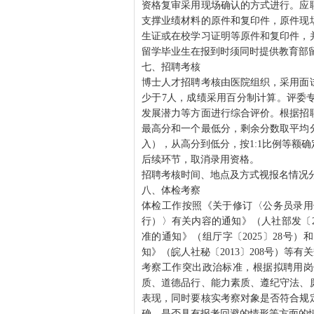
资格复审采用现场确认的方式进行。应
支撑业绩材料的原件和复印件，原件现
生证或在校学习证明等原件和复印件，
留学毕业生在报到时须同时提供教育部
七、招聘考核
博士人才招聘考核由医院组织，采用面
少于7人，成绩采用百分制计算。评委
发展潜力等方面进行综合评价。根据招
最高分和一个最低分，剩余分数取平均
入），从高分到低分，按1:1比例等额
后续环节，取消录用资格。
招聘考核时间、地点及方式视报名情况
八、体检考察
体检工作按照《关于修订〈公务员录用
行）〉有关内容的通知》（人社部发〔2
准的通知》（组厅字〔2025〕28号
知》（皖人社秘〔2013〕208号）等有
考察工作突出政治标准，根据拟聘用岗
质、道德品行、能力素质、遵纪守法、
表现，同时要核实考察对象是否符合规
确，是否具有报考回避的情形等方面的