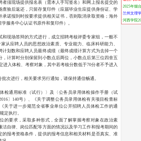
聘者须现场提供报名表（需本人手写签名）和网上报名提交的
场查验后返还，只留存复印件（应届毕业生应提供身份证、学
并承诺报到时按要求提供相关证书，否则取消录取资格；海外
留学服务中心认证书原件和复印件）。
试和现场答辩的方式进行，成立招聘考核评委专家组，一般不
专家从应聘人员的思想政治素质、专业能力、临床科研能力、
聘计划数和应聘人员最终成绩（最终成绩计算方式为去掉一个
分，计算时分别保留到小数点后两位，小数点后第三位四舍五
确定进入体检、考察对象，其中若考核分数低于70分者不予进入
分批次进行，相关要求另行通知，请保持通信畅通。
体检通用标准（试行）〉及〈公务员录用体检操作手册（试
016〕140号）、《关于调整公务员录用体检有关项目检查标
）和《关于进一步规范全省事业单位公开招聘人员体检工作的通
关规定执行。
位的要求，采取多种形式，全面了解掌握考察对象在政治素
廉洁自律、岗位匹配等方面的情况以及学习工作和报考期间的
定的报考资格条件，提供的报考信息和相关材料是否真实、准
情况。