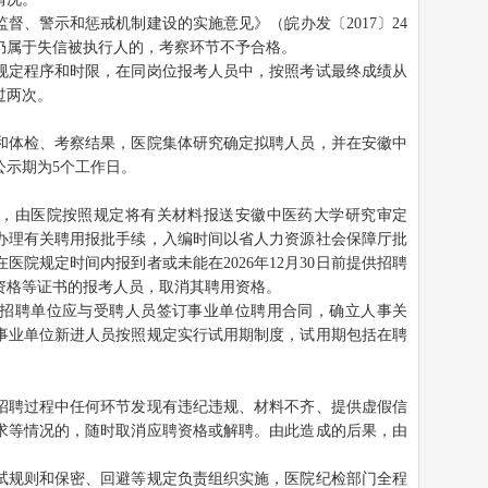
督、警示和惩戒机制建设的实施意见》（皖办发〔2017〕24
仍属于失信被执行人的，考察环节不予合格。
规定程序和时限，在同岗位报考人员中，按照考试最终成绩从
过两次。
和体检、考察结果，医院集体研究确定拟聘人员，并在安徽中
公示期为5个工作日。
，由医院按照规定将有关材料报送安徽中医药大学研究审定
办理有关聘用报批手续，入编时间以省人力资源社会保障厅批
院规定时间内报到者或未能在2026年12月30日前提供招聘
资格等证书的报考人员，取消其聘用资格。
招聘单位应与受聘人员签订事业单位聘用合同，确立人事关
事业单位新进人员按照规定实行试用期制度，试用期包括在聘
招聘过程中任何环节发现有违纪违规、材料不齐、提供虚假信
求等情况的，随时取消应聘资格或解聘。由此造成的后果，由
试规则和保密、回避等规定负责组织实施，医院纪检部门全程