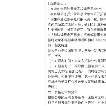
1.现役军人；
2.在读的全日制普通高校非应届毕业生
3.在各级公务员招录和事业单位公开招
4.因犯罪受过刑事处罚的人员，被开除
查尚未做出结论的人员，受到党纪政务
5.按照国家、省有关规定，尚在最低服
6.法律法规规定不得参加报考或聘用为
招聘对象不得报考聘用后即构成《事业
四、相关待遇
纳入事业单位编制管理，享受一定的安
五、报名
（一）报名时间：自发布招聘公告起即
（二）报名方式：采取网上报名的方式，
聘博士人才报名登记表》，同时提交相
位证书、相关资格证书、第一作者发表
有材料电子版打包发送至人事科邮箱ahszj
应聘”）。
六、资格初审和复审
根据公布的应聘资格条件，医院对应聘
料与所报考岗位资格条件不符的，不予