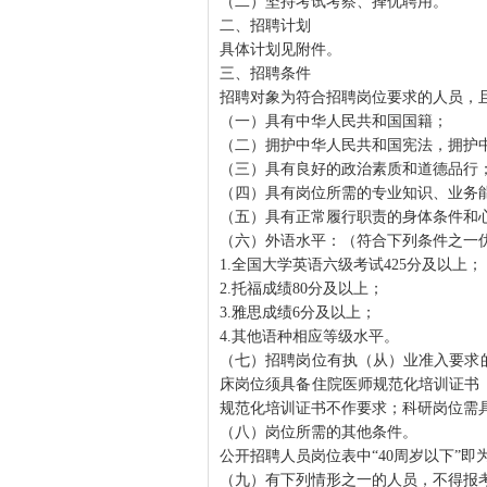
（二）坚持考试考察、择优聘用。
二、招聘计划
具体计划见附件。
三、招聘条件
招聘对象为符合招聘岗位要求的人员，
（一）具有中华人民共和国国籍；
（二）拥护中华人民共和国宪法，拥护
（三）具有良好的政治素质和道德品行
（四）具有岗位所需的专业知识、业务
（五）具有正常履行职责的身体条件和
（六）外语水平：（符合下列条件之一
1.全国大学英语六级考试425分及以上；
2.托福成绩80分及以上；
3.雅思成绩6分及以上；
4.其他语种相应等级水平。
（七）招聘岗位有执（从）业准入要求
床岗位须具备住院医师规范化培训证书
规范化培训证书不作要求；科研岗位需
（八）岗位所需的其他条件。
公开招聘人员岗位表中“40周岁以下”即为
（九）有下列情形之一的人员，不得报