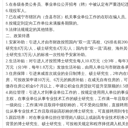
5.在各级各类公务员、事业单位公开招考（聘）中被认定有严重违纪
6.现役军人。
7.已在咸宁市辖区内（含县市区）机关事业单位工作的在职在编人员
8.按规定到定向工作单位未满服务期限的。
9.法律法规规定的其他情形。
二、政策待遇
1.安家补助：引进人才由市财政按照国内“双一流”高校、QS排名前200
研究生8万元/人，硕士研究生4万元/人；国内非“双一流”高校、海外
士研究生3万元/人的标准一次性给予安家补助。
2.生活补贴：对引进人才按照博士研究生每人10.8万元（分3年，每年3
万元（分3年，每年1.8万元）发放生活补贴，由用人单位与市财政各承
3.住房保障：引进来咸首次就业的全日制博士、硕士研究生，2年内
房，可按政策申请10万元、6万元的购房补贴；在咸无自有住房的，
缴存住房公积金6个月以上，申请公积金住房贷款可提升至限额的1.5
4.岗位管理：引进人才到事业单位工作的，按规定使用用人单位的事
主权，在事业单位从事专业技术工作的硕士研究生，工作满一年且取
一级岗位；工作满3年且取得中级职称的，可不受岗位限制，直接聘
位从事专业技术工作且取得副高职称的博士研究生，可直接聘用到专
5.跟踪培养：对在事业单位担任管理岗八级以上或副高专业技术职务
背景的博士研究生、硕士研究生，可按相关规定和程序择优调入机关