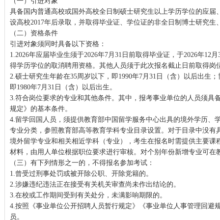
（一）引进对象
具备国内普通高校或国外高校全日制硕士研究生以上学历学位的应届、
设高校2017年后录取，并取得毕业证、学位证的非全日制博士研究生
（二）资格条件
引进对象须同时具备以下资格：
1.2026年应届毕业生须于2026年7月31日前取得毕业证，于2026年
得学历学位的取消聘用资格。其他人员须于此次报名截止日前取得岗
2.硕士研究生年龄在35周岁以下，即1990年7月31日（含）以后出生
即1980年7月31日（含）以后出生。
3.符合岗位要求的专业和其他条件。其中，报考事业单位的人员须具
规定》的基本条件。
4.留学回国人员，须提供教育部中国留学服务中心出具的境外学历、
专业分类，参照教育部高等教育学科专业目录设置。对于目录中没有
境外留学专业和相关相近学科（专业），考生在报名时需提供主要课
材料，由用人单位根据职位要求进行审核。对个别年份新增专业可在
（三）有下列情形之一的，不得报名参加考试：
1.曾受过刑事处罚或被开除公职、开除党籍的。
2.涉嫌违纪违法正在接受有关机关审查尚未作出结论的。
3.在校或工作期间受到有关处分，未满影响期限的。
4.按照《事业单位公开招聘人员暂行规定》《事业单位人事管理回避
员。