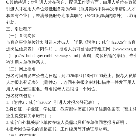
6.其他待遇：对引进人才在落户、配偶工作等方面，由用人单位在政
引进人才在用人单位最低服务期为5年（服务期内不得再次申请以人
和国有企业），未满最低服务期限离职的（经组织调动的除外），取
补助。
三、引进程序
（一）查询岗位
市直企事业单位计划引进人才62人，详见《附件1：咸宁市2026年市
进岗位信息表》（附件1）。报名人员可登陆咸宁组工网（www.xnzg.g
（http://rst.hubei.gov.cn/hbrsksw/sy.shtml）查询。岗位
咨询用人单位联系人。
（二）网上报名
报名时间自发布公告之日起，到2026年5月18日17:00截止。报考人员
人才报名登记表》（附件2），连同有关报名材料扫描件一并发至用
用人单位受理报名。每名报考人员限报一个岗位。
报名材料包括：
1.《附件2：咸宁市2026年引进人才报名登记表》；
2.身份证、毕业证、学位证、教育部学历证书电子注册备案表（暂未
业生提交有关承诺书）；
3.咸宁市外机关事业单位在编人员需出具所在单位同意报考证明；
4.报考岗位要求的资格证书、工作经历等其他证明材料。
（三）资格审查