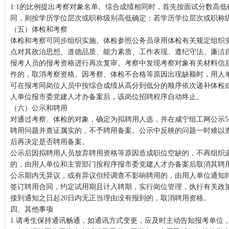
1:1的比例提出考察对象名单。综合成绩相同时，首先按面试分数高
同，则按学历学位层次或职称级别高低确定；若学历学位层次或职称
（五）体检和考察
体检和考察可同步组织实施。体检参照公务员录用体检有关规定组织
点对其政治思想、道德品质、能力素质、工作表现、遵纪守法、廉洁
报考人员的报考资格进行再次复审。考察中发现考察对象有关材料信
件的，取消考察资格。因考察、体检不合格等原因出现缺额时，用人
可在报考同岗位人员中按综合成绩从高分到低分的顺序依次递补体检
人单位报市委党建人才办备案后，该岗位招聘程序自动终止。
（六）公示和聘用
对通过考察、体检的对象，确定为拟聘用人选，并在咸宁组工网公示
聘用问题并查证属实的，不予聘用备案。公示中反映的问题一时难以
后再决定是否聘用备案。
公示后因拟聘用人员放弃聘用资格等原因造成职位空缺的，不再组织
的，由用人单位和主管部门按程序报市委党建人才办备案后取消其聘
公示期内无异议，或有异议但经调查不影响聘用的，由用人单位通知
签订聘用合同，约定试用期且计入聘期，实行岗位管理，执行有关政
接到通知之日起20日内无正当理由没有报到的，取消聘用资格。
四、其他事项
1.请考生保持通讯畅通，如通讯方式变更，应及时主动告知报考单位