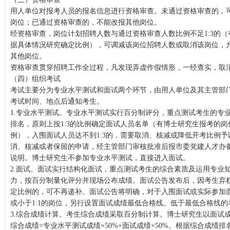
用人单位对报考人员的报名信息进行资格审查。未通过资格审查的，
岗位；已通过资格审查的，不能改报其他岗位。
经资格审查，岗位计划招聘人数与通过资格审查人数比例不足1:3的
据具体情况研究确定比例），可调减该岗位招聘人数或取消该岗位，
其他岗位。
资格审查贯穿招聘工作全过程，凡发现弄虚作假情形，一经查实，取
（四）组织考试
考试主要分为专业水平测试和面试两个环节，由用人单位及其主管部
考试时间、地点后通知考生。
1.专业水平测试。专业水平测试实行百分制评分，重点测试考生的专
排名，原则上按1:3的比例确定面试人员名单（有博士研究生报考的
例），入围面试人员达不到1:3的，需要取消、核减或降低开考比例
消、核减或者保留的申请，经主管部门审核批准后报市委党建人才办
说明。博士研究生不参加专业水平测试，直接进入面试。
2.面试。面试实行结构化面试，重点测试考生的综合素质及运用专业
力，按百分制量化评分并现场公布成绩。面试公告发布后，因考生弃
定比例的，可不再递补。面试公告将明确，对于入围面试或实际参加
或小于1:1的岗位，另行设置面试成绩最低合格线。低于最低合格线
3.综合成绩计算。考生综合成绩采取百分制计算。博士研究生以面试
综合成绩=专业水平测试成绩×50%+面试成绩×50%。根据综合成绩