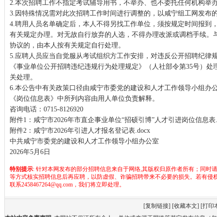
2.本次招聘工作不指定考试辅导用书，不举办、也不委托任何机构举
3.因特殊情况需对此次招聘工作时间进行调整的，以咸宁组工网发布
4.聘用人员名单确定后，本人不得另找工作单位，须按规定时间报到
有关规定办理。对无故自行放弃的人选，不得办理改派或调档手续。
协议的，由本人按有关规定自行处理。
5.应聘人员应当自觉服从考试组织方工作安排，对违反公开招聘纪律
《事业单位公开招聘违纪违规行为处理规定》（人社部令第35号）处
关处理。
6.本公告中有关政策口径由咸宁市委党的建设和人才工作领导小组办
《岗位信息表》中所列内容由用人单位负责解释。
咨询电话：0715-8126920
附件1：咸宁市2026年市直企事业单位“招硕引博”人才引进岗位信息表.x
附件2：咸宁市2026年引进人才报名登记表.docx
中共咸宁市委党的建设和人才工作领导小组办公室
2026年5月6日
特别提示
: 针对本网发布的部分招聘信息来自于网络,其版权归原作者所有；同时
等方式核实招聘信息后再应聘，以防虚假、诈骗招聘带来不必要的损失。若有侵
联系2458467264@qq.com，我们将立即处理。
[
复制链接
] [
收藏本文
] [
打印