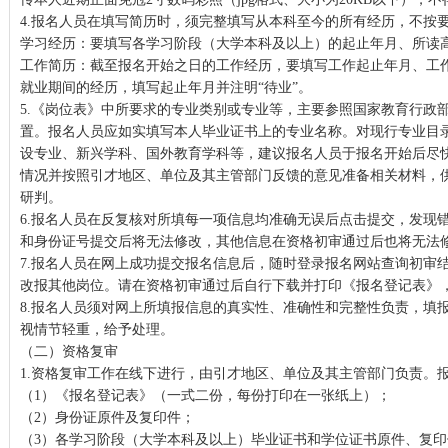
4.报名人员在填写简历时，须完整填写从本科至今的所有经历，不按
学习经历：要填写各学习阶段（大学本科及以上）的起止年月、所读
工作简历：截至报名开始之日的工作经历，要填写工作起止年月、工
就业期间的经历，填写起止年月并注明“待业”。
5.《岗位表》中所要求的专业类别或专业等，主要参照国家教育行政
置。报名人员应如实填写本人毕业证书上的专业名称。对现行专业目
设专业、新兴学科、国外教育学科等，建议报名人员于报名开始后尽
情况并按照引才地区、单位及其主管部门反馈的意见准备相关材料，
研判。
6.报名人员在反复核对所填每一项信息均准确无误后点击提交，发现
和身份证号提交后将无法修改，其他信息在资格初审通过后也将无法
7.报名人员在网上成功提交报名信息后，随时登录报名网站查询初审
改报其他岗位。请在资格初审通过后自行下载并打印《报名登记表》
8.报名人员须对网上所填报信息的真实性、准确性和完整性负责，填
视情节轻重，给予处理。
（二）资格复审
1.资格复审工作在线下进行，由引才地区、单位及其主管部门负责。
（1）《报名登记表》（一式二份，每份打印在一张纸上）；
（2）身份证原件及复印件；
（3）各学习阶段（大学本科及以上）毕业证书和学位证书原件、复印件