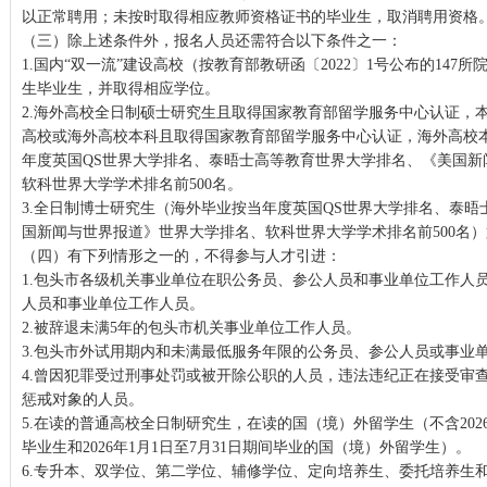
以正常聘用；未按时取得相应教师资格证书的毕业生，取消聘用资格
（三）除上述条件外，报名人员还需符合以下条件之一：
1.国内“双一流”建设高校（按教育部教研函〔2022〕1号公布的147
生毕业生，并取得相应学位。
2.海外高校全日制硕士研究生且取得国家教育部留学服务中心认证，本
高校或海外高校本科且取得国家教育部留学服务中心认证，海外高校
年度英国QS世界大学排名、泰晤士高等教育世界大学排名、《美国新
软科世界大学学术排名前500名。
3.全日制博士研究生（海外毕业按当年度英国QS世界大学排名、泰
国新闻与世界报道》世界大学排名、软科世界大学学术排名前500名
（四）有下列情形之一的，不得参与人才引进：
1.包头市各级机关事业单位在职公务员、参公人员和事业单位工作人
人员和事业单位工作人员。
2.被辞退未满5年的包头市机关事业单位工作人员。
3.包头市外试用期内和未满最低服务年限的公务员、参公人员或事业
4.曾因犯罪受过刑事处罚或被开除公职的人员，违法违纪正在接受审
惩戒对象的人员。
5.在读的普通高校全日制研究生，在读的国（境）外留学生（不含202
毕业生和2026年1月1日至7月31日期间毕业的国（境）外留学生）。
6.专升本、双学位、第二学位、辅修学位、定向培养生、委托培养生