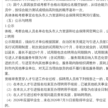
（3）因个人原因放弃或考察不合格出现岗位名额空缺的，从综合能
员中，按综合能力测试成绩由高到低的顺序递补一次。
具体体检考察事宜在包头市人力资源和社会保障局官网另行通知。
（五）公示与聘用
1.公示
体检、考察合格人员名单在包头市人力资源和社会保障局官网公示，
2.聘用
公示期满后，须由引才单位根据国家、自治区有关规定与引进人员签
实行试用期制度，初次就业的试用期为12个月，非初次就业的，试用
以延长，最长不超过6个月，试用期包含在聘用合同期限内，试用期
引进人才最低服务年限为5年（含试用期），服务期满后纳入常态化
进的方式，引进至市内其他事业单位。服务期内除组织调整外，原则
到市内其他事业单位。对无正当理由放弃的或不履行最低服务期的，
案。
资格审查贯穿人才引进工作全过程，拟聘用人员有下列情形之一的，
（1）在本次人才引进报名结束至办理聘用手续前，已被其他机关事
（2）在本次人才引进报名结束至办理聘用手续前，录取为在读全日制
（3）在人才引进过程中发现问题且查有实据，影响聘用的。
（4）2026年应届毕业生，未在2026年7月31日前取得毕业证、学
的。