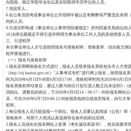
办院校、独立学院毕业生以及在职取得学历学位的人员。
7.现役军人。
8.在公务员招考或事业单位公开招聘中被认定有舞弊等严重违反录用
内的人员。
9.引进后即构成《事业单位人事管理回避规定》所列回避关系岗位的
10.法律法规规定不得引进并聘用为事业单位工作人员的其他情形人员
三、引进程序
本次事业单位人才引进按照报名与资格初审、资格复审、综合能力测
程序逐项进行。
（一）报名与资格初审
1.报名采用网络报名方式进行，报名人员登录报名系统包头市人力资
（http://rsj.baotou.gov.cn/）“人事考试专栏”进行网上报名，
间为2026年6月1日9:00至6月5日17:00，资格初审时间为2026年6月1日9:
报名资格初审结束后，通过人数与岗位计划引进人数之比未达到3：1
消岗位。调整后的岗位，于2026年6月6日14：00-17：00在报名
员，可在2026年6月7日9:00-12:00改报其他岗位或放弃报名，由
初审。
2.每位报名人员只能选报一个岗位。报名人员要认真阅读《公告》和
资格条件，对照个人情况认真选择符合条件的岗位应聘。
3.报名人员须先在报名网站上签署《考生诚信承诺书》，然后按要求
传本人近期正面免冠2寸数码彩照（jpg格式、大小为20KB以下），