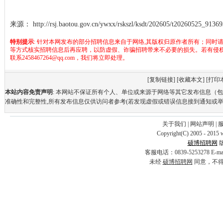
来源：
http://rsj.baotou.gov.cn/ywxx/rskszl/ksdt/202605/t20260525_9136
特别提示
: 针对本网发布的部分招聘信息来自于网络,其版权归原作者所有；同时
等方式核实招聘信息后再应聘，以防虚假、诈骗招聘带来不必要的损失。若有侵
联系2458467264@qq.com，我们将立即处理。
[
复制链接
] [
收藏本文
] [
打印
本站内容免责声明
: 本网站不保证所有个人、单位或来源于网络等其它发布信息（
准确性和完整性,所有发布信息仅供访问者参考(若发现虚假或错误信息接到通知或举
关于我们
|
网站声明
|
Copyright(C) 2005 - 2015 
硕博招聘网
客服电话：0839-5253278 E-
未经
硕博招聘网
同意，不得