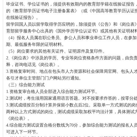
毕业证书、学位证书的，须提供有效期内的教育部学籍在线验证报告
的《教育部学历证书电子注册备案表》（或《中国高等教育学历认证
在线验证报告》。
留学回国人员以留学取得学历应聘的，除须提供《公告》和《岗位表
育部留学服务中心出具的《国外学历学位认证书》或其他有关证明材
（4）报名人员属在职公务员、参公人员和事业单位工作人员，在参
期、最低服务年限的证明材料。
（5）岗位要求的其他有关证件、证明原件及复印件。
2.《岗位表》中涉及的学历、专业等岗位资格条件方面的问题，由负
释，咨询电话见《岗位表》。
3.资格复审时间、地点在包头市人力资源和社会保障局官网、包头人
各引才单位主管部门门户网站另行通知。
（三）综合能力测试
1.资格复审合格人员全部进入综合能力测试环节。
2.测试时，考生须用国家通用语言答题。对不按要求作答的，按零分
3.测试成绩按百分制计算并保留小数点后2位。采取单一方式测试的
两种以上方式测试的岗位，测试成绩采取加权平均法计算，具体测试
《岗位表》。
4.综合能力测试设置合格分数线为70分，参加综合能力测试的报名人
可进入下一环节。