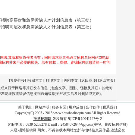
年公开招聘高层次和急需紧缺人才计划信息表（第三批）
年公开招聘高层次和急需紧缺人才计划信息表（第三批）
于网络,其版权归原作者所有；同时请求职者先通过招聘单位网站或电话
骗招聘带来不必要的损失。若有侵权，虚假、诈骗招聘信息请第一时间
[
复制链接
] [
收藏本文
] [
打印本文
] [
关闭本文
] [
返回页顶
] [
返回首页
]
单位或来源于网络等其它发布信息（包含文字、图形、链接及其它）的绝对
若发现虚假或错误信息接到通知或举报,经核实后及时删除或更正)。
关于我们
|
网站声明
|
服务专区
|
用户反馈
|
合作伙伴
|
联系我们
Copyright(C) 2005 - 2015 www.shuobozhaopin.com All Rights Reserved
硕博招聘网
版权所有
蜀ICP备19041127号-2
客服电话：0839-5253278 E-mail：2458467264@qq.com(举报、删改招聘信息)
未经
硕博招聘网
同意，不得转载本网站之所有招聘信息及作品,违法必究