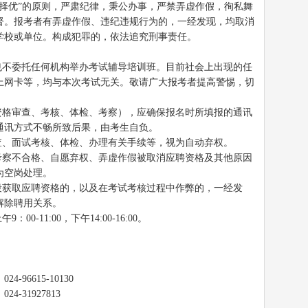
择优”的原则，严肃纪律，秉公办事，严禁弄虚作假，徇私舞
督。报考者有弄虚作假、违纪违规行为的，一经发现，均取消
学校或单位。构成犯罪的，依法追究刑事责任。
也不委托任何机构举办考试辅导培训班。目前社会上出现的任
上网卡等，均与本次考试无关。敬请广大报考者提高警惕，切
资格审查、考核、体检、考察），应确保报名时所填报的通讯
通讯方式不畅所致后果，由考生自负。
查、面试考核、体检、办理有关手续等，视为自动弃权。
考察不合格、自愿弃权、弄虚作假被取消应聘资格及其他原因
为空岗处理。
段获取应聘资格的，以及在考试考核过程中作弊的，一经发
解除聘用关系。
-11:00，下午14:00-16:00。
。
96615-10130
31927813