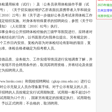
体检通用标准（试行）〉及〈公务员录用体检操作手册（试
140号）、《关于切实做好维护乙肝表面抗原携带者入学和就业
2010〕22号）和《关于进一步做好公务员考试录用体检工作
）等规定组织实施。对身体有特殊要求的招聘岗位，参照《关于印
》（人社部发〔2010〕82号）执行。
和事业单位公开招聘体检经验的三级甲等医院进行。应聘者对
体检结论的7日内，以书面形式向我单位提出。另有规定的，
7个工作日内安排。复检内容为对体检结论有影响的项目，复
为准。体检合格者确定为拟考察人员。
道德品质、业务能力、工作实绩等情况进行实地调查了解，并
中发现不符合聘用条件的，取消其聘用资格，并将结论及依据
定为拟聘用人员。
rsks.com）和我校招聘网站（gkzp.cmu.edu.cn）进行公
，对公示无疑义人员办理备案手续。对于公示有疑义的人员，
开招聘的人员按规定实行试用期制度。试用期一般不超过6个
试用期为12个月），国家另有规定的按规定执行。试用期包
，予以正式聘用；不合格的，取消聘用。