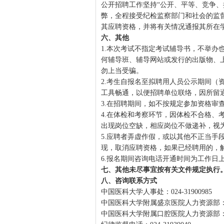
公开招聘工作坚持“公开、平等、竞争、
弊，全程接受纪检监察部门和社会的监
其应聘资格，并将有关情况通报其所在
六、其他
1.本次考试不指定考试辅导书，不举办
何辅导班、辅导网站或发行的出版物、
勿上当受骗。
2.考生自报名至拟聘用人员公示期间（
工具畅通，以便招聘单位联络，因所留
3.在招聘期间，如不按规定参加资格审
4.在体检和考察环节，因体检不合格、
出现岗位空缺，相应岗位不做递补，视
5.应聘者弄虚作假，或以其他不正当手
现，取消应聘资格，如果已经聘用的，
6.报名期间咨询电话开通时间为工作日上午9：00
七、其他未尽事宜按有关文件规定执行
八、咨询联系方式
中国医科大学人事处：024-31900985
中国医科大学附属盛京医院人力资源部：024-
中国医科大学附属口腔医院人力资源部：024-