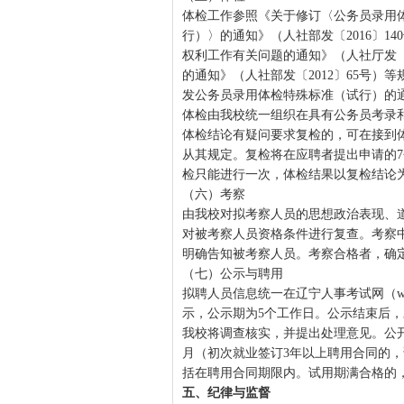
体检工作参照《关于修订〈公务员录用
行）〉的通知》（人社部发〔2016〕
权利工作有关问题的通知》（人社厅发〔
的通知》（人社部发〔2012〕65号
发公务员录用体检特殊标准（试行）的通知
体检由我校统一组织在具有公务员考录
体检结论有疑问要求复检的，可在接到
从其规定。复检将在应聘者提出申请的
检只能进行一次，体检结果以复检结论
（六）考察
由我校对拟考察人员的思想政治表现、
对被考察人员资格条件进行复查。考察
明确告知被考察人员。考察合格者，确
（七）公示与聘用
拟聘人员信息统一在辽宁人事考试网（www.ln
示，公示期为5个工作日。公示结束后
我校将调查核实，并提出处理意见。公
月（初次就业签订3年以上聘用合同的，
括在聘用合同期限内。试用期满合格的
五、纪律与监督