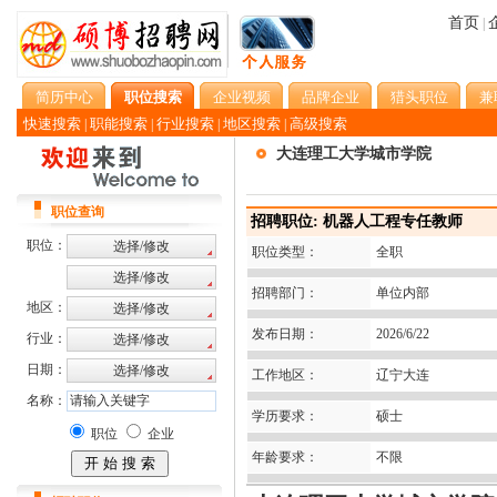
首页
|
简历中心
职位搜索
企业视频
品牌企业
猎头职位
兼
快速搜索
职能搜索
行业搜索
地区搜索
高级搜索
|
|
|
|
大连理工大学城市学院
职位查询
招聘职位: 机器人工程专任教师
职位：
职位类型：
全职
招聘部门：
单位内部
地区：
发布日期：
2026/6/22
行业：
日期：
工作地区：
辽宁大连
名称：
学历要求：
硕士
职位
企业
年龄要求：
不限