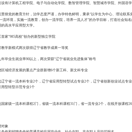
前设有计算机工程学院、电子与自动化学院、数智管理学院、智慧城市学院、外国语学院
面贯彻党的教育方针，治学态度严谨，办学特色鲜明，秉承“以学生为中心、理论联系
设一流环境，实施一流教育，创办一流学院，培养一流人才”的办学目标，打造社会知
明的高水平应用型大学。
首家“985高校”创办的新型独立学院
育教学新模式两次获得辽宁省教学成果一等奖
九年毕业生就业率90以上，两次荣获“辽宁省就业先进集体”称号
绕区域经济发展的重点产业群新增6个新工科、新文科专业
批辽宁省一流本科专业2个，辽宁省应用型转型试点专业2个，辽宁省创新创业试点专业
应用型转型示范专业1个
批国家级一流本科课程2门，省级一流本科课程31门，省一流专业2个，在线开放课程2
聘对象
本条件和招聘条件的普通高校应届毕业生、社会在职、非在职人员均可报名。