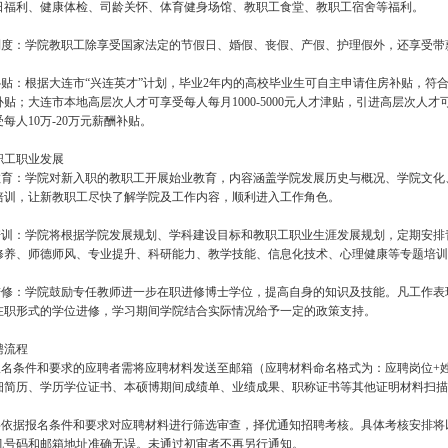
日福利、健康体检、司龄关怀、体育健身场馆、教职工食堂、教职工宿舍等福利。
假制度：学院教职工除享受国家法定的节假日、婚假、丧假、产假、护理假外，还享受带
补贴：根据大连市“兴连英才”计划，毕业2年内的高校毕业生可自主申请住房补贴，符合申请
贴；大连市本地高层次人才可享受每人每月1000-5000元人才津贴，引进高层次人才可
每人10万-20万元薪酬补贴。
职工职业发展
职教育：学院对新入职的教职工开展始业教育，内容涵盖学院发展历史与概况、学院文
培训，让新教职工尽快了解学院及工作内容，顺利进入工作角色。
业培训：学院将根据学院发展规划、学科建设目标和教职工职业生涯发展规划，定期安
修养、师德师风、专业提升、科研能力、教学技能、信息化技术、心理健康等专题培训
职进修：学院鼓励专任教师进一步在职进修博士学位，提高自身的知识及技能。凡工作
在职形式的学位进修，学习期间学院结合实际情况给予一定的政策支持。
聘流程
合报名条件和要求的应聘者需将应聘材料发送至邮箱（应聘材料命名格式为：应聘岗位+
细简历、学历学位证书、本硕博期间成绩单、业绩成果、职称证书等其他证明材料扫描
院将依据报名条件和要求对应聘材料进行筛选审查，择优通知招聘考核。具体考核安排
机号码和邮箱地址准确无误。未通过初审者不再另行通知。