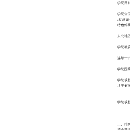
学院目
学院全
现“建
特色鲜
东北地区
学院教
连续十
学院围
学院获
辽宁省
学院获
二、招
符合基