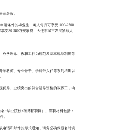
薪寒暑假。
条件的毕业生，每人每月可享受1000-2500
享受30-500万安家费；大连市城市发展紧缺人
化、办学理念、教职工行为规范及基本规章制度等
排青年教师、专业骨干、学科带头任等系列培训以
。
表现优秀、业绩突出的符合进修资格的教职工，均
姓名+毕业院校+硕博招聘网）。应聘材料包括：
件。
将以电话和邮件的形式通知，请务必确保报名时填