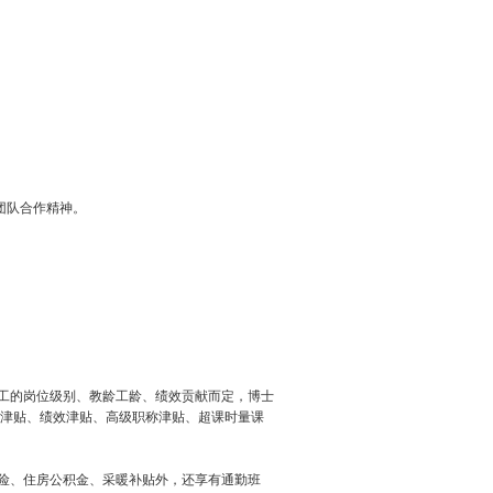
团队合作精神。
职工的岗位级别、教龄工龄、绩效贡献而定，博士
津贴、绩效津贴、高级职称津贴、超课时量课
保险、住房公积金、采暖补贴外，还享有通勤班