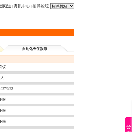
园频道
资讯中心
招聘论坛
|
|
自动化专任教师
面议
2人
2027/6/22
不限
不限
不限