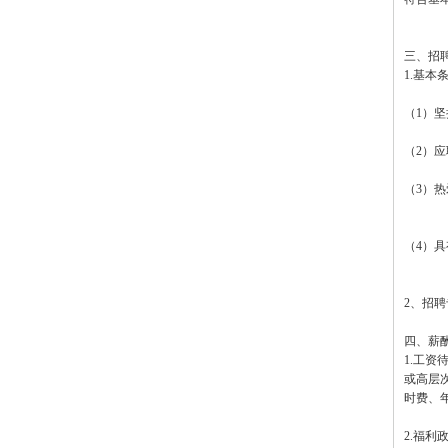
三、招
1.基本
（1）
（2）
（3）
（4）
2、招聘
四、薪
1.工
或高层
时费、
2.福