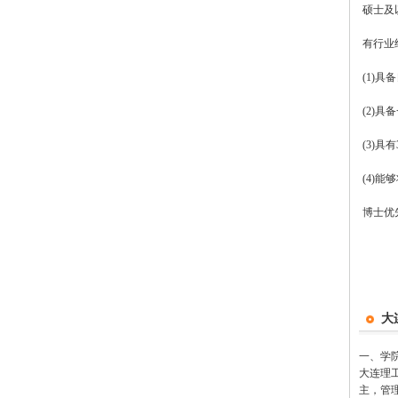
硕士及
有行业
(1)
(2)
(3)
(4)
博士优
大
一、学
大连理
主，管