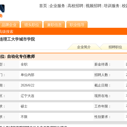
首页
企业服务
高校招聘
视频招聘
培训服务
校
|
|
|
|
|
品牌企业
猎头职位
兼职信息
职业指导
高级搜索
连理工大学城市学院
企业简介
招聘职位
位: 自动化专任教师
型：
全职
薪金待遇：
门：
单位内部
招聘人数：
期：
2026/6/22
截止日期：
区：
辽宁大连
现所在地：
求：
硕士
工作年限：
求：
不限
性别要求：