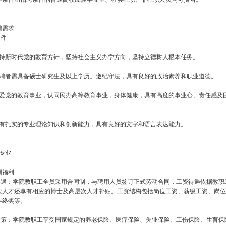
聘需求
条件
坚持新时代党的教育方针，坚持社会主义办学方向，坚持立德树人根本任务。
应聘者需具备硕士研究生及以上学历。遵纪守法，具有良好的政治素养和职业道德。
热爱党的教育事业，认同民办高等教育事业，身体健康，具有高度的事业心、责任感及
具有扎实的专业理论知识和创新能力，具有良好的文字和语言表达能力。
专业
酬福利
资待遇：学院教职工全员采用合同制，与聘用人员签订正式劳动合同，工资待遇依据教
次人才还享有相应的博士及高层次人才补贴。工资结构包括岗位工资、薪级工资、岗位
年终奖等。
利政策：学院教职工享受国家规定的养老保险、医疗保险、失业保险、工伤保险、生育