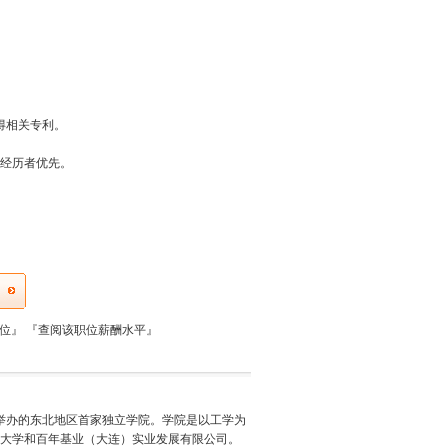
得相关专利。
作经历者优先。
职位』
『
查阅该职位薪酬水平
』
式举办的东北地区首家独立学院。学院是以工学为
大学和百年基业（大连）实业发展有限公司。