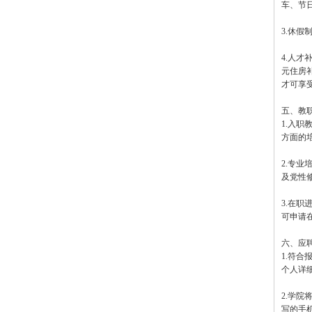
车、节
3.休
4.人才
元住房补
才可享受
五、教
1.入
方面的
2.专
及党性
3.在
可申请
六、应
1.符
个人详
2.学
写的手