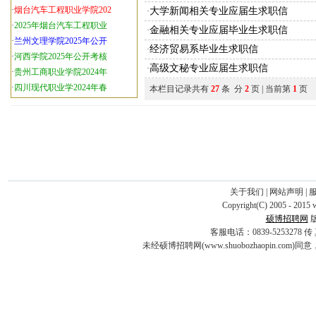
·
烟台汽车工程职业学院202
大学新闻相关专业应届生求职信
·
·
2025年烟台汽车工程职业
金融相关专业应届毕业生求职信
·
·
兰州文理学院2025年公开
经济贸易系毕业生求职信
·
·
河西学院2025年公开考核
高级文秘专业应届生求职信
·
·
贵州工商职业学院2024年
·
四川现代职业学2024年春
本栏目记录共有
27
条 分
2
页 | 当前第
1
页
关于我们
|
网站声明
|
Copyright(C) 2005 - 2015 
硕博招聘网
客服电话：0839-5253278 传 真：0
未经硕博招聘网(www.shuobozhaopin