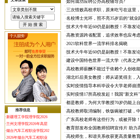
文章搜索
如何成功应聘公办高校辅导员?
·
三次惜败高校求职，原来吃亏在这里
·
名校博士光环，照不亮35岁后的“就业
·
技术大牛年近60仍是副教授！不靠发
·
高教资源跨省配置，追求效率也应考
·
2021软科世界一流学科排名揭晓
·
技术大牛年近60仍是副教授！不靠发
·
建设中国特色世界一流大学（代表之
·
高校教师薪酬不能过于依赖个人创收
·
湖北85后美女教授：师从诺奖得主，入
·
实时疫情指导本科毕设令大学老师崩溃
·
实时疫情17所高校发起！我国“新文科
·
都是教师，为何大学教授70岁仍能上台
·
推荐信息
高校教师取消编制，铁饭碗被打破，
·
·
新疆理工学院理学院2026
广东高校老师有这些行为，或被开除
·
·
兰州文理学院2026年高层
教育部发布全国教师招聘宣传片 助力
·
·
烟台汽车工程职业学院202
高校师生，和谐关系收获更高质量教
·
·
2026年烟台汽车工程职业