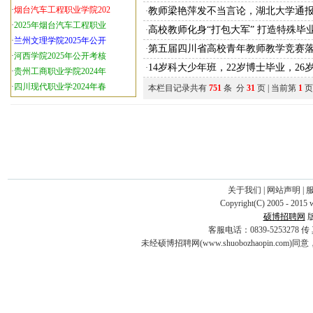
·
烟台汽车工程职业学院202
教师梁艳萍发不当言论，湖北大学通
·
·
2025年烟台汽车工程职业
高校教师化身“打包大军” 打造特殊毕业
·
·
兰州文理学院2025年公开
第五届四川省高校青年教师教学竞赛落
·
·
河西学院2025年公开考核
14岁科大少年班，22岁博士毕业，2
·
·
贵州工商职业学院2024年
·
四川现代职业学2024年春
本栏目记录共有
751
条 分
31
页 | 当前第
1
页
关于我们
|
网站声明
|
Copyright(C) 2005 - 2015 
硕博招聘网
客服电话：0839-5253278 传 真：0
未经硕博招聘网(www.shuobozhaopin