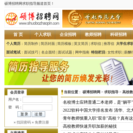
硕博招聘网求职指导频道首页！
首 页
个人求职
企业招聘
教师招聘
科研招聘
个人简历
：
简历制作
|
简历封面
|
简历模板
|
英文简历
|
求职信
|
推荐信
大学生求职
面试笔试
：
面试技巧
|
名企面经
|
面试试题
|
网申指南
特别栏目:
女性求职
|
薪酬
当前位置
：
硕博招聘网
>
求职指导
>
高校教
会员登录
用户名：
名校博士应聘普通二本老师，是“躺平
·
密 码：
2022软科中国大学排名发布 清华、
·
青年教师慎重入职“双非”高校？真有
·
找回密码
免费注册
高校教师快速升职加薪的秘技
·