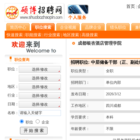
首页
|
简历中心
职位搜索
企业视频
品牌企业
猎头职位
兼
快速搜索
职能搜索
行业搜索
地区搜索
高级搜索
|
|
|
|
成都银杏酒店管理学院
职位查询
招聘职位: 中层储备干部（正、副处
职位：
职位类型：
全职
招聘部门：
单位内部
地区：
发布日期：
2026/3/12
行业：
日期：
工作地区：
四川成都
名称：
学历要求：
本科
职位
企业
年龄要求：
不限