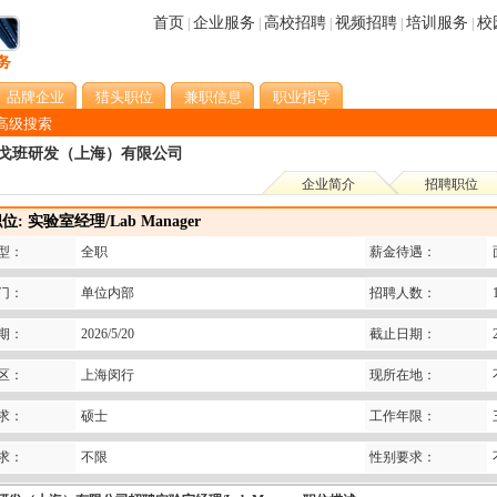
首页
企业服务
高校招聘
视频招聘
培训服务
校
|
|
|
|
|
品牌企业
猎头职位
兼职信息
职业指导
高级搜索
戈班研发（上海）有限公司
企业简介
招聘职位
: 实验室经理/Lab Manager
型：
全职
薪金待遇：
门：
单位内部
招聘人数：
期：
2026/5/20
截止日期：
区：
上海闵行
现所在地：
求：
硕士
工作年限：
求：
不限
性别要求：