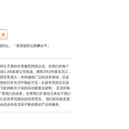
他职位』
『
查阅该职位薪酬水平
』
经久不衰的长青藤型跨国企业。在我们的每个
400多家公司组成，拥有209,000多名员工，
集团非常庞大，并跨越很广泛的业务领域，但是
您的日常生活中随处可见：从超市里的宝石蓝
飞机和航天计划的高功能复合材料。 圣戈班每
扩展我们的业务。支撑我们扩展动力来自于我们
们在世界范围内的经营理念。 我们的目标是更
会进步的圣戈班不断创新的产品和服务。