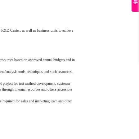
in R&D Center, as well as business units to achieve
e resources based on approved annual budgets and in
nt/analysis tools, techniques and such resources.
f project for test method development, customer
s through internal resources and others accessible
s required for sales and marketing team and other