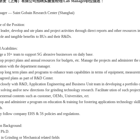
研发（上海）有限公司招聘实验室经理/Lab Manager职位描述：
ager — Saint Gobain Research Center (Shanghai)
e of the Position:
 leader, develop and ute plans and project activities through direct reports and other resources 
able and tangible benefits to BUs and their R&Ds.
 Acabilities:
e a 10+ team to support SG abrasive businesses on daily base.
op project plans and annual resources for budgets, etc. Manage the projects and administer th
ation with the department manager.
op long term plans and programs to enhance team capabilities in terms of equipment, measureme
agreed plans as part of R&D Center.
closely with R&D, Application Engineering and Business Unit team in developing a portfolio o
solving and/or new directions for grinding technology research. Facilitate ution of such project
external contents such as customer, OEMs, Universities, ect.
op and administer a program on education & training for fostering applications technology skill
s.
tly follow company EHS & 5S policies and regulations.
on Background:
 Ph.D.
in Grinding or Mechanical related fields