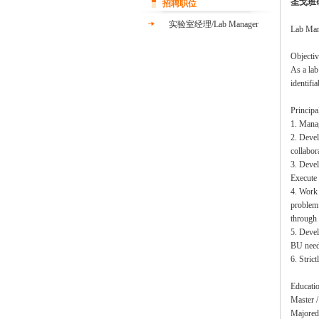
圣戈班
招聘职位
实验室经理/Lab Manager
Lab Man
Objectiv
As a lab
identifi
Principal
1. Manag
2. Devel
collabor
3. Devel
Execute 
4. Work 
problem 
through 
5. Devel
BU need
6. Stric
Educati
Master /
Majored 