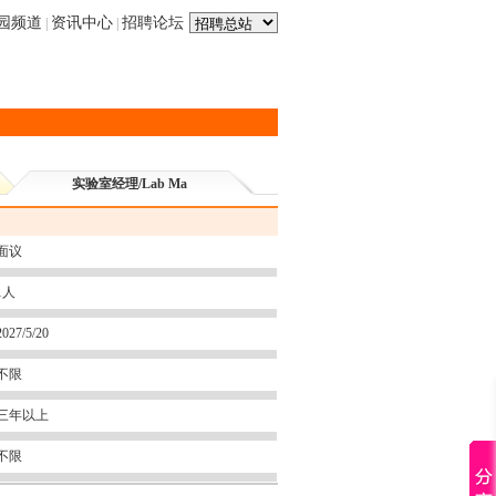
园频道
资讯中心
招聘论坛
|
|
实验室经理/Lab Ma
面议
1人
2027/5/20
不限
三年以上
不限