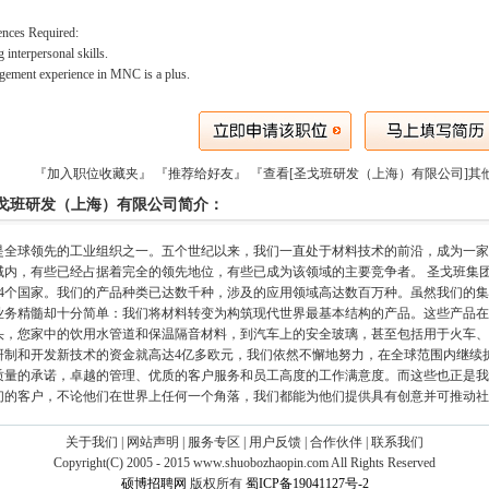
nces Required:
g interpersonal skills.
gement experience in MNC is a plus.
『加入职位收藏夹』
『推荐给好友』
『查看[圣戈班研发（上海）有限公司]其
戈班研发（上海）有限公司简介：
是全球领先的工业组织之一。五个世纪以来，我们一直处于材料技术的前沿，成为一家
内，有些已经占据着完全的领先地位，有些已成为该领域的主要竞争者。 圣戈班集团由1,
64个国家。我们的产品种类已达数千种，涉及的应用领域高达数百万种。虽然我们的
业务精髓却十分简单：我们将材料转变为构筑现代世界最基本结构的产品。这些产品在
头，您家中的饮用水管道和保温隔音材料，到汽车上的安全玻璃，甚至包括用于火车、
研制和开发新技术的资金就高达4亿多欧元，我们依然不懈地努力，在全球范围内继续
质量的承诺，卓越的管理、优质的客户服务和员工高度的工作满意度。而这些也正是我
们的客户，不论他们在世界上任何一个角落，我们都能为他们提供具有创意并可推动社
关于我们
|
网站声明
|
服务专区
|
用户反馈
|
合作伙伴
|
联系我们
Copyright(C) 2005 - 2015 www.shuobozhaopin.com All Rights Reserved
硕博招聘网
版权所有
蜀ICP备19041127号-2