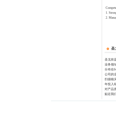
Compete
1. Stron
2. Mana
圣
圣戈班
业务领域
分布在
公司的
扫描镜
年投入
对产品
贴近我