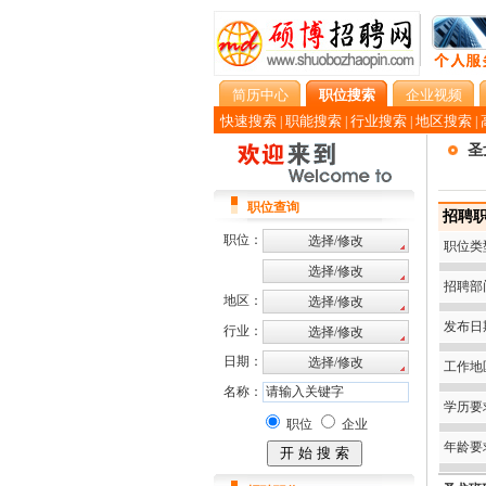
简历中心
职位搜索
企业视频
快速搜索
职能搜索
行业搜索
地区搜索
|
|
|
|
圣
职位查询
招聘职位
职位：
职位类
招聘部
地区：
发布日
行业：
日期：
工作地
名称：
学历要
职位
企业
年龄要