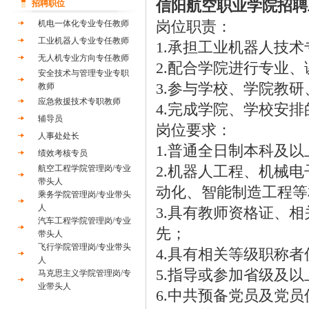
信阳航空职业学院招聘
招聘职位
岗位职责：
机电一体化专业专任教师
工业机器人专业专任教师
1.承担工业机器人技
无人机专业方向专任教师
2.配合学院进行专业
安全技术与管理专业专职
3.参与学校、学院教
教师
应急救援技术专职教师
4.完成学院、学校安
辅导员
岗位要求：
人事处处长
1.普通全日制本科及
绩效考核专员
2.机器人工程、机械
航空工程学院管理岗/专业
带头人
动化、智能制造工程等
乘务学院管理岗/专业带头
人
3.具有教师资格证、
汽车工程学院管理岗/专业
先；
带头人
飞行学院管理岗/专业带头
4.具有相关等级职称
人
5.指导或参加省级及
马克思主义学院管理岗/专
业带头人
6.中共预备党员及党