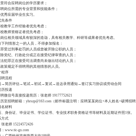
育背景符合应聘岗位的学历要求；
有应聘岗位所需的专业背景和技能条件；
收优秀应届毕业生实习。
优先条件
有高校教学工作经验者优先考虑；
有高校教师资格证者优先考虑；
应聘岗位相关领域具有较深的造诣，具有相关教学、科研等成果者优先考虑。
有下列情形之一的人员，不得参加报名：
因犯罪受过刑事处罚的人员或曾被开除公职的人员；
未解除党纪、行政处分或正在接受纪律审查的人员；
嫌违法犯罪正在接受司法调查尚未做出结论的人员；
律、政策规定不得聘用的其他情形的人员。
才程序
招聘流程
递→简历评估→笔试→初试→复试→送达录用通知→签订实习协议或劳动合同
简历投递
招聘微信号直接投递简历：张老师 19177752621
简历至招聘邮箱：yhrszp@163.com（邮件标题注明：应聘某某岗位+本人姓名+硕博招
报名材料
历、身份证、毕业证书、学位证书、专业技术职务资格证书等材料及近期证件照1张。
系方式
老师 15224572426
ww.tic-gx.com
址：广西钦州市南珠西大街188号