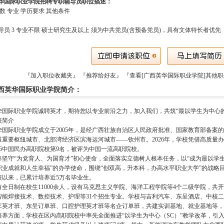
华国际职业学院招聘专职辅导员职位描述：
数 专业 学历要求 其他条件
导员 3 专业不限 硕士研究生及以上 须为中共党员(含预备党员)，具有文体特长者优先
『加入职位收藏夹』
『推荐给好友』
『查看[广西英华国际职业学院]其他
西英华国际职业学院简介：
华国际职业学院诚聘英才，期待您以专业前沿之力，加入我们，共筑“最以学生为中心
校简介
华国际职业学院成立于2005年，是经广西壮族自治区人民政府批准、国家教育部备案
重要枢纽城市、北部湾经济区滨海运河城市——钦州市。2026年，学校凭借高质量办学
26中国民办高职院校第9名，被评为中国一流高职院校。
终坚守“为党育人、为国育才”初心使命，全面落实立德树人根本任务，以“成为最以学
职业成就和人生幸福”的办学使命，围绕“创双高，升本科，办高水平职业大学”的战略
校以来，已累计培养近5万名毕业生。
有全日制在校生11000余人，设有马克思主义学院、海洋工程学院等4个二级学院，共
智能焊接技术、数控技术、护理等31个招生专业。学校与吉利汽车、东呈酒店、中核二
车英才班、东呈订单班、口腔护理英才班等名企订单班，共建实训基地、就业基地等，
培养方面，学校在区内高职院校中率先全面推进“以学生为中心（SC）”教学改革，引