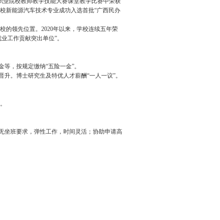
西职业院校教师教学技能大赛课堂教学比赛中荣获
学校新能源汽车技术专业成功入选首批“广西民办
的领先位置。2020年以来，学校连续五年荣
就业工作贡献突出单位”。
金等，按规定缴纳“五险一金”。
晋升。博士研究生及特优人才薪酬“一人一议”。
等。
师无坐班要求，弹性工作，时间灵活；协助申请高