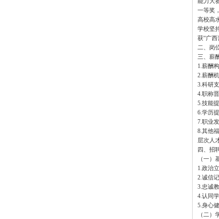
能力大
一等奖
高校高
学校坚
获“广
二、岗
三、薪
1.薪
2.薪
3.科
4.职
5.技
6.学
7.职业
8.其
层次人
四、招
（一）
1.政
2.诚
3.忠
4.认
5.身
（二）