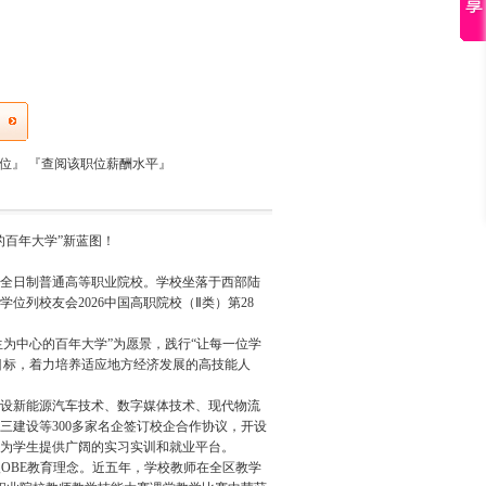
职位』
『
查阅该职位薪酬水平
』
的百年大学”新蓝图！
的全日制普通高等职业院校。学校坐落于西部陆
位列校友会2026中国高职院校（Ⅱ类）第28
生为中心的百年大学”为愿景，践行“让每一位学
目标，着力培养适应地方经济发展的高技能人
开设新能源汽车技术、数字媒体技术、现代物流
三建设等300多家名企签订校企合作协议，开设
为学生提供广阔的实习实训和就业平台。
入OBE教育理念。近五年，学校教师在全区教学