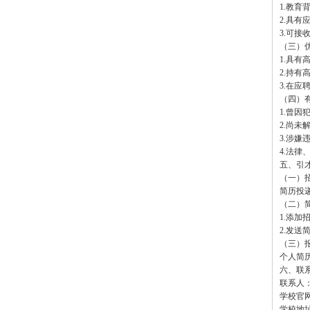
1.教
2.具
3.可接
（三）
1.具
2.持
3.在
（四）
1.曾
2.尚
3.涉
4.法
五、引
（一）
简历投
（二）
1.添加
2.发送
（三）
个人简
六、联
联系人：张
学校官网：w
学校地