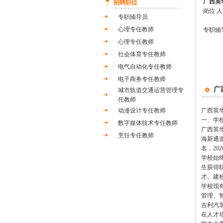
广西英
招聘职位
岗位 人
专职辅导员
心理专任教师
专职辅
心理专任教师
社会体育专任教师
电气自动化专任教师
电子商务专任教师
广
城市轨道交通运营管理专
任教师
动漫设计专任教师
广西英
一、学
数字媒体技术专任教师
广西英
烹饪专任教师
海新通道
名，20
学校始
生获得
才。建
学校现
管理、
吉利汽
在人才