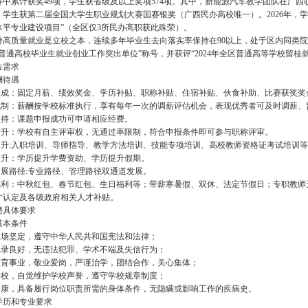
赛中累计获奖49项，学生获省级及以上奖项574项。其中，新能源汽车教学团队在广
，学生获第二届全国大学生职业规划大赛国赛银奖（广西民办高校唯一）。2026年，
水平专业建设项目”（全区仅3所民办高职获此殊荣）。
持高质量就业是立校之本，连续多年毕业生去向落实率保持在90以上，处于区内同类院校
西普通高校毕业生就业创业工作突出单位”称号，并获评“2024年全区普通高等学校留桂
位需求
酬待遇
酬构成：固定月薪、绩效奖金、学历补贴、职称补贴、住宿补贴、伙食补助、比赛获奖奖
酬机制：薪酬按学校标准执行，享有每年一次的调薪评估机会，表现优秀者可及时调薪、
研支持：课题申报成功可申请相应经费。
称晋升：学校有自主评审权，无通过率限制，符合申报条件即可参与职称评审。
能提升:入职培训、导师指导、教学方法培训、技能专项培训、高校教师资格证考试培训
历提升：学历提升学费资助、学历提升假期。
发展路径:专业路径、管理路径双通道发展。
他福利：中秋红包、春节红包、生日福利等；带薪寒暑假、双休、法定节假日；专职教
才认定及各级政府相关人才补贴。
聘具体要求
基本条件
治立场坚定，遵守中华人民共和国宪法和法律；
信记录良好，无违法犯罪、学术不端及失信行为；
诚教育事业，敬业爱岗，严谨治学，团结合作，关心集体；
同学校，自觉维护学校声誉，遵守学校规章制度；
心健康，具备履行岗位职责所需的身体条件，无隐瞒或影响工作的疾病史。
学历和专业要求