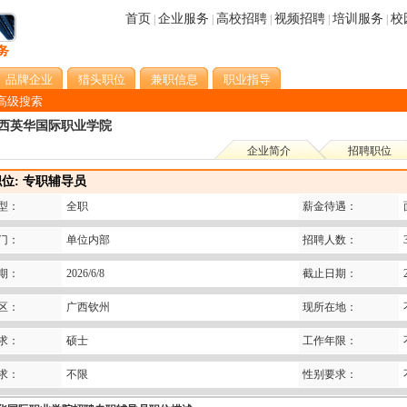
首页
企业服务
高校招聘
视频招聘
培训服务
校
|
|
|
|
|
品牌企业
猎头职位
兼职信息
职业指导
高级搜索
西英华国际职业学院
企业简介
招聘职位
位: 专职辅导员
型：
全职
薪金待遇：
门：
单位内部
招聘人数：
期：
2026/6/8
截止日期：
区：
广西钦州
现所在地：
求：
硕士
工作年限：
求：
不限
性别要求：