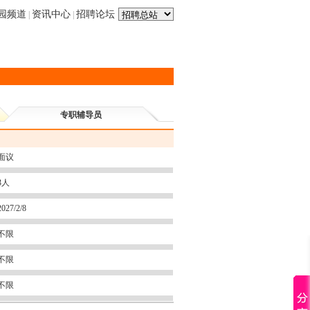
园频道
资讯中心
招聘论坛
|
|
专职辅导员
面议
3人
2027/2/8
不限
不限
不限