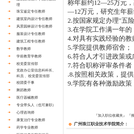
称年薪约12—25万元
理
—12万元，研究生年薪
珠宝鉴定专任教师
建筑室内设计专任教师
2.按国家规定办理"五
风景园林设计专任教师
3.在学院工作满一年
服装设计专任教师
4.对具有实践经验的
建筑工程专任教师
5.学院提供教师宿舍；
数学教师
6.符合人才引进政策
学前教育学教师
校党委宣传部
7.符合职称评审条件
党政办公室信息科科长、
.8.按照相关政策，
科员 、校党委宣传部
9.学院有各种激励政
校团委干事
舞蹈教师
医疗器械教师
专业带头人（也可兼职）
心理咨询师
『加入职位收藏夹』
『
康复治疗专业教师
广州珠江职业技术学院简介：
药学专业教师