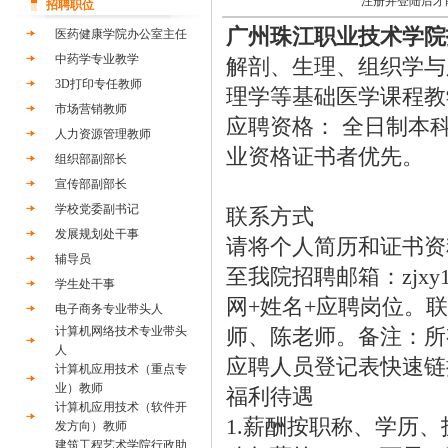
注册并登陆后才
招聘职位
广州珠江职业技术学院
医药健康学院办公室主任
中药学专业教学
解剖、生理、组织学与
3D打印专任教师
理学等基础医学课程教
市场营销教师
应聘资格： 全日制本
人力资源管理教师
业资格证书者优先。
组织部副部长
宣传部副部长
学校党委副书记
联系方式
发展规划处干事
请将个人简历和证书资
辅导员
至我院招聘邮箱：zjxy
学生处干事
网+姓名+应聘岗位。联系电话
电子商务专业带头人
计算机网络技术专业带头
师、陈老师。备注：所
人
应聘人员登记表快速链接：http:
计算机应用技术（重点专
业）教师
福利待遇
计算机应用技术（软件开
1.薪酬按职称、学历
发方向）教师
建筑工程艺术学院行政助