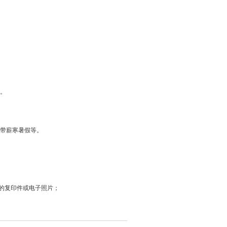
。
带薪寒暑假等。
料的复印件或电子照片；