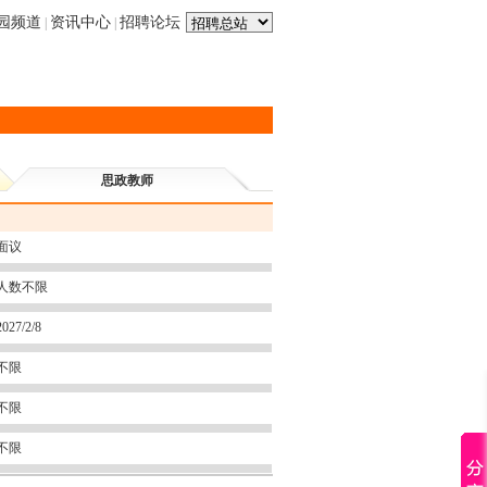
园频道
资讯中心
招聘论坛
|
|
思政教师
面议
人数不限
2027/2/8
不限
不限
不限