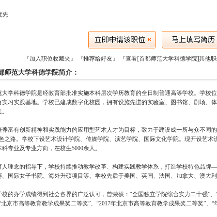
优先
『加入职位收藏夹』
『推荐给好友』
『查看[首都师范大学科德学院]其他
都师范大学科德学院简介：
范大学科德学院是经教育部批准实施本科层次学历教育的全日制普通高等学校。学校位于
0余亩实习实践基地。学校已建成数字化校园，拥有设施先进的实验室、图书馆、剧场、
美。
培养富有创新精神和实践能力的应用型艺术人才为目标，致力于建设成一所与众不同的
特色之路。学校下设艺术设计学院、传媒学院、演艺学院、国际文化学院。现开设艺术
本科专业及专业方向，在校生5000余人。
育人理念的指导下，学校持续推动教学改革、构建实践教学体系，打造学校特色品牌—
赛、国际女子书院、海外升硕项目等。学校先后于美国、英国、法国、加拿大、澳大利
学校的办学成绩得到社会各界的广泛认可，曾荣获：“全国独立学院综合实力二十强”、
“北京市高等教育教学成果奖二等奖”、“2017年北京市高等教育教学成果奖二等奖”、