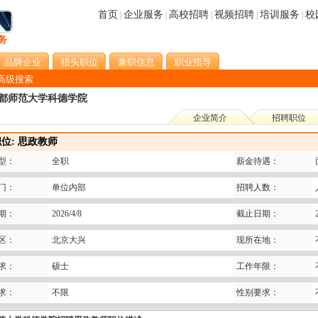
首页
企业服务
高校招聘
视频招聘
培训服务
校
|
|
|
|
|
品牌企业
猎头职位
兼职信息
职业指导
高级搜索
都师范大学科德学院
企业简介
招聘职位
位: 思政教师
型：
全职
薪金待遇：
门：
单位内部
招聘人数：
期：
2026/4/8
截止日期：
区：
北京大兴
现所在地：
求：
硕士
工作年限：
求：
不限
性别要求：