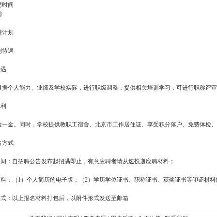
聘时间
聘
聘计划
利待遇
待遇
根据个人能力、业绩及学校实际，进行职级调整；提供相关培训学习；可进行职称评审
福利
险一金。同时，学校提供教职工宿舍、北京市工作居住证、享受积分落户、免费体检、
名方式
名时间：自招聘公告发布起招满即止，有意应聘者请从速投递应聘材料；
名材料：（1）个人简历的电子版；（2）学历学位证书、职称证书、获奖证书等印证材
送形式：以上报名材料打包后，以附件形式发送至邮箱