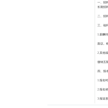
一、招
长期招
二、招
三、福
1.薪酬
面议。
2.其他
缴纳五
四、报
1.报
2.报
3.报