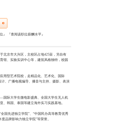
职位』
『
查阅该职位薪酬水平
』
北京市大兴区，主校区占地425亩，另自有
体育馆、实验实训中心等，建筑风格独特，校园
应用型艺术院校，走精品化、艺术化、国际
设计、广播电视编导、播音与主持、摄影、表演
—国际大学生微电影盛典、全国大学生无人机
亚、韩国、泰国等建立海外实习实践基地。
“全国先进独立学院”、“中国民办高等教育优秀
“年度品牌影响力独立学院”等荣誉。