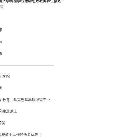
范大学科德学院招聘思政教师职位描述：
学院
求
位
格
———————————————
化学院
师
治教育、马克思基本原理等专业
究生及以上
党员；
有高校教学工作经历者优先；