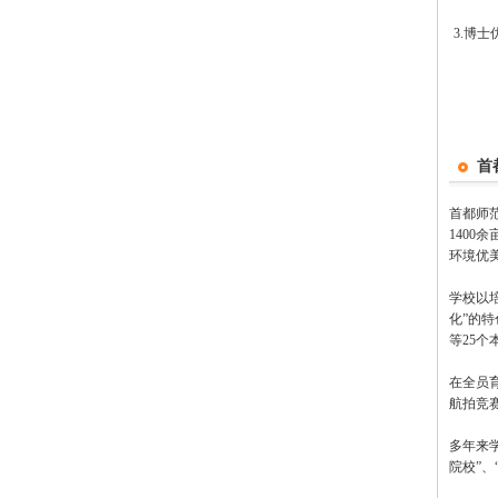
3.博士
首
首都师
140
环境优
学校以
化”的
等25个
在全员
航拍竞
多年来
院校”、