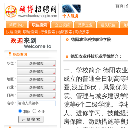
首页
|
简历中心
职位搜索
企业视频
品牌企业
猎头职位
兼
快速搜索
职能搜索
行业搜索
地区搜索
高级搜索
|
|
|
|
德阳农业科技职业学院
职位查询
德阳农业科技职业学院简介：
职位：
一、学校简介 德阳农
成立的普通全日制高等
地区：
圈,浅丘起伏，风景优
行业：
院、管理与城乡建设学
日期：
院等6个二级学院。 
名称：
人、进修学习、技能提
职位
企业
房保障、激励措施等良