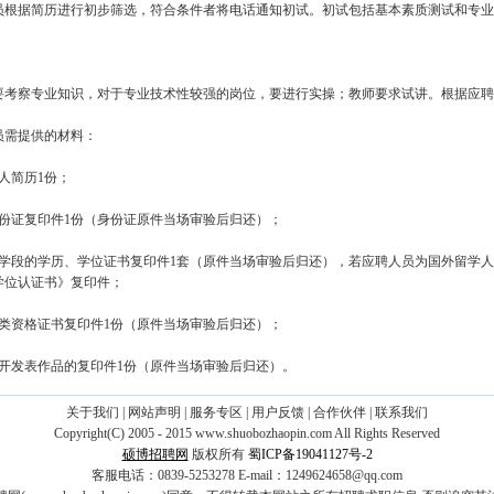
员根据简历进行初步筛选，符合条件者将电话通知初试。初试包括基本素质测试和专业
要考察专业知识，对于专业技术性较强的岗位，要进行实操；教师要求试讲。根据应聘
员需提供的材料：
人简历1份；
身份证复印件1份（身份证原件当场审验后归还）；
各学段的学历、学位证书复印件1套（原件当场审验后归还），若应聘人员为国外留学
学位认证书》复印件；
各类资格证书复印件1份（原件当场审验后归还）；
公开发表作品的复印件1份（原件当场审验后归还）。
关于我们
|
网站声明
|
服务专区
|
用户反馈
|
合作伙伴
|
联系我们
Copyright(C) 2005 - 2015 www.shuobozhaopin.com All Rights Reserved
硕博招聘网
版权所有
蜀ICP备19041127号-2
客服电话：0839-5253278 E-mail：1249624658@qq.com