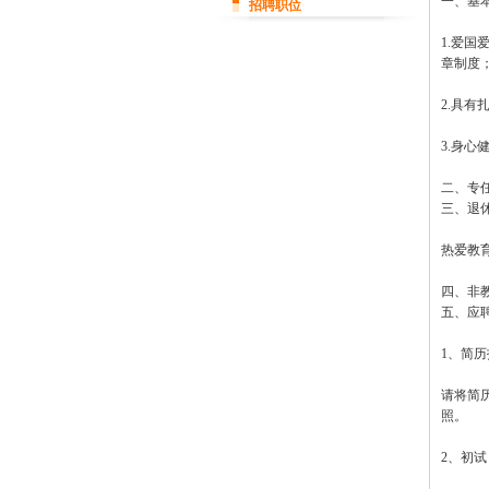
一、基
招聘职位
1.爱
章制度
2.具
3.身
二、专
三、退
热爱教
四、非
五、应
1、简历
请将简历
照。
2、初试