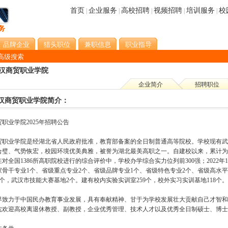
首页
企业服务
高校招聘
视频招聘
培训服务
校
|
|
|
|
|
品牌企业
猎头职位
兼职信息
职业指导
高级搜索
汉商贸职业学院
企业简介
招聘职位
汉商贸职业学院简介：
职业学院2025年招聘公告
贸职业学院是经湖北省人民政府批准，教育部备案的全日制普通高等院校。学校现有武汉
合璧、气势恢宏，校园环境优美典雅，被誉为湖北最美高职之一。自建校以来，累计为
年在对全国1386所高职院校进行的综合评价中，学校办学综合实力位列前300强；202
家骨干专业1个、省级重点专业2个、省级品牌专业1个、省级特色专业2个、省级高水平建
个，武汉市技能大赛基地2个。建有校内实验实训室259个，校外实习实训基地118个。
界致力于中国民办教育事业发展，具有奉献精神、甘于为学校发展壮大贡献自己才智和
忱欢迎高校离退休教授、副教授，企业优秀管理、技术人才以及优秀全日制硕士、博士