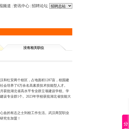
园频道
资讯中心
招聘论坛
|
|
没有相关职位
和红安两个校区，占地面积1287亩，校园建
社会培养了6万余名高素质技术技能型人才。
2年1月获批湖北省高水平专业群立项建设学校。学
设专业群1个。2023年学校获批湖北省技能大
心血的有志之士到校工作生活。武汉商贸职业
研究生加盟！