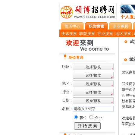
简历中心
职位搜索
企业视频
快速搜索
职能搜索
行业搜索
地区搜索
|
|
|
|
武
职位查询
武
职位：
武汉商贸
地区：
武汉商
筑中西
行业：
2018
日期：
校有国
赛基地1
名称：
职位
企业
欢迎各
学院热