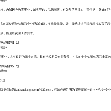
本条件
国爱校，忠诚民办教育事业，诚实守信，品德端正，有强烈的事业心、责任感、良好的
；
有扎实的基础理论知识和专业理论知识，实践操作能力强，能熟练运用现代科技教育手段
心健康，能适应岗位工作要求。
任教师招聘计划
休教师
育事业，具有良好的职业道德。具有学校相关专业背景，扎实的专业知识体系和丰富的
教师岗招聘计划
聘流程
投递
发送到邮箱wuhanshangmaohr@126.com，标题必须注明为“应聘岗位+姓名+学