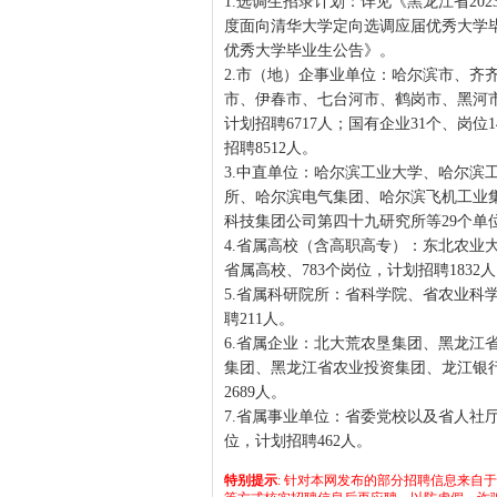
1.选调生招录计划：详见《黑龙江省20
度面向清华大学定向选调应届优秀大学毕
优秀大学毕业生公告》。
2.市（地）企事业单位：哈尔滨市、齐
市、伊春市、七台河市、鹤岗市、黑河市、
计划招聘6717人；国有企业31个、岗位1
招聘8512人。
3.中直单位：哈尔滨工业大学、哈尔滨
所、哈尔滨电气集团、哈尔滨飞机工业
科技集团公司第四十九研究所等29个单位、
4.省属高校（含高职高专）：东北农业
省属高校、783个岗位，计划招聘1832
5.省属科研院所：省科学院、省农业科
聘211人。
6.省属企业：北大荒农垦集团、黑龙江
集团、黑龙江省农业投资集团、龙江银行
2689人。
7.省属事业单位：省委党校以及省人社厅
位，计划招聘462人。
特别提示
: 针对本网发布的部分招聘信息来自