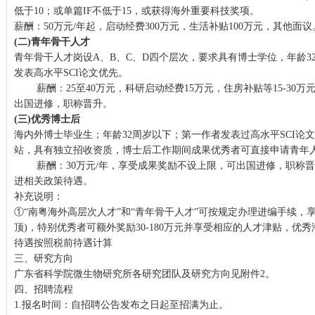
低于10；或单篇IF不低于15，或获得海外重要科技奖项。
薪酬：50万元/年起，启动经费300万元，生活补贴100万元，其他面议
(二)青年骨干人才
青年骨干人才岗设A、B、C、D四个层次，要求具有博士学位，年龄3
发表高水平SCI论文优先。
薪酬：25至40万元，科研启动经费15万元，住房补贴等15-30
出国进修，职称晋升。
(三)优秀博士后
海内外博士毕业生；年龄32周岁以下；第一作者发表过高水平SCI论
站，具有独立招收资质，博士后工作期间成果优秀者可直接申请青年
薪酬：30万元/年，享受成果奖励不设上限，可出国进修，职称晋
进相关政策待遇。
补充说明：
①“南粤海外高层次人才”和“青年骨干人才”可按规定办理进编手续，
顶)，特别优秀者可额外奖励30-180万元并享受相应的人才津贴，优
待遇按照税前待遇计算
三、研究方向
广东省科学院微生物研究所各研究团队及研究方向见附件2。
四、招聘流程
1.报名时间：自招聘公告发布之日起至招满为止。