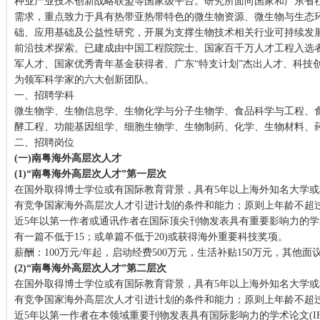
种业产业技术创新战略联盟等国家级平台。研究所面向国家和广东省
需求，重点致力于具有热带亚热带特色的微生物资源、微生物与生态
础、应用基础及公益性研究，开展为支撑生物技术相关行业可持续发
前沿技术探索。已建成由中国工程院院士、国家百千万人才工程入选者
军人才、国家优秀青年基金获得者、广东“特支计划”杰出人才、科技
为领军科学家的六大创新团队。
一、招聘学科
微生物学、生物信息学、生物化学与分子生物学、食品科学与工程、
酵工程、功能基因组学、细胞生物学、生物制药、化学、生物材料、
二、招聘岗位
(一)南粤海外高层次人才
(1)“南粤海外高层次人才”第一层次
在国外取得博士学位或有国际教育背景，具有5年以上海外知名大学
有竞争国家海外高层次人才引进计划的条件和能力；原则上年龄不超过4
近5年以第一作者或通讯作者在国际顶尖刊物发表具有重要影响力的学术论
有一篇不低于15；或单篇不低于20)或获得海外重要科技奖项。
薪酬：100万元/年起，启动经费500万元，生活补贴150万元，其他面
(2)“南粤海外高层次人才”第二层次
在国外取得博士学位或有国际教育背景，具有5年以上海外知名大学
有竞争国家海外高层次人才引进计划的条件和能力；原则上年龄不超过3
近5年以第一作者在本领域重要刊物发表具有国际影响力的学术论文(IF