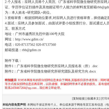
2.个人报名：应聘人员将个人简历,《广东省科学院微生物研究所应聘人
证、学历学位证扫描件及其他能证明个人能力的材料发至邮箱rbb@gdi
为：本人姓名+研究团队+岗位。
3.资格审查：根据招聘岗位要求,对应聘人员进行资格审查，择优确定
4.面试：应聘人员参加面试，由面试评委小组投票打分。面试通过人
五、联系方式
地址：广州市越秀区先烈中路100号大院
网址：
http://www.gdim.cn/
电话：020-87137562 020-87137560
邮箱投递：
rbb@gdim.cn
附件下载：
附件1：广东省科学院微生物研究所应聘人员报名表（所）.doc
附件2：广东省科学院微生物研究所研究团队及研究方向.docx
特别提示
: 针对本网发布的部分招聘信息来自于网络,其版权归原作者所有；同时
等方式核实招聘信息后再应聘，以防虚假、诈骗招聘带来不必要的损失。若有侵
联系2458467264@qq.com，我们将立即处理。
[
复制链接
] [
收藏本文
] [
打印
本站内容免责声明
: 本网站不保证所有个人、单位或来源于网络等其它发布信息（