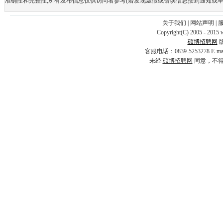
准确性和完整性,所有发布信息仅供访问者参考(若发现虚假或错误信息接到通知或举
关于我们
|
网站声明
|
Copyright(C) 2005 - 2015 
硕博招聘网
客服电话：0839-5253278 E-
未经
硕博招聘网
同意，不得