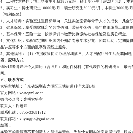
4、工程技术序列：博士毕业生年薪38万元起，硕士毕业生年薪23万元起，本
5、实习生：博士研究生10000元/月，硕士研究生5000元/月，本科生3000元/
【福利保障】
1、人才培养：实验室注重目标导向，关注实验室青年骨干人才的成长，凡全
2、健康保障：享受国家规定的各类假期、带薪年休假，每年度组织员工健康
3、基本保障：五险一金，按照深圳市缴费比例缴纳社会保险及住房公积金。
4、文化组织：实验室定期组织国内外知名专家学术沙龙、团建活动，定期提
品讲座等多个方面的数字资源线上服务。
5、其他福利：（1）依据政策协助办理深圳落户、人才房配租等生活配套问题
四、应聘方式
请应聘者将详细个人简历（含照片）和附件材料（有代表性的科研成果、最高学历学位
网。
五、联系方式
实验室地址：广东省深圳市光明区玉塘街道科润大厦B栋
官方网站：
www.gml.ac.cn
微信公众号：光明实验室
联系人：许老师
联系电话：0755-33691812
联系邮箱：xuyingjia@gml.ac.cn
结语：
实验室的发展离不开创新人才引进与聚集，为加快光明实验室发展进程，现诚邀