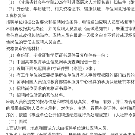
（1）《甘肃省社会科学院2026年引进高层次人才报名表》扫描件（附
（2）身份证、学历证书、相关资格证书、留服认证、单位同意报考
3.资格复审
招聘单位根据公告要求和招聘岗位条件，电话通知应聘人员资格复审
不能再改报其他岗位，并向应聘人员发放《面试通知书》。未通过审
善信息或改报其他岗位。应聘人员在最后一天报名审查不通过或现场
他岗位的责任由应聘人员自负。
资格复审所需材料：
（1）身份证、毕业证和学历证书原件及复印件各一份；
（2）中国高等教育学生信息网学历查询报告一份；
（3）近期正面免冠同底1寸证件照（彩照）2张；
（4）有工作单位的需要提供所在单位具有人事管理权限的部门出具
（5）留学回国人员须持教育部留学服务中心出具的学历认证证书等材
（6）招聘岗位要求的资格证书原件。
（7）招聘岗位所需的其他材料。
应聘人员所提交的报考信息和材料必须真实、准确、有效，并且符合
的后果由应聘人员本人承担。对伪造、变造、冒用有关证件、材料骗
序的，按照《事业单位公开招聘违纪违规行为处理规定》（人社部令第
（二）面试
1.面试时间、地点和面试方式由招聘单位通知应聘人员。
2.报名人员携带《面试通知书》、身份证原件参加面试，证件不全者