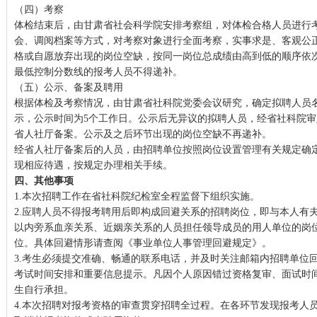
（四）考察
体检结束后，由甘肃省社会科学院安排考察组，对体检合格人员进行
会、调阅档案等方式，对考察对象进行全面考察，实事求是、客观公
格或自愿放弃出现的岗位空缺，按同一岗位总成绩由高到低的顺序依
最低控制分数线的报考人员不得递补。
（五）公示、备案及聘用
根据体检及考察情况，由甘肃省社科院党委会议研究，确定拟聘人员
示，公示时间为5个工作日。公示后无异议的拟聘人员，经省社科院
省人社厅备案。公示及之后环节出现的岗位空缺不再递补。
经省人社厅备案后的人员，由招聘单位按照岗位设置管理有关规定确
现相应待遇，按规定办理相关手续。
四、其他事项
1.本次招聘工作在省社科院纪检室全程监督下组织实施。
2.应聘人员不得报考聘用后即构成回避关系的招聘岗位，即与本人有
以内旁系血亲关系、近姻亲关系的人员担任领导成员的用人单位的岗
位。具体回避情形请查阅《事业单位人事管理回避规定》。
3.考生必须提交准确、畅通的联系电话，并及时关注邮箱内招聘单位
考试时间安排和重要信息提示。凡因个人原因错过资格复审、面试时
生自行承担。
4.本次招聘对报考资格的审查贯穿招聘全过程。在各环节发现报考人