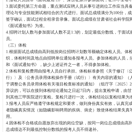
3.面试委托第三方命题，重点测试应聘人员从事引进岗位工作应当具
理论与专业技能测试相结合的方式进行。面试总成绩满分为100分，
签字确认，面试过程全程录音录像。面试总成绩在甘肃省社会科学院
《面试通知书》为准。
4.招聘计划人数与参加面试人数不足1:3的，划定最低分数线，于面
员。
（三）体检
1.根据面试总成绩由高到低按岗位招聘计划数等额确定体检人员。体
织，体检时间及地点由招聘单位通知各报考人员。参加体检的人员，
和《面试通知书》，缺少上述证件之一者，不得参加体检。
2.体检和复检费用由报考人员自行承担。体检标准参照《关于修订〈
行）〉及〈公务员录用体检操作手册（试行）〉有关内容的通知》（人社部
于调整公务员录用体检有关项目检查标准的通知》（组厅字〔2025〕
异议的，可以在接到体检结论通知之日起7日内，提出复检申请，由
到其他三甲医院进行复检。复检只进行一次，体检结论以复检结果为
3.报考人员应严格遵守体检规定和要求，做到身份真实有效，认真完
者隐瞒真实情况（如隐瞒影响聘用的疾病、病史）致使体检结果失真
用。
4.因体检不合格或自愿放弃出现的岗位空缺，按同一岗位总成绩由高
总成绩达不到最低控制分数线的报考人员不得递补。