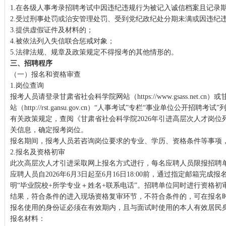
1.在各级人事考录招聘考试中因违纪违规行为被记入诚信档案且记录
2.受过刑事处罚或治安管理处罚、受到党纪政纪处分期未满或因违纪
3.提供虚假证件及材料的；
4.被依法列入失信联合惩戒对象；
5.法律法规、规章及政策规定不得报考的其他情形的。
三、招聘程序
（一）报名和资格审查
1.岗位查询
报考人员请登录甘肃省社会科学院网站（https://www.gsass.net.
站（http://rst.gansu.gov.cn）“人事考试”专栏“事业单位公开招
有关政策规定，查阅《甘肃省社会科学院2026年引进高层次人才岗位
关信息，确定报考岗位。
报名期间，报考人员若咨询岗位要求的专业、学历、资格条件等事项
2.报名及资格初审
此次高层次人才引进采取网上报名方式进行，每名应聘人员限报招聘
应聘人员自2026年6月3日起至6月16日18:00前，通过指定邮箱完
明“毕业院校+所学专业＋姓名+联系电话”。招聘单位同时进行资格
结果，符合条件的进入现场资格复审环节，不符合条件的，可在报名
报名使用的身份证必须在有效期内，且与面试时使用的本人有效居民
报名材料：