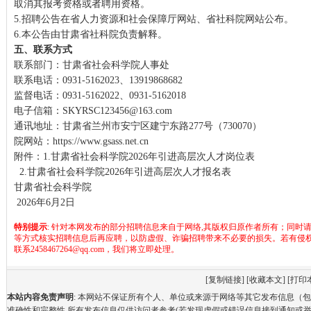
取消其报考资格或者聘用资格。
5.招聘公告在省人力资源和社会保障厅网站、省社科院网站公布。
6.本公告由甘肃省社科院负责解释。
五、联系方式
联系部门：甘肃省社会科学院人事处
联系电话：0931-5162023、13919868682
监督电话：0931-5162022、0931-5162018
电子信箱：SKYRSC123456@163.com
通讯地址：甘肃省兰州市安宁区建宁东路277号（730070）
院网站：
https://www.gsass.net.cn
附件：1.
甘肃省社会科学院2026年引进高层次人才岗位表
2.
甘肃省社会科学院2026年引进高层次人才报名表
甘肃省社会科学院
2026年6月2日
特别提示
: 针对本网发布的部分招聘信息来自于网络,其版权归原作者所有；同时
等方式核实招聘信息后再应聘，以防虚假、诈骗招聘带来不必要的损失。若有侵
联系2458467264@qq.com，我们将立即处理。
[
复制链接
] [
收藏本文
] [
打印
本站内容免责声明
: 本网站不保证所有个人、单位或来源于网络等其它发布信息（
准确性和完整性,所有发布信息仅供访问者参考(若发现虚假或错误信息接到通知或举