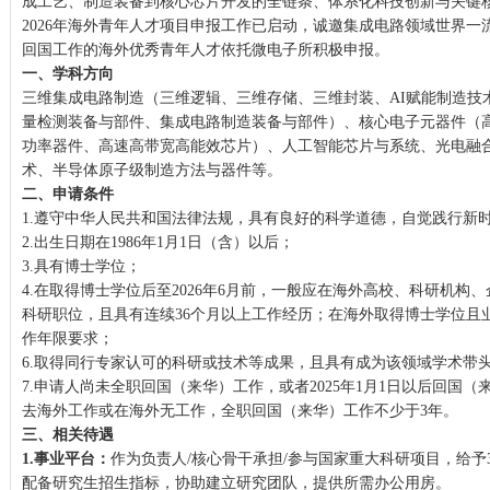
成工艺、制造装备到核心芯片开发的全链条、体系化科技创新与关键
2026年海外青年人才项目申报工作已启动，诚邀集成电路领域世界
回国工作的海外优秀青年人才依托微电子所积极申报。
一、学科方向
三维集成电路制造（三维逻辑、三维存储、三维封装、AI赋能制造技
量检测装备与部件、集成电路制造装备与部件）、核心电子元器件（
功率器件、高速高带宽高能效芯片）、人工智能芯片与系统、光电融
术、半导体原子级制造方法与器件等。
二、申请条件
1.遵守中华人民共和国法律法规，具有良好的科学道德，自觉践行新
2.出生日期在1986年1月1日（含）以后；
3.具有博士学位；
4.在取得博士学位后至2026年6月前，一般应在海外高校、科研机构
科研职位，且具有连续36个月以上工作经历；在海外取得博士学位且
作年限要求；
6.取得同行专家认可的科研或技术等成果，且具有成为该领域学术带
7.申请人尚未全职回国（来华）工作，或者2025年1月1日以后回国
去海外工作或在海外无工作，全职回国（来华）工作不少于3年。
三、相关待遇
1.
事业平台：
作为负责人/核心骨干承担/参与国家重大科研项目，给予30
配备研究生招生指标，协助建立研究团队，提供所需办公用房。