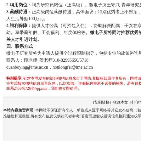
2.
聘用岗位：
聘为研究员岗位（正高级）、微电子所王守武·青年研究
3.
薪酬待遇：
正高级岗位薪酬待遇，具体面议；特别优秀者上不封顶
人生活补贴100万元。
4.
福利保障：
提供人才公寓（可拎包入住），协助解决配偶、子女在
幼。享带薪年假、工会福利、年度体检等。
微电子所将同时推荐优秀
关人才引进计划。
四、联系方式
微电子研究所将为申请人提供全过程跟踪指导，包括专业的政策咨询
联系人：段老师 侯老师010-82995656/5718
duanboying@ime.ac.cn，houlongfei@ime.ac.cn
特别提示
: 针对本网发布的部分招聘信息来自于网络,其版权归原作者所有；同时
等方式核实招聘信息后再应聘，以防虚假、诈骗招聘带来不必要的损失。若有侵
联系2458467264@qq.com，我们将立即处理。
[
复制链接
] [
收藏本文
] [
打印
本站内容免责声明
: 本网站不保证所有个人、单位或来源于网络等其它发布信息（
准确性和完整性,所有发布信息仅供访问者参考(若发现虚假或错误信息接到通知或举