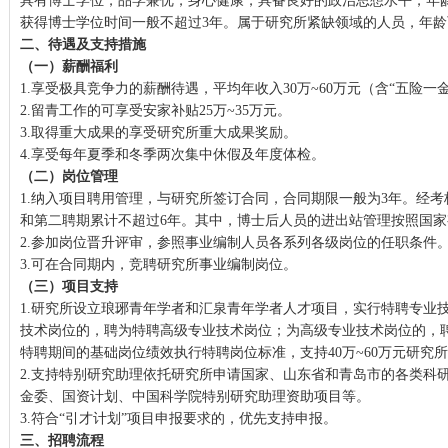
具有博士学位，品学兼优，身心健康，具备良好的政治思想水平，年龄
获得博士学位时间一般不超过3年。属于研究所紧缺领域的人员，年
二、待遇及支持措施
（一）薪酬福利
1.享受极具竞争力的薪酬待遇，平均年收入30万~60万元（含“五险一
2.留青工作的可享受安家补贴25万~35万元。
3.取得重大成果的享受研究所重大成果奖励。
4.享受每年夏季和冬季两次集中休假及年度体检。
（二）岗位管理
1.纳入项目聘用管理，与研究所签订合同，合同期限一般为3年。经
和第二聘期累计不超过6年。其中，博士后人员的进出站管理按照国
2.参加岗位晋升评审，参照事业编制人员各系列各级岗位的任职条件
3.可在合同期内，竞聘研究所事业编制岗位。
（三）项目支持
1.研究所设立琅琊青年学者和汇泉青年学者人才项目，实行特聘专业
技术岗位的，聘为特聘高级专业技术岗位；为高级专业技术岗位的，
特聘期间的基础岗位绩效执行特聘岗位标准，支持40万~60万元研究
2.支持特别研究助理依托研究所申请国家、山东省和青岛市的各类科
金委、国资计划、中国科学院特别研究助理资助项目等。
3.符合“引才计划”项目申报要求的，优先支持申报。
三、招聘流程