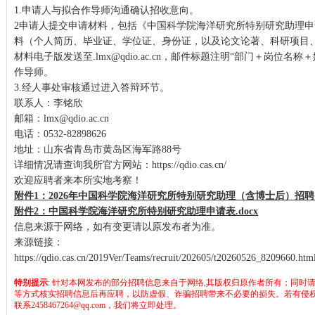
1.申请人与拟合作导师沟通确认招收意向。
2申请人提交申请材料，包括《中国科学院海洋研究所特别研究助理申
料（个人简历、毕业证、学位证、身份证，以及论文论著、科研项目
材料电子版发送至
.lmx@qdio.ac.cn
，邮件标题注明“部门＋岗位名称＋
作导师。
3.经人事处审核通过进入答辩环节。
联系人：李铭欣
邮箱：lmx@qdio.ac.cn
电话：0532-82898626
地址：山东省青岛市黄岛区海军路88号
详细情况请查询我所官方网站：
https://qdio.cas.cn/
欢迎应聘者来本所实地考察！
附件1：2026年中国科学院海洋研究所特别研究助理（含博士后）招聘岗位
附件2：中国科学院海洋研究所特别研究助理申请表.docx
信息来源于网络，如有变更请以原发布者为准。
来源链接：
https://qdio.cas.cn/2019Ver/Teams/recruit/202605/t20260526_8209660.htm
特别提示
: 针对本网发布的部分招聘信息来自于网络,其版权归原作者所有；同时
等方式核实招聘信息后再应聘，以防虚假、诈骗招聘带来不必要的损失。若有侵
联系2458467264@qq.com，我们将立即处理。