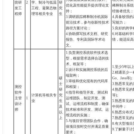
统研
2
学、制冷与低温
研
优化及性能提升提供理论支
稀释制冷系统
发工
工程、凝聚态物
究
持；
经验者优先；
程师
理等相关专业
生
3.调研跟踪稀释制冷机国际
4.具备较强
前沿技术，参与创新性技术
写能力；
路径方案讨论；
5.良好的跨
4.协助撰写技术文档、研究
6.对基础科
报告、专利及国际学术论
情，能适应高
文。
1.负责测控系统软件技术选
型，根据需求选择合适的技
术、框架等；
1.至少5年
2.设计和实施测控系统的后
2.精通至少一
端架构；
硕
Go、Java等);
3.审核和优化现有的代码库
士
3.熟悉常见
测控
和框架；
研
4.熟悉常见的数据库
软件
4.指导和领导开发、测试和
计算机等相关专
究
等);
主管
1
运维团队，制定开发、测
业
生
5.熟悉常见
设计
试、运维流程和制度，确保
及
中间件；
师
技术标准和开发、测试、运
以
6.熟悉分布
维流程的实施；
上
7.熟悉常见
5.与项目管理团队合作，确
8.有大型项
保项目按时交付并满足质量
9.了解量子
要求；