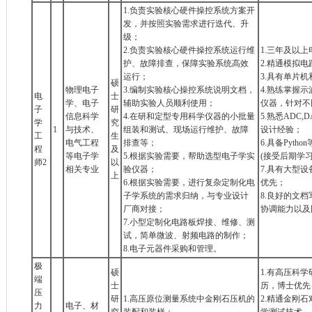
1.负责实验核心硬件操控系统方案开
发，并按照实验需求进行迭代、升
级；
2.负责实验核心硬件操控系统运行维
1.三年及以
护、故障排查，保障实验系统高效
2.精通模拟
运行；
3.具有单片机
硕
物理电子
3.编制实验核心操控系统说明文档，
4.熟练掌握
电
士
学、电子
辅助实验人员顺利使用；
仪器，针对不
子
研
信息科学
4.在研和定型专用科学仪器的小批量
5.熟悉ADC
学
究
1
与技术、
组装和测试、现场运行维护、故障
设计经验；
工
生
电气工程
排查等；
6.具备Pyt
程
及
等电子学
5.根据实验需要，帮助选型电子学实
(接受后期学习)
师2
以
相关专业
验仪器；
7.具有大型
上
6.根据实验需要，进行复杂定制化电
优先；
子学系统的需求归纳，与专业设计
8.良好的文
厂商对接；
协调能力以及
7.小型定制化电路板焊接、维修、测
试，简单微波、射频电路的制作；
8.电子元器件采购和管理。
极
硕
1.有高压科
端
士
历，博士优先
压
研
1.高压原位测量系统中金刚石压机的
2.精通金刚
力
电子、材