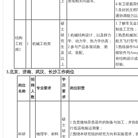
上
发现相关问题等。
4.有卫星载
5.良好的文
通协调能力以
硕
1.了解常见
士
制造工艺性；
研
1.机械结构设计，以及静力
2.熟悉机械
结构
究
学、动力学、热力学仿真；
航天飞行型号
工程
1
机械工程类
生
2.参与产品各项试验、测
3.熟练操作Sol
师2
及
试、装配。
模软件与Ansy
以
有结构设计成
上
经验。
3.
北京、济南、武汉、长沙工作岗位
招
学
岗位
聘
历
专业要求
岗位职责
名称
人
要
数
求
硕
1.负责微纳异质器件的制备与加工，并协
士
行低温电输运测量；
研
科研
物理学、材料
2.围绕本研究组的研究方向和实验需求，
究