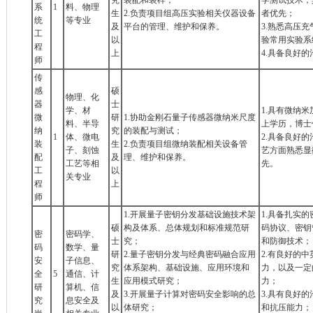
究
装配和装样；
学测试技术，具
系
1
料、物理
生
2.负责项目组高压实验相关仪器设备
者优先；
统
等专业
及
平台的管理、维护和保养。
3.熟悉高压
工
以
验常用实验系
程
上
4.具备良好
师
传
感
硕
物理、化
器
士
学、材
1.具有微纳
微
研
1.协助金刚石量子传感器微纳米尺度
料、半导
上学历，博士
纳
究
的装配与测试；
1
体、微电
2.具备良好
装
生
2.负责项目组微纳装配相关设备管
子、刻蚀
艺方面熟悉显
配
及
理、维护和保养。
工艺等相
先。
工
以
关专业
程
上
师
1.开展量子密钥分发基础设施技术架
1.具备扎实
硕
构及体系、总体规划和标准规范研
码协议、密钥
密
密码学、
士
究；
和防御技术；
码
数学、量
研
2.量子密钥分发与经典密码融合应用
2.有良好的
安
子信息、
究
体系架构、基础设施、应用环境和
力，以及一定
全
5
通信、计
生
应用模式研究；
力；
研
算机、信
及
3.开展量子计算对密码安全影响的总
3.具有良好
究
息安全及
以
体研究；
和抗压能力；