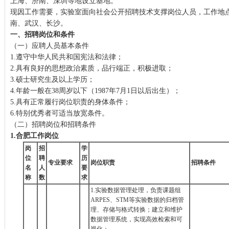
上海、济南、深圳等地设立基地。
现因工作需要，实验室面向社会公开招聘技术支撑岗位人员，工作地
南、武汉、长沙。
一、招聘岗位和条件
（一）应聘人员基本条件
1.遵守中华人民共和国宪法和法律；
2.具有良好的思想政治素质，品行端正，积极进取；
3.硕士研究生及以上学历；
4.年龄一般在38周岁以下（1987年7月1日以后出生）；
5.具有正常履行岗位职责的身体条件；
6.特别优秀者可适当放宽条件。
（二）招聘岗位和招聘条件
1.
合肥工作岗位
岗
招
学
位
聘
历
专业要求
岗位职责
招聘条件
名
人
要
称
数
求
1.实验数据管理处理，负责课题组
ARPES、STM等实验数据的归档管
理、存储与格式转换；建立和维护
数据管理系统，实现高效检索和可