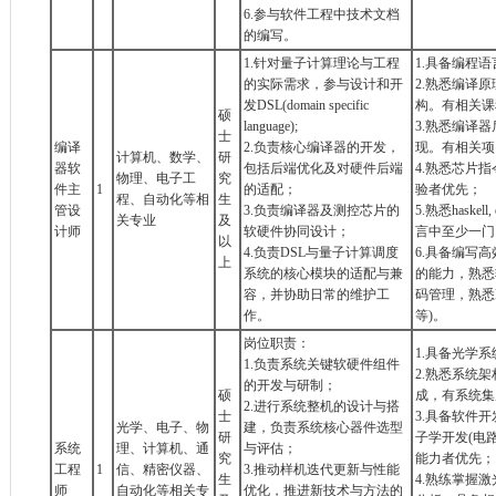
6.参与软件工程中技术文档
的编写。
1.针对量子计算理论与工程
1.具备编程
的实际需求，参与设计和开
2.熟悉编译
发DSL(domain specific
构。有相关课
硕
language);
3.熟悉编译
士
编译
2.负责核心编译器的开发，
现。有相关项
计算机、数学、
研
器软
包括后端优化及对硬件后端
4.熟悉芯片
物理、电子工
究
件主
1
的适配；
验者优先；
程、自动化等相
生
管设
3.负责编译器及测控芯片的
5.熟悉haskell
关专业
及
计师
软硬件协同设计；
言中至少一门
以
4.负责DSL与量子计算调度
6.具备编写
上
系统的核心模块的适配与兼
的能力，熟悉
容，并协助日常的维护工
码管理，熟悉Li
作。
等)。
岗位职责：
1.具备光学
1.负责系统关键软硬件组件
2.熟悉系统
的开发与研制；
硕
成，有系统集
2.进行系统整机的设计与搭
士
3.具备软件
光学、电子、物
建，负责系统核心器件选型
研
子学开发(电
系统
理、计算机、通
与评估；
究
能力者优先；
工程
1
信、精密仪器、
3.推动样机迭代更新与性能
生
4.熟练掌握
师
自动化等相关专
优化，推进新技术与方法的