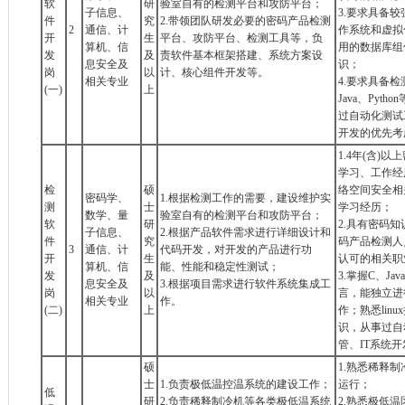
软
研
验室自有的检测平台和攻防平台；
子信息、
3.要求具备较
件
究
2.带领团队研发必要的密码产品检测
2
通信、计
作系统和虚拟
开
生
平台、攻防平台、检测工具等，负
算机、信
用的数据库组件
发
及
责软件基本框架搭建、系统方案设
息安全及
识；
岗
以
计、核心组件开发等。
相关专业
4.要求具备
(一)
上
Java、Py
过自动化测试
开发的优先考
1.4年(含)
学习、工作经
检
硕
络空间安全相
密码学、
1.根据检测工作的需要，建设维护实
测
士
学习经历；
数学、量
验室自有的检测平台和攻防平台；
软
研
2.具有密码
子信息、
2.根据产品软件需求进行详细设计和
件
究
码产品检测人
3
通信、计
代码开发，对开发的产品进行功
开
生
认可的相关职
算机、信
能、性能和稳定性测试；
发
及
3.掌握C、Ja
息安全及
3.根据项目需求进行软件系统集成工
岗
以
言，能独立进
相关专业
作。
(二)
上
作；熟悉linu
识，从事过自
管、IT系统
硕
1.熟悉稀释
士
1.负责极低温控温系统的建设工作；
运行；
低
研
2.负责稀释制冷机等各类极低温系统
2.熟悉极低