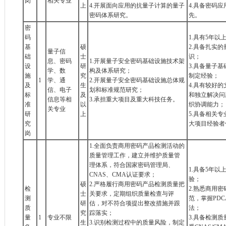
岗
相关专业
上
4.开展面向应用的抗量子计算的量子
4.具备密码
密码体系研究。
先。
密
码
1.具有5年
基
硕
2.具备扎实
量子信
础
士
识；
息、密码
1.开展量子安全密码基础设施技术架
设
研
3.具备量子
学、数
构及体系研究；
施
究
制定经验；
1
学、通
2.开展量子安全密码基础设施总体规
及
生
4.具有较好
信、电子
划和标准规范研究；
标
及
和独立解决问
信息等相
3.承担重大项目及重大科技任务。
准
以
织协调能力；
关专业
研
上
5.具备相关
究
大项目经验者
岗
1.全面负责商用密码产品检测活动的
质量管理工作，建立并维护质量管
理体系，符合国家密码管理局、
1.具备5年
CNAS、CMA认证要求；
验；
硕
2.严格履行商用密码产品检测质量把
检
2.熟悉商用
士
关要求，定期组织质量检查与评
测
范，掌握PD
研
估，对不符合项提出整改措施并跟
质
法；
究
踪落实；
量
1
专业不限
3.具备检测
生
3.识别检测过程中的质量风险，制定