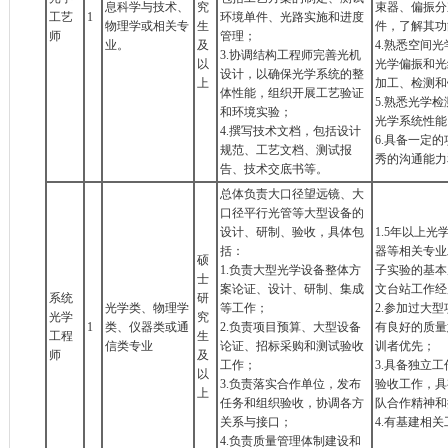
息科学与技术、
究
束器、偏振分
工艺
1
环境单件、光路实施和进度
物理学或相关专
生
件，了解其功
师
管理；
业。
及
4.熟悉空间
3.协调结构工程师完善光机
以
光学偏振和光
设计，以确保光学系统的整
上
加工、检测和
体性能，组织开展工艺验证
5.熟悉光学
和环境实验；
光学系统性能
4.撰写技术文档，包括设计
6.具备一定
规范、工艺文档、测试报
秀的沟通能力
告、技术交底书等。
总体负责大口径望远镜、大
口径平行光管等大型设备的
设计、研制、验收，具体包
1.5年以上
括：
器等相关专业
硕
1.负责大型光学设备整体方
子实验的基本
士
案论证、设计、研制、集成
文台站工作经
系统
研
光学类、物理学
等工作；
2.参加过大
光学
究
1
类、仪器类或通
2.负责项目预算、大型设备
有良好的质量
工程
生
信类专业
论证、招标采购和测试验收
训者优先；
师
及
工作；
3.具备独立
以
3.负责落实合作单位，发布
验收工作，具
上
任务和组织验收，协调各方
队合作精神和
关系与接口；
4.有基建相
4.负责质量管理体制建设和