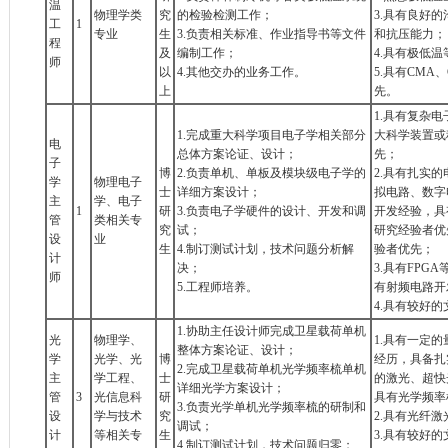
温
物理学类
究
的检验检测工作；
3.具有良好
工
1
专业
生
3.负责相关标准、作业指导书等文件
和抗压能力；
程
及
编制工作；
4.具有极低
师
以
4.其他交办的业务工作。
5.具有CMA
上
先。
1.具有复杂
1.完成重大科学项目电子学相关部分
大科学装置或
电
总体方案论证、设计；
先；
子
博
2.负责单机、单板及模块级电子学的
2.具有扎实
学
物理电子
士
详细方案设计；
拟电路、数字
主
学、电子
1
研
3.负责电子学硬件的设计、开发和调
开发经验，具
管
类相关专
究
试；
研究经验者优
设
业
生
4.制订测试计划，技术问题分析解
验者优先；
计
决；
3.具有FP
师
5.工程师培养。
有射频电路开
4.具有较好
1.协助主任设计师完成卫星载荷单机
光
物理学、
1.具有一定
整体方案论证、设计；
学
光学、光
博
经历，具备扎
2.完成卫星载荷单机光学频率梳单机
主
学工程、
士
的激光、超快
详细光学方案设计；
管
3
光信息科
研
具有光学频率
3.负责光学单机光学频率梳的研制和
设
学与技术
究
2.具有光纤
调试；
计
等相关专
生
3.具有较好
4.制订测试计划，技术问题归零；