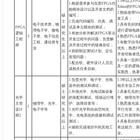
1.3年以上FP
1.根据需求参与负责FPGA功
Xilinx的F
能模块设计以及开发文档的
2.熟练使用Viva
硕
编写；
发工具；
士
2.完成代码编写、仿真、调
电子技术类，物
3.具有良好的
FPGA
研
试及单元模块的测试；
理电子学、微电
进行逻辑电路
逻辑
究
3.有效分析并解决FPGA算法
3
子类、电子信息
4.熟悉FPG
工程
生
开发过程中的问题，负责解
工程、通信类专
5.有数字信
师
及
决开发过程中的疑难杂症；
业
优先；熟悉FP
以
4.协助制定测试计划、定位
开发经验者优
上
发现问题；
6.具备一定
5.配合软、硬件设计人员完
及一定的逻辑
成相关任务目标。
实勤恳，执著
1.负责光学、电子学、光电
1.3年以上
硕
器件的测试和调试；
相关专业工作
士
2.外场光学、光电试验设备
2.具备扎实
光学
研
的装配和测试、现场运行维
学、物理光学
主管
物理学、光学、
究
护、故障排查等；
3.熟悉激光
1
设计
电子学等
生
3.光纤光学和自由空间光
平行光管、光
师2
及
学、光电系统的搭建和调试
的工作原理和
以
测试；
4.具备良好
上
4.辅助完成项目中的其他工
表达能力，善
作。
业。