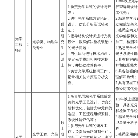
1.5年以上
1.负责光学系统的设计与开
径望远镜设计
发；
者优先；
2.进行光学系统方案论证、
2.精通光学设计
硕
设计、仿真分析及试验验
立完成复杂光
士
证；
3.熟悉空间
研
3.指导结构设计师进行光机
光学偏振和光
光学
光学类、物理学
究
设计，跟踪解决整机装配中
加工、检测和
工程
2
类专业
生
的光学问题；
4.熟悉光学
师8
及
4.与供应商进行技术沟通，
光学系统性能
以
制定光学模组相关技术指
5.具有良好
上
标，并协助改善良率；
神和抗压能力
5.负责光学系统预研工作，
6.具备较强
记录相关技术原理分析文
理解和热情；
档。
7.具有卫星
作经历者优先
1.负责地面站光学系统后光
1.5年以上
路的光学工艺设计、仿真分
验，具备充分
析和优化，包括光学元件的
和检测工作经
选型、工艺流程组织安排、
2.精通光学
系统性能评估等；
硕
卫星量子科学
2.参与光学系统的研发工
士
程；
作，负责后光路研制生产，
光学工程、光信
研
3.熟悉常用
光学
包括工艺方案的制定、测试