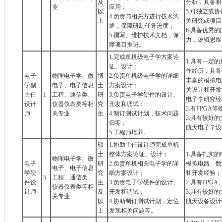
及
分析，具备相
业
应用；
以
5.可独立或
4.负责与相关方进行技术沟
上
关研究或项目
通，保障研制任务进度；
6.具备优秀
5.撰写、维护技术文档，保
力，逻辑思维
障项目推进。
1.完成单机级电子学方案论
1.具有一定
证、设计；
作经历，具备
电子
物理电子学、微
博
2.负责单机级电子学的详细
丰富的模拟电
学副
电子、电子信息
士
方案设计；
关设计和开发
主任
1
工程、通信类、
研
3.负责电子学硬件的设计、
电子学研究经
设计
仪器仪表类等相
究
开发和调试；
2.有FPGA
师
关专业
生
4.制订测试计划，技术问题
3.具有较好
归零；
航天电子学设
5.工程师培养。
硕
1.协助主任设计师完成单机
士
整体方案论证、设计；
1.具备扎实
物理电子学、微
电子
研
2.负责单机相关电子学的详
模拟电路、数
电子、电子信息
学硬
究
细方案设计；
和开发经验；
5
工程、通信类、
件设
生
3.负责电子学硬件的设计、
2.具有FPG
仪器仪表类等相
计师
及
开发和调试；
3.具有较好
关专业
以
4.协助制订测试计划，定位
航天设备设计
上
发现相关问题等。