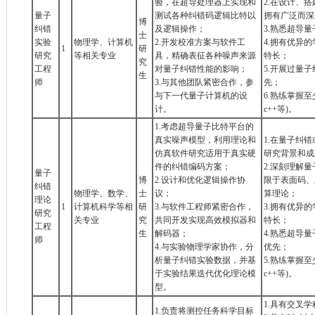
验，在超导处理器上实现和
2.在设计、
量子
测试各种纠错码逻辑比特以
拥有广泛而深
博
纠错
及逻辑操作；
3.熟悉超导
士
实验
物理学、计算机
2.开发校准方案与软件工
4.拥有优异
1
研
研究
等相关专业
具，精确表征各种噪声来源
特长；
究
工程
对量子纠错性能的影响；
5.开展过量
生
师
3.与其他团队紧密合作，参
先；
与下一代量子计算机的设
6.熟练掌握至少
计。
c++等)。
1.考虑超导量子比特平台的
真实噪声模型，利用理论和
1.在量子纠
仿真软件研究适用于真实硬
研究背景和成
件的纠错编码方案；
2.深刻理解
量子
博
2.设计和优化逻辑操作协
限于表面码、
纠错
物理学、数学、
士
议；
算理论；
理论
1
计算机科学等相
研
3.与软件工程师紧密合作，
3.拥有优异
研究
关专业
究
共同开发实现高效模拟器和
特长；
工程
生
解码器；
4.熟悉超导
师
4.与实验物理学家协作，分
优先；
析量子纠错实验数据，并基
5.熟练掌握至少
于实验结果迭代优化理论模
c++等)。
型。
1.具有交叉
1.负责将测控任务科学目标