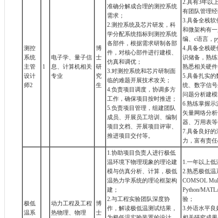
2.具有3年以
准确分解成合理的测控系统
有团队管理经
需求；
3.具备全栈
2.测控系统及芯片研发，科
和微架构有一
学分配系统指标到测控系统
编、c语言，py
各部件，根据需求研制各部
测控
博
4.具备全栈
件，对核心部件进行建模、
系统
电子学、量子信
士
识储备，熟练
仿真和调优；
主管
1
息、计算机相关
研
熟悉相关硬件
3.对测控系统和芯片研制面
设计
专业
究
5.具备扎实
临的难题开展技术攻关；
师2
生
统、数字信号
4.负责项目调度，协调多方
问题分析建模
工作，确保项目按时推进；
6.熟练掌握
5.负责项目管理，组建团队
矢量网络分析
成员、开展员工培训、编制
器、万用表等
项目文档、开展项目评审、
7.具备良好
推进项目交付等。
力，富有责任
1.协助项目负责人进行极低
温环境下物理现象的理论建
1.一年以上
模与仿真分析、计算，极低
2.熟悉极低
温热力学系统的理论框架构
COMSOL Mul
建；
Python/MA
2.与工程实验团队深度协
验；
极低
动力工程及工程
博
作，解读极低温测试结果，
3.外语水平
温系
热物理、物理
士
为极低温实验装置的设计、
相关研究成果