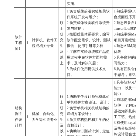
实施。
1.负责成像前沿实验相关软
1.熟练掌握C/
件系统开发与维护；
台桌面程序开
硕
2.负责成像设备软件系统开
2.熟悉设备
士
发与维护；
Tensorflo
研
3.按照质量体系要求，编写
3.熟练掌握Ma
软件
计算机、软件工
究
软件配套需求、设计、测试
项目开发经验
工程
1
程或相关专业
生
报告、使用手册等文档；
4.熟悉AR
师1
及
4.了解在实验系统或产品使
优先；
以
用过程中在软件方面的需
5.具备良好
上
求，及时解决问题；
写能力；
5.为软件使用提供技术支
6.具有团队
持。
于思考，肯钻
1.具备较好
能力，以及一
能力；
硕
1.协助主任设计师完成载荷
2.熟练使用Sol
士
单机整体方案论证、设计；
软件，了解Ba
结构
研
2.负责单机相关机械结构的
基础知识扎实
副主
机械、自动化、
究
详细方案设计；
1
工工艺、热处
任设
力学等相关专业
生
3.负责结构热控和力学的仿
3.有使用ic
计师
及
真和设计；
及热分析经验
以
4.协助制订测试计划，定位
构设计经验优