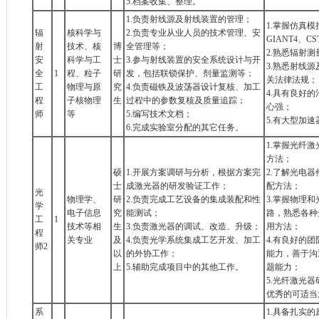
5.档案收集、整理。
1.负责射线源及射线装置的管理；
1.掌握仿真模
辐
核科学与
2.负责专业从业人员的技术管理、安
GIANT4、CS
射
技术、核
博
全管理等；
2.熟悉辐射
安
科学与工
士
3.参与射线装置的安全系统设计与开
3.熟悉射线
全
1
程、粒子
研
发，包括联锁保护、剂量监测等；
关法律法规；
工
物理与原
究
4.负责磁铁及波荡器设计复核、加工
4.具有良好
程
子核物理
生
过程中的参数复核及质量追踪；
心强；
师
等
5.编写技术文档；
5.有大型加
6.完成实验室分配的其它任务。
1.掌握光纤
方法；
硕
1.开展方案调研与分析，根据方案完
2.了解光电
士
成激光器的研发验证工作；
配方法；
光
物理学、
研
2.负责完成工艺设备的集成装配和性
3.掌握物理
学
电子信息
究
能测试；
路，熟悉各种
工
1
技术等相
生
3.负责激光器的调试、改造、升级；
用方法；
程
关专业
及
4.负责光学系统集成工艺开发、加工
4.有良好的
师2
以
的外协工作；
能力，善于沟
上
5.辅助完成项目中的其他工作。
题能力；
5.光纤激光
优秀的可适当
系
1.具备扎实