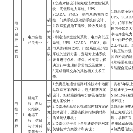
1.负责对接设计院完成洁净室控制系
统、高低压电力系统、UPS、
1.熟悉洁净
SCADA、FMCS、弱电系统(视频监
UPS、SCA
硕
控、门禁系统)及消防系统的设计，
电
控、门禁系统
士
并跟踪监督施工建设、验收及试运
力
国内外知名大
研
行等；
自
事洁净室电力
电力自控
究
2.制定洁净室控制系统、电力高低压
控
1
且业内评价良
相关专业
生
系统、UPS、SCADA、FMCS、弱
工
2.工作认真
及
电系统(视频监控、门禁系统)及消防
程
3.抗压能力
以
系统的运行方案，定期对上述系统
师
沟通协调的能
上
设备进行点检、维保、检测等，解
4.能接受夜
决运行中出现的异常情况及故障；
5.能配合完
3.完成领导交办的其他相关技术工
作。
1.负责星地通信链路对准技术中地面
1.具有5年
站跟踪方案的设计，包括捕获方案
2.精通至少一
硕
设计、粗精跟踪指标分解及在轨标
STM32等),
机电工
士
定方案设计；
发环境；
电
程、自动
研
2.负责地面站望远镜跟踪控制方案的
3.熟悉伺服
控
化控制、
究
总体设计，望远镜跟踪指标的对外
独立完成设计
工
1
电器工
生
沟通确认审核；
理，掌握PI
程
程、信息
及
3.负责运动平台下星地通信链路对准
使用Matlab
师
与计算科
以
关键技术方案设计和实现；
4.熟悉通信
学等专业