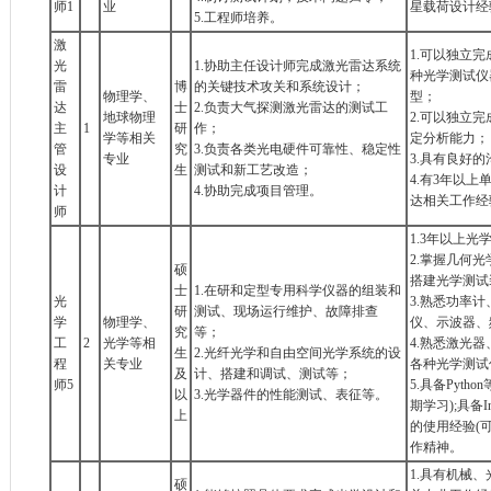
师1
业
星载荷设计经
5.工程师培养。
激
1.可以独立
光
1.协助主任设计师完成激光雷达系统
种光学测试仪
雷
博
的关键技术攻关和系统设计；
物理学、
型；
达
士
2.负责大气探测激光雷达的测试工
地球物理
2.可以独立
主
1
研
作；
学等相关
定分析能力；
管
究
3.负责各类光电硬件可靠性、稳定性
专业
3.具有良好
设
生
测试和新工艺改造；
4.有3年以
计
4.协助完成项目管理。
达相关工作经
师
1.3年以上
2.掌握几何
硕
搭建光学测试
士
1.在研和定型专用科学仪器的组装和
光
3.熟悉功率
研
测试、现场运行维护、故障排查
学
物理学、
仪、示波器、
究
等；
工
2
光学等相
4.熟悉激光
生
2.光纤光学和自由空间光学系统的设
程
关专业
各种光学测试
及
计、搭建和调试、测试等；
师5
5.具备Pyt
以
3.光学器件的性能测试、表征等。
期学习);具备Inv
上
的使用经验(
作精神。
1.具有机械
硕