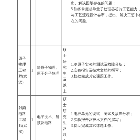
出、解决图纸存在的问题；
5.熟练掌握超导量子处理器芯片工艺能力
与工艺流程设计会审，提出、解决工艺中
在的问题。
硕
士
原子
研
物理
1.冷原子实验的测试及故障分析；
冷原子物理、
究
工程
1
2.实验报告及技术文档的撰写；
原子分子物理
生
师(武
3.协助完成其它课题工作。
及
汉)
以
上
硕
士
射频
研
电路
1.电控单元的调试、测试及故障分析；
电子技术、射
究
工程
1
2.实验报告及技术文档的撰写；
频及电路
生
师(武
3.协助完成其它课题工作。
及
汉)
以