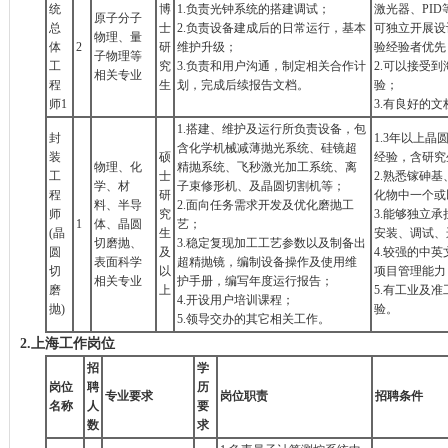
统
博
1.负责光钟系统的搭建调试；
激光器、PI
原子分子
总
士
2.负责设备建成后的日常运行，基本
可独立开展设
物理、量
体
2
研
维护升级；
验经验者优先
子物理等
工
究
3.负责和用户沟通，制定相关合作计
2.可以接受
相关专业
程
生
划，完成后续报告文档。
验；
师1
3.有良好的
1.搭建、维护及运行所负责设备，包
封
1.3年以上晶
含化学机械减薄抛光系统、硅镜超
装
硕
经验，含研究
物理、化
精抛系统、飞秒激光加工系统、离
工
士
2.熟悉镓砷
学、材
子束修形机、及晶圆切割机等；
程
研
化物中一个或
料、半导
2.面向任务需求开发及优化磨抛工
师
究
3.能够独立
1
体、晶圆
艺；
(晶
生
安装、调试、
切磨抛、
3.稳定复现加工工艺参数以及制备出
圆
及
4.较强的中
表面科学
超精抛镜，编制设备操作及使用维
切
以
项目管理能力
相关专业
护手册，编写年度运行报告；
磨
上
5.有工业及
4.开设用户培训课程；
抛)
验。
5.领导交办的其它相关工作。
2.
上海工作岗位
招
学
岗位
聘
历
专业要求
岗位职责
招聘条件
名称
人
要
数
求