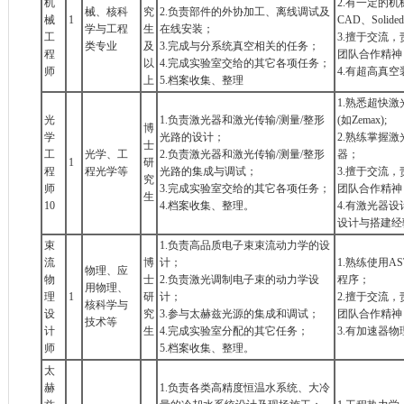
机
2.有一定的
械、核科
究
2.负责部件的外协加工、离线调试及
械
1
CAD、Solid
学与工程
生
在线安装；
工
3.擅于交流
类专业
及
3.完成与分系统真空相关的任务；
程
团队合作精神
以
4.完成实验室交给的其它各项任务；
师
4.有超高真
上
5.档案收集、整理
1.熟悉超快
光
1.负责激光器和激光传输/测量/整形
(如Zemax);
博
学
光路的设计；
2.熟练掌握
士
工
光学、工
2.负责激光器和激光传输/测量/整形
器；
1
研
程
程光学等
光路的集成与调试；
3.擅于交流
究
师
3.完成实验室交给的其它各项任务；
团队合作精神
生
10
4.档案收集、整理。
4.有激光器
设计与搭建经
束
1.负责高品质电子束束流动力学的设
流
博
计；
1.熟练使用AS
物理、应
物
士
2.负责激光调制电子束的动力学设
程序；
用物理、
理
1
研
计；
2.擅于交流
核科学与
设
究
3.参与太赫兹光源的集成和调试；
团队合作精神
技术等
计
生
4.完成实验室分配的其它任务；
3.有加速器物
师
5.档案收集、整理。
太
赫
1.负责各类高精度恒温水系统、大冷