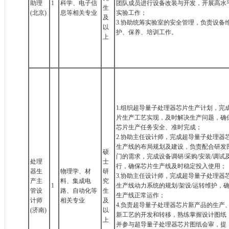
助理
1
科学、电子信
团队成员进行设备改装与开发，开展高水
生
(北京)
息等相关专业
实验工作；
及
3.协助统筹实验室的安全管理，负责设备
以
护、保养、培训工作。
上
1.组织超导量子处理器芯片生产计划，完
片生产工艺实现，及时解决生产问题，确
芯片生产任务安全、准时完成；
2.协助主任设计师，完成超导量子处理器
生产线的布局规划及建设，负责配合研发
硕
门的需求，完成设备调研/采购/安装/调试
处理
士
行，确保芯片生产线及时稳定投入使用；
器生
物理学、材
研
3.协助主任设计师，完成超导量子处理器
产主
料、集成电
究
1
生产线动力系统的规划/架设/运转维护，
管设
路、自动化等
生
生产线正常运作；
计师
相关专业
及
4.负责超导量子处理器芯片新产品的生产
(济南)
以
新工艺的开发和转移，熟练掌握设计图纸
上
并参与超导量子处理器芯片图纸会审，提