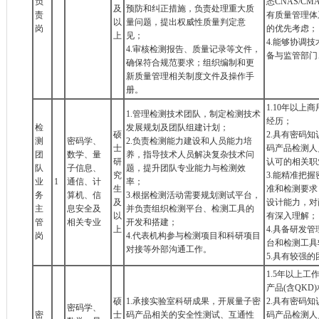
负
悉CNAS/C
及
预防和纠正措施，负责处理重大质
责
有质量管理体系
以
量问题，提出权威性质量判定意
岗
的优先考虑；
上
见；
4.能够协调
4.审核检测报告、质量记录等文件，
备与监管部门
确保符合规范要求；组织编制和更
新质量管理相关制度文件及操作手
册。
1.10年以
1.管理检测技术团队，制定检测技术
经历；
检
发展规划及团队组建计划；
硕
2.具有密码
测
密码学、
2.负责检测能力建设和人员能力培
士
码产品检测人
团
数学、量
养，指导技术人员解决复杂技术问
研
认可的相关职
队
子信息、
题，提升团队专业能力与检测效
究
3.能精准把
业
1
通信、计
率；
生
准和检测要求
务
算机、信
3.根据检测活动需要规划测试平台，
及
设计能力，对
主
息安全及
并负责组织检测平台、检测工具的
以
有深入理解；
管
相关专业
开发和搭建；
上
4.具备研发
岗
4.代表机构参与检测项目和科研项目
台和检测工具
对接等外部沟通工作。
5.具有较强
1.5年以上
产品(含QK
硕
1.承接实验室科研成果，开展量子密
2.具有密码
密码学、
密
士
码产品相关的安全性测试、互通性
码产品检测人