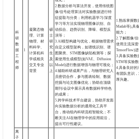
视化；
2.数据分析与算法开发，使用传统图
像/信号处理算法对实验数据进行特
征提取与分类；利用机器学习/深度
1.熟练掌握数
学习等方法实现物理图像识别、自
Matlab等
凝聚态物
硕
动拟合、趋势识别、降噪、模型反
科
能力；
理、计算
士
演等；
研
2.了解图像
物理、材
研
3.AI模型构建与优化，根据物理需求
数
使用主流深度学
料科学、
究
自定义模型架构，如谱线识别、谱
据
1
TensorFl
计算机科
生
图聚类、STM图像缺陷检测等；探
工
3.具备实验数
学或相关
及
索使用生成模型(如VAE、Diffusion
程
STM等实验
交叉专业
以
Model)进行数据增强与物理可视化；
师
4.具备良好
背景
上
4.辅助科研成果产出，与物理研究人
有团队意识，
员密切合作，参与图表绘制、数据
厚兴趣。
挖掘与论文图像优化；协助在顶级
期刊/会议中展示具有数据科学特色
的成果；
5.跨学科技术平台建设，协助开发面
向实验数据分析的通用化工具平
台，推动组内科研流程智能化；不
断关注AI在物理学中的应用前沿，
提出可行性建议。
离
子