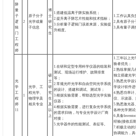
阱
量
博
1.搭建低温离子阱实验系统；
子
原子分子
士
1.工作认真
2.提升离子阱芯片性能和技术指标；
逻
2
光学或量
研
2.具有原子
3.分析量子逻辑门误差来源，实验提
辑
子信息
究
3.具有量子
升精度。
门
生
工
程
师
1.三年以上
验者优先；
1.在研和定型专用科学仪器的组装和
2.熟练掌握
测试、现场运行维护、故障排查
硕
独立搭建光学
等；
光
士
3.熟悉光学设
2.常规光纤光学和自由空间光学系统
学
光学、工
研
学设计软件进
的设计、搭建和调试、测试等；
工
程光学、
究
4.熟悉功率
1
3.根据实验需要，帮助选型光学实验
程
物理学及
生
仪、示波器、
仪器；
师
相关专业
及
5.熟悉激光
4.根据实验需要，进行复杂光学系统
11
以
各种光学测试
的需求归纳，与专业光学设计厂商
上
6.具备Invent
对接；
经验(接收后期
5.光学器件的性能测试、表征等。
7.积极主动
协调能力，具