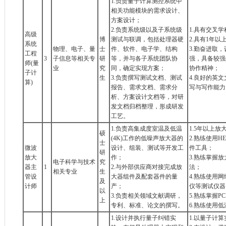
1.负责量子计算测控系统中
相关功能模块的需求设计、
方案设计；
2.负责系统级以及子系统级
1.具有交叉
高级
博
测试与联调，包括处理器硬
2.具有1年
系统
物理、电子、量
士
件、软件、电子学、结构
3.勤奋进取
工程
3
子信息等相关专
研
等，并与各子系统团队协
强，具备较强
师(量
业
究
同，确定实现方案；
协作精神；
子计
生
3.负责撰写测试文档、测试
4.良好的英
算)
报告、需求文档、需求分
写与写作能力
析、方案设计文档等，对研
发文档归档整理，形成研发
工艺。
1.负责高集成度室温及低温
1.5年以上
硕
(4K)工作的低噪声放大器的
2.熟练使用HES
士
微波
设计、组装、测试等开发工
件工具；
研
放大
作；
3.熟练掌握
电子科学与技术
究
器主
1
2.与外部供应商对接完成放
法；
相关专业
生
管设
大器组件及配套器件的量
4.熟练使用
及
计师
产；
仪等测试仪器
以
3.负责相关领域文献调研，
5.熟练掌握
上
专利、标准、论文的撰写。
6.熟练使用
1.设计并执行量子纠错实
1.以量子计