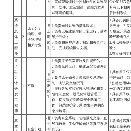
上
4.完成望远镜转台控制软件的系统架
CANOPE
构、软件开发及测试、跟踪方案测
具有以下相关
试环境的搭建。
服控制系统、
系
1.具备扎实
统
博
1.负责光钟系统的搭建调试；
激光器、PI
原子分子
总
士
2.负责设备建成后的日常运行，基本
可独立开展设
物理、量
体
2
研
维护升级；
验经验者优先
子物理等
工
究
3.负责和用户沟通，制定相关合作计
2.可以接受
相关专业
程
生
划，完成后续报告文档。
验；
师
3.有良好的
原
1.负责原子气室研制及性能评估；
子
2.负责光路设计、搭建及配套硬件开
磁
发；
1.具有原子
博
力
3.参与原子磁强计传感器及系统研
搭建光路，对
士
计
制、测试及文档撰写；
2.熟练使用Mat
1
不限
研
研
4.履行各项实验室技术管理的职责，
一定的文档撰
究
发
包括制度化、规范化常规管理工
3.具有原子
生
工
作；切实做好实验室安全防范工
悉工程制图优
程
作；熟悉救护常识和突发事件的应
师
急措施等。
硕
1.负责真空系统，包括激光光路、直
真
1.掌握超高
士
线加速器、THz传输光路等真空系统
空
包括真空获得
真空、机
研
的设计；