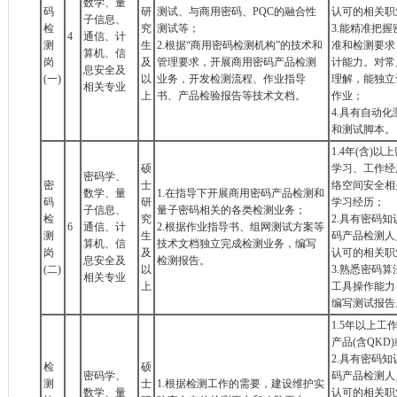
数学、量
码
研
测试、与商用密码、PQC的融合性
认可的相关职
子信息、
检
究
测试等；
3.能精准把
4
通信、计
测
生
2.根据“商用密码检测机构”的技术和
准和检测要求
算机、信
岗
及
管理要求，开展商用密码产品检测
计能力。对常
息安全及
(一)
以
业务，开发检测流程、作业指导
理解，能独立
相关专业
上
书、产品检验报告等技术文档。
作业；
4.具有自动
和测试脚本。
1.4年(含)
硕
学习、工作经
密码学、
密
士
络空间安全相
数学、量
1.在指导下开展商用密码产品检测和
码
研
学习经历；
子信息、
量子密码相关的各类检测业务；
检
究
2.具有密码
6
通信、计
2.根据作业指导书、组网测试方案等
测
生
码产品检测人
算机、信
技术文档独立完成检测业务，编写
岗
及
认可的相关职
息安全及
检测报告。
(二)
以
3.熟悉密码
相关专业
上
工具操作能力
编写测试报告
1.5年以上
产品(含QK
2.具有密码
检
硕
密码学、
码产品检测人
测
士
1.根据检测工作的需要，建设维护实
数学、量
认可的相关职