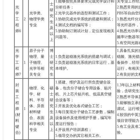
1.能够按照具体要求完成光学设计和
关专业工作经
士
光
分析任务；
2.熟悉常用
研
学
光学类、
2.光学元器件的选型和测试工作；
PBS等自由
究
工
2
物理学类
3.协助完成光学系统的搭建和测试；
3.熟悉光纤
生
程
专业
4.测试文档的编写等；
等光纤器件，
及
师6
5.协助制订测试计划，定位发现相关
4.熟悉光功
以
问题等。
频率计数器等
上
5.有空间光
光
原子分子
博
1.具备扎实
学
物理、量
士
1.负责超稳激光系统的搭建与调试；
稳频、激光锁
工
1
子物理、
研
2.负责超稳激光系统的日常运行，基
备操作，经培
程
光学等相
究
本维护。
运行，有相关
师7
关专业
生
2.有良好的
1.搭建、维护及运行所负责键合设
封
1.3年以上材
物理、化
硕
备，包含分子键合专用设备、贴片
装
验，含研究生
学、材
士
机、片上芯片贴片机、低温真空键
工
2.熟悉半导
料、半导
研
合设备等；
程
3.能够独立
体、异质
究
2.开发及优化各式键合工艺；
师
1
调试、运行维
材料键
生
3.每日复现分子键合工艺参数，编制
(材
4.较强的中
合、表面
及
设备操作及使用维护手册，编写年
料
项目管理能力
科学相关
以
度运行报告；
键
5.有工业及
专业
上
4.开设用户培训课程；
合)
验。
5.领导交办的其它相关工作。