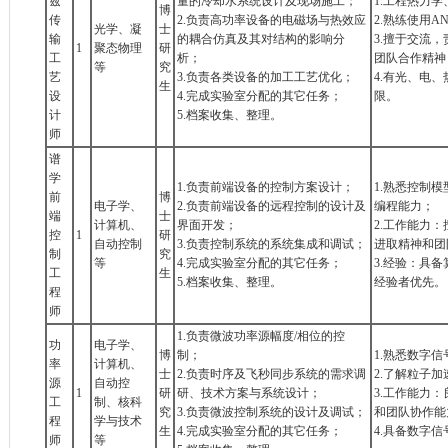
兹
量的冷却水系统设计及现场施工；
1.工程热力
博
传
2.负责高功率设备的电磁场与热效应
2.熟练使用A
光学、凝
士
输
的耦合仿真及其对结构的影响分
3.擅于交流
1
聚态物理
研
工
析；
团队合作精神
等
究
艺
3.负责各类设备的加工工艺优化；
4.有光、电
生
设
4.完成实验室分配的其它任务；
限。
计
5.档案收集、整理。
师
谱
学
1.负责前端设备的控制方案设计；
1.熟悉控制
前
博
电子学、
2.负责前端设备的远程控制的设计及
编程能力；
端
士
计算机、
界面开发；
2.工作能力
控
1
研
自动控制
3.负责控制系统的系统集成和调试；
进取精神和团
制
究
等
4.完成实验室分配的其它任务；
3.经验：具
工
生
5.档案收集、整理。
经验者优先。
程
师
1.负责微波功率源幅度/相位的控
功
电子学、
博
制；
1.熟悉数字
率
计算机、
士
2.负责时序及飞秒同步系统的需求调
2.了解粒子
源
自动控
1
研
研、技术方案与系统设计；
3.工作能力
工
制、核科
究
3.负责微波控制系统的设计及调试；
和团队协作能
程
学与技术
生
4.完成实验室分配的其它任务；
4.具备数字
师
等