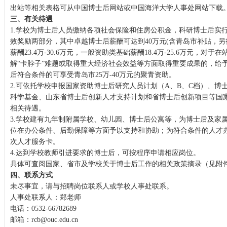
出站等相关表格可从中国博士后网站或中国海洋大学人事处网站下载
三、有关待遇
1.学校为博士后人员缴纳各项社会保险和住房公积金，科研博士后实
效奖励两部分，其中卓越博士后薪酬可达到40万元(含青岛市补贴，另
薪酬23.4万-30.6万元，一般资助类基础薪酬18.4万-25.6万元，
解“卡脖子”难题或取得重大经济社会效益等方面取得重要成果的，给予
后符合条件的可享受青岛市25万-40万元的聚青资助。
2.可依托学校申报国家资助博士后研究人员计划（A、B、C档）、博
科学基金、山东省博士后创新人才支持计划和省博士后创新项目等国
相关待遇。
3.学校建有九年制附属学校、幼儿园、博士后公寓等，为博士后及家
位在办公条件、后勤保障等方面予以支持和协助；为符合条件的人才
次人才服务卡。
4.达到学校教师引进要求的博士后，可按程序申请相应岗位。
具体可查阅国家、省市及学校关于博士后工作的相关政策摘录（见附件
四、联系方式
未尽事宜，请与招聘岗位联系人或学校人事处联系。
人事处联系人：郑老师
电话：0532-66782689
邮箱：rcb@ouc.edu.cn