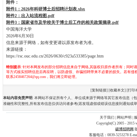
附件：
附件1：2026年科研博士后招聘计划表.xlsx
附件2：出入站流程图.pdf
附件3：国家省市及学校关于博士后工作的相关政策摘录.pdf
中国海洋大学
2026年6月30日
信息来源于网络，如有变更请以原发布者为准。
来源链接：
https://rsc.ouc.edu.cn/2026/0630/c923a533385/page.htm
特别提示
: 针对本网发布的部分招聘信息来自于网络,其版权归原作者所有；同时
等方式核实招聘信息后再应聘，以防虚假、诈骗招聘带来不必要的损失。若有侵
联系2458467264@qq.com，我们将立即处理。
[
复制链接
] [
收藏本文
] [
打印
本站内容免责声明
: 本网站不保证所有个人、单位或来源于网络等其它发布信息（
准确性和完整性,所有发布信息仅供访问者参考(若发现虚假或错误信息接到通知或举
关于我们
|
网站声明
|
Copyright(C) 2005 - 2015 
硕博招聘网
客服电话：0839-5253278 E-