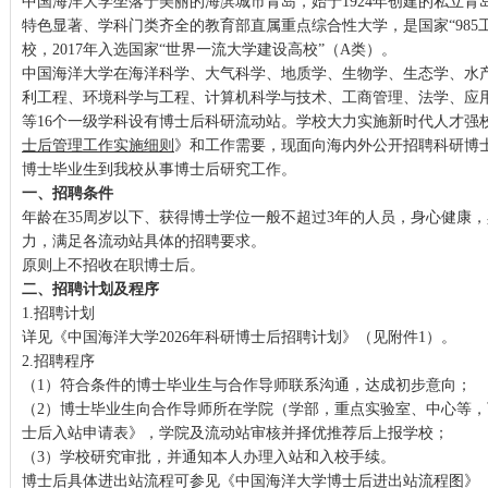
中国海洋大学坐落于美丽的海滨城市青岛，始于1924年创建的私立
特色显著、学科门类齐全的教育部直属重点综合性大学，是国家“985工程
校，2017年入选国家“世界一流大学建设高校”（A类）。
中国海洋大学在海洋科学、大气科学、地质学、生物学、生态学、水
利工程、环境科学与工程、计算机科学与技术、工商管理、法学、应
等16个一级学科设有博士后科研流动站。学校大力实施新时代人才强
士后管理工作实施细则
》和工作需要，现面向海内外公开招聘科研博
博士毕业生到我校从事博士后研究工作。
一、招聘条件
年龄在35周岁以下、获得博士学位一般不超过3年的人员，身心健康
力，满足各流动站具体的招聘要求。
原则上不招收在职博士后。
二、招聘计划及程序
1.招聘计划
详见《中国海洋大学2026年科研博士后招聘计划》（见附件1）。
2.招聘程序
（1）符合条件的博士毕业生与合作导师联系沟通，达成初步意向；
（2）博士毕业生向合作导师所在学院（学部，重点实验室、中心等
士后入站申请表》，学院及流动站审核并择优推荐后上报学校；
（3）学校研究审批，并通知本人办理入站和入校手续。
博士后具体进出站流程可参见《中国海洋大学博士后进出站流程图》（