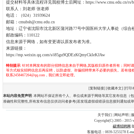
提交材料等具体流程详见我校博士后网址：
https://www.cmu.edu.cn/rs/
联系人：刘老师 张老师
电话：（024）31939624
邮箱：cmubsh@cmu.edu.cn
地址：辽宁省沈阳市沈北新区蒲河路77号中国医科大学人事处（综合楼1
邮政编码：110122
信息来源于网络，如有变更请以原发布者为准。
来源链接：
https://mp.weixin.qq.com/s/i85gu9QDEzKQmyCkIeKJAw
特别提示
: 针对本网发布的部分招聘信息来自于网络,其版权归原作者所有；同时
等方式核实招聘信息后再应聘，以防虚假、诈骗招聘带来不必要的损失。若有侵
联系2458467264@qq.com，我们将立即处理。
[
复制链接
] [
收藏本文
] [
打印
本站内容免责声明
: 本网站不保证所有个人、单位或来源于网络等其它发布信息（
准确性和完整性,所有发布信息仅供访问者参考(若发现虚假或错误信息接到通知或举
关于我们
|
网站声明
|
Copyright(C) 2005 - 2015 
硕博招聘网
客服电话：0839-5253278 E-