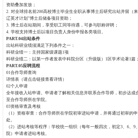
资助叠加发放；
2. 对全球排名前200高校博士毕业生全职从事博士后研究出站并留（
辽英才计划”博士后储备项目资助；
3. 博士后在站期间，享受职工同等待遇，可参与职称评聘；
4. 学校支持博士后以项目负责人身份申报各类项目。
PART.04
出站条件
出站科研业绩须满足下列条件之一：
科研业绩一：主持国家级课题1项
科研业绩二：以第一作者发表中科院分区（升级版）1区学术论著1篇；或
PART.05
应聘流程
01合作导师查询
详情表
（请点击链接查看详情）
02个人申请
全年接收入站申请。申请者了解相关信息并联系合作导师，初步达成
至合作导师所在学院。
03资格审查及考核
（1）资格审查：合作导师所在学院初审进站申请，并将通过初审的
处。
（2）进站考核等程序：学校统一组织（每年一般四次，初定3、6、9
院）申请者进站考核。