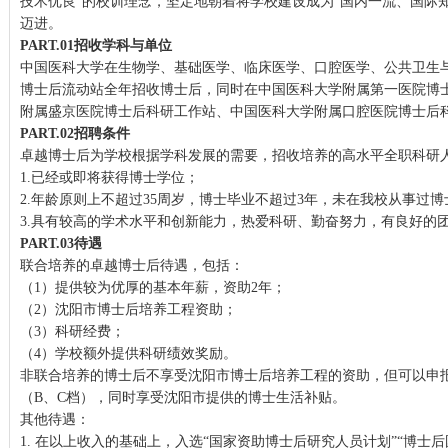
技术优良”的校训理念，坚定地朝着将学校建设成为“国内一流、国际
迈进。
PART.01
招收学科与单位
中国医科大学在生物学、基础医学、临床医学、口腔医学、公共卫生
博士后流动站全年招收博士后，同时在中国医科大学附属第一医院博
附属盛京医院博士后科研工作站、中国医科大学附属口腔医院博士后
PART.02
招聘条件
卓越博士后为学校根据学科发展的需要，招收培养的高水平全职科研
1.已经或即将获得博士学位；
2.年龄原则上不超过35周岁，博士毕业不超过3年，未在我校从事过
3.具有较高的学术水平和创新能力，热爱科研、勤奋努力，有良好的
PART.03
待遇
联合培养的卓越博士后待遇，包括：
（1）提供较为优厚的基本年薪，资助2年；
（2）沈阳市博士后培养工程资助；
（3）科研经费；
（4）学校额外提供科研绩效奖励。
非联合培养的博士后不享受沈阳市博士后培养工程的资助，但可以申
（B、C档），同时享受沈阳市提供的博士生活补贴。
其他待遇：
1. 在以上收入的基础上，入选“国家资助博士后研究人员计划”“博士