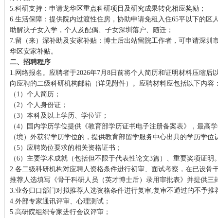
5.科研支持：申请龙华区重点科研项目及研究成果转化相应奖励；
6.生活保障：提供院内过渡性住房，协助申请免租入住65平以下的区
助解决子女入学，个人及配偶、子女深圳落户、随迁；
7.留（来）深补助及安家补贴：博士后出站留院工作者，可申请深圳
华区安家补贴。
二、招聘程序
1.网络报名。应聘者于2026年7月8日前将个人简历和证明材料压缩后
向应聘的二级科研机构邮箱（详见附件）。应聘材料应包括以下内容
（1）个人简历；
（2）个人身份证；
（3）本科及以上学历、学位证；
（4）国内学历学位提供《教育部学历证书电子注册备案表》，最高
（境）外获得学历学位的，提供教育部留学服务中心出具的学历学位
（5）应聘岗位要求的相关资格证书；
（6）主要学术成就（包括但不限于代表性论文3篇）、重要奖项证明
2.各二级科研机构对应聘人资格条件进行初审、面试考察，在已设骨
推荐人选填写《骨干科研人员（英才博士后）录用审批表》并提供三
3.业务归口部门对拟推荐人选资格条件进行复审,复审不通过的不予推
4.外部专家通讯评审、心理测试；
5.高研院组织专家进行会议评审；