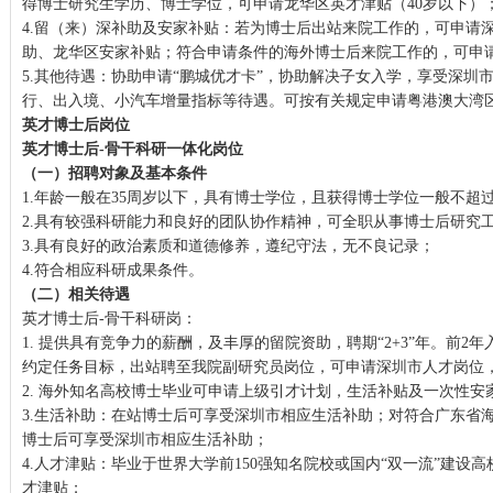
得博士研究生学历、博士学位，可申请龙华区英才津贴（40岁以下）
4.留（来）深补助及安家补贴：若为博士后出站来院工作的，可申请
助、龙华区安家补贴；符合申请条件的海外博士后来院工作的，可申
5.其他待遇：协助申请“鹏城优才卡”，协助解决子女入学，享受深圳
行、出入境、小汽车增量指标等待遇。可按有关规定申请粤港澳大湾
英才博士后岗位
英才博士后-骨干科研一体化岗位
（一）招聘对象及基本条件
1.年龄一般在35周岁以下，具有博士学位，且获得博士学位一般不超过
2.具有较强科研能力和良好的团队协作精神，可全职从事博士后研究
3.具有良好的政治素质和道德修养，遵纪守法，无不良记录；
4.符合相应科研成果条件。
（二）相关待遇
英才博士后-骨干科研岗：
1. 提供具有竞争力的薪酬，及丰厚的留院资助，聘期“2+3”年。前2
约定任务目标，出站聘至我院副研究员岗位，可申请深圳市人才岗位
2. 海外知名高校博士毕业可申请上级引才计划，生活补贴及一次性安
3.生活补助：在站博士后可享受深圳市相应生活补助；对符合广东省
博士后可享受深圳市相应生活补助；
4.人才津贴：毕业于世界大学前150强知名院校或国内“双一流”建设
才津贴；