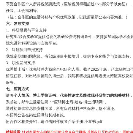
享受合作区个人所得税优惠政策（应纳税所得额超过15%部分予以免征）
任险、工会福利等。
（注：合作区的生活补贴与个税优惠政策，以政府最新公布内容为准。）
六、发展支持
1、科研经费与平台支持
研究组/联合实验室提供必要的科研经费与科研条件；支持参加国际学术会
院先进的科研设施与实验平台。
2、科研项目申报支持
我院定期组织国家级、省部级项目申报培训，提供专业化指导与资源支持
3、职业发展支持
优秀博士后可优先转聘为我院全职研究人员。截至2025年底，已出站的13
留院任职。对出站未留院的博士后，我院将积极提供粤港澳大湾区高校及
服务。
七、应聘方式
请将
个人简历、博士学位证书、代表性论文及能体现科研能力的相关材料
系邮箱，邮件主题请注明：“应聘博士后-姓名-博士招聘网”。
通过初筛者将尽快安排面试，所有应聘材料严格保密，恕不退还。
本招聘公告在岗位招满前长期有效。
附合作区相关介绍，请点击附件横琴介绍手册-小琴书.pdf
特别提示
: 针对本网发布的部分招聘信息来自于网络,其版权归原作者所有；同时