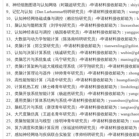
8、神经细胞图谱与认知网络（时颖超研究员）-申请材料接收邮箱为：shiyingchao
9、记忆与认知（Dan Larhammar特聘研究员）-申请材料接收邮箱为：wangshuan
10、认知神经网络磁成像与调控（赖欣怡研究员）-申请材料接收邮箱为：laixinyi
11、脑认知与髓鞘发育（刘学钊研究员）-申请材料接收邮箱为：liuxuezhao@gd
12、认知神经表征与调控（杨国春研究员）-申请材料接收邮箱为：yangguochun@
13、大数据与动力学智能计算（陈洛南特聘研究员）-申请材料接收邮箱为：chenluo
14、类脑计算（郑立荣研究员）-申请材料接收邮箱为：tianwenling@gdiist.
15、认知与决策计算系统（钱诚研究员）-申请材料接收邮箱为：wubin@gdiis
16、类脑芯片与系统集成（马宁研究员）-申请材料接收邮箱为：maning@gdii
17、类脑计算架构与超大规模处理系统（环宇翔研究员）-申请材料接收邮箱为：yxh
18、类脑计算理论与器件（钟帅青年研究员）-申请材料接收邮箱为：zhongshuai@
19、高性能智能计算（冯圣中研究员）-申请材料接收邮箱为：huangdian@gdii
20、计算机热工程（林士峰青年研究员）-申请材料接收邮箱为：linshifeng@gdi
21、类脑开放系统智能计算（杨超然研究员）-申请材料接收邮箱为：yangchaoran
22、通用类脑计算体系结构与系统-申请材料接收邮箱为：yuanshuo@gdiist.
23、脑机芯片与系统（唐弢青年研究员）-申请材料接收邮箱为：tangtao@gdii
24、大尺度脑仿真（王超名青年研究员）-申请材料接收邮箱为：wangchaoming@
25、类脑智能算法与模型（徐明坤青年研究员）-申请材料接收邮箱为：xumingku
26、算力调度和类脑计算应用（张福波特聘研究员）-申请材料接收邮箱为：zhangf
27、感知神经网络与疾病联合实验室（李帅特聘研究员）-申请材料接收邮箱为：caoz