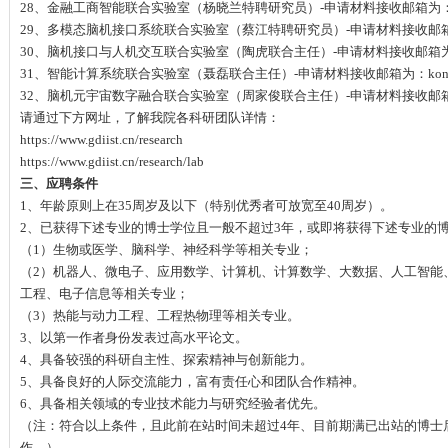
28、金融工商智能联合实验室（杨晓兰特聘研究员）-申请材料接收邮箱为：weiyux
29、多模态脑机接口系统联合实验室（蔡江特聘研究员）-申请材料接收邮箱为：xiaxi
30、脑机接口与人机交互联合实验室（陶虎联合主任）-申请材料接收邮箱为：wang
31、智能计算系统联合实验室（聂磊联合主任）-申请材料接收邮箱为：kongwenpi
32、脑机元宇宙数字融合联合实验室（周家俊联合主任）-申请材料接收邮箱为：chenw
请通过下方网址，了解我院各科研团队详情：
https://www.gdiist.cn/research
https://www.gdiist.cn/research/lab
三、应聘条件
1、年龄原则上在35周岁及以下（特别优秀者可放宽至40周岁）。
2、已获得下述专业的博士学位且一般不超过3年，或即将获得下述专业的
（1）生物或医学、脑科学、神经科学等相关专业；
（2）机器人、微电子、应用数学、计算机、计算数学、大数据、人工智能
工程、电子信息等相关专业；
（3）热能与动力工程、工程热物理等相关专业。
3、以第一作者身份发表过高水平论文。
4、具备较强的科研自主性、探索精神与创新能力。
5、具备良好的人际交流能力，富有责任心和团队合作精神。
6、具备相关领域的专业技术能力与研究经验者优先。
（注：符合以上条件，且此前在站时间未超过4年、目前期满已出站的博士
作。）