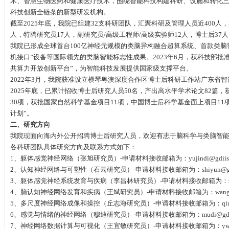
术、智慧生物医药和健康医疗技术，围绕智能科技构建科研、设施和转化
科技创新全链条的新型研发机构。
截至2025年底，我院已组建32支科研团队，汇聚科研及管理人员近400人
人，特聘研究员17人，副研究员/高级工程师/高级实验师12人，博士后37
我院已形成全球首台100亿神经元规模的类脑异构融合超算系统、首款类脑智
机接口”设备等国际领先的类脑智能标志性成果。2023年6月，获科技部批
共算力开放创新平台”，为智能科技发展提供国家级支撑平台。
2022年3月，我院获准设立横琴粤澳深度合作区博士后科研工作站广东省
2025年底，已累计招收博士后研究人员50名，产出高水平学术论文82篇
30项，获批国家自然科学基金项目11项，中国博士后科学基金面上项目11
计划”。
二、研究方向
我院现面向海内外公开招聘博士后研究人员，欢迎有志于脑科学与类脑智
各科研团队具体研究方向及联系方式如下：
1、躯体感觉神经网络（张旭研究员）-申请材料接收邮箱为：yujindi@gdiist
2、认知神经网络与可塑性（石云研究员）-申请材料接收邮箱为：shiyun@gdii
3、躯体感觉神经系统发育与疾病（李昌林研究员）-申请材料接收邮箱为：sunjuanj
4、脑认知神经网络发育和疾病（王斌研究员）-申请材料接收邮箱为：wangbin@g
5、多尺度神经网络成像和操控（丘志海研究员）-申请材料接收邮箱为：qiuzhihai
6、感觉与情绪的神经网络（穆迪研究员）-申请材料接收邮箱为：mudi@gdiis
7、神经网络数据计算与可视化（王宜敏研究员）-申请材料接收邮箱为：ywang@g