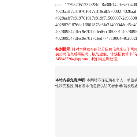
date=1779870513378&id=8a30b1429e5e0a4d0
4028aaff7c819761017c819cdb970002-4028aaf
4028aaff7c819761017c819f71500007-2c98308
402882f1876dd16801876e3fa3140004&id5=40
402809547dfec9e7017dfed6cc380001-4028095
402809547dfec9e7017dfed774710004-402882
特别提示
: 针对本网发布的部分招聘信息来自于网
实招聘信息后再应聘，以防虚假、诈骗招聘带来不
2458467264@qq.com，我们将立即处理。
本站内容免责声明
: 本网站不保证所有个人、单
性和完整性,所有发布信息仅供访问者参考(若发现