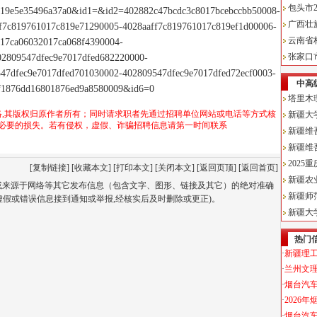
19e5e35496a37a0&id1=&id2=402882c47bcdc3c8017bcebccbb50008-
f7c819761017c819e71290005-4028aaff7c819761017c819ef1d00006-
17ca06032017ca068f4390004-
2809547dfec9e7017dfed682220000-
47dfec9e7017dfed701030002-402809547dfec9e7017dfed72ecf0003-
f1876dd16801876ed9a8580009&id6=0
络,其版权归原作者所有；同时请求职者先通过招聘单位网站或电话等方式核
必要的损失。若有侵权，虚假、诈骗招聘信息请第一时间联系
[
复制链接
] [
收藏本文
] [
打印本文
] [
关闭本文
] [
返回页顶
] [
返回首页
]
位或来源于网络等其它发布信息（包含文字、图形、链接及其它）的绝对准确
虚假或错误信息接到通知或举报,经核实后及时删除或更正)。