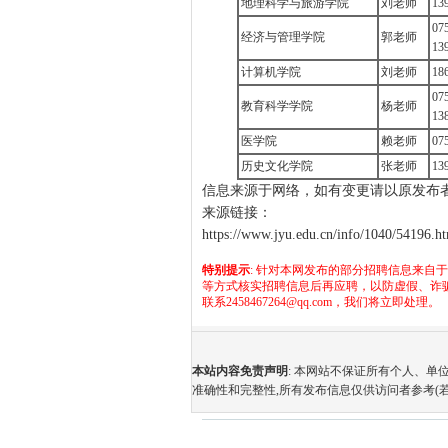
地理科学与旅游学院
刘老师
13
07
经济与管理学院
郭老师
13
计算机学院
刘老师
18
07
教育科学学院
杨老师
13
医学院
赖老师
07
历史文化学院
张老师
13
信息来源于网络，如有变更请以原发布
来源链接：
https://www.jyu.edu.cn/info/1040/54196.h
特别提示
: 针对本网发布的部分招聘信息来自
等方式核实招聘信息后再应聘，以防虚假、诈
联系2458467264@qq.com，我们将立即处理。
本站内容免责声明
: 本网站不保证所有个人、
准确性和完整性,所有发布信息仅供访问者参考(