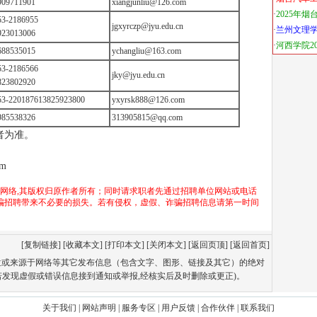
909711901
xiangjunliu@126.com
53-2186955
jgxyrczp@jyu.edu.cn
923013006
688535015
ychangliu@163.com
53-2186566
jky@jyu.edu.cn
823802920
53-220187613825923800
yxyrsk888@126.com
985538326
313905815@qq.com
者为准。
tm
于网络,其版权归原作者所有；同时请求职者先通过招聘单位网站或电话
骗招聘带来不必要的损失。若有侵权，虚假、诈骗招聘信息请第一时间
[
复制链接
] [
收藏本文
] [
打印本文
] [
关闭本文
] [
返回页顶
] [
返回首页
]
单位或来源于网络等其它发布信息（包含文字、图形、链接及其它）的绝对
若发现虚假或错误信息接到通知或举报,经核实后及时删除或更正)。
关于我们
|
网站声明
|
服务专区
|
用户反馈
|
合作伙伴
|
联系我们