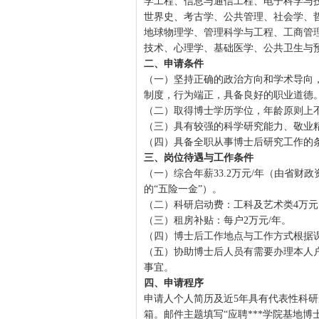
学工程、信息与通信工程、电子科学与
世界史、考古学、公共管理、社会学、
地球物理学、管理科学与工程、工商管
技术、心理学、基础医学、公共卫生与
二、申请条件
（一）坚持正确的政治方向和学术导向
制度，行为端正，具备良好的职业道德
（二）取得博士学历学位，年龄原则上不
（三）具有较强的科学研究能力、敬业
（四）具备全职从事博士后研究工作的
三、岗位待遇与工作条件
（一）综合年薪33.2万元/年（由省
的“五险一金”）。
（二）科研启动费：工科及艺术类4万元
（三）租房补贴：每户2万元/年。
（四）博士后工作地点与工作方式根据
（五）协助博士后人员有需要办理本人
事宜。
四、申请程序
申请人个人简历及近5年具有代表性科
箱。邮件主题填写“应聘***学院基地