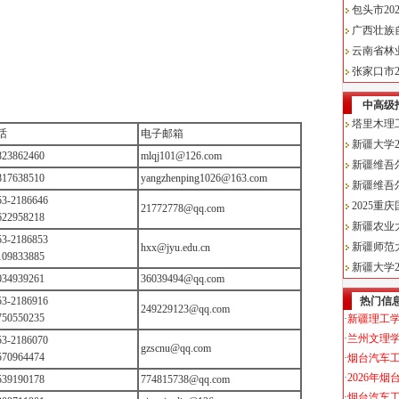
话
电子邮箱
823862460
mlqj101@126.com
817638510
yangzhenping1026@163.com
53-2186646
21772778@qq.com
622958218
53-2186853
hxx@jyu.edu.cn
109833885
034939261
36039494@qq.com
53-2186916
249229123@qq.com
750550235
53-2186070
gzscnu@qq.com
570964474
539190178
774815738@qq.com