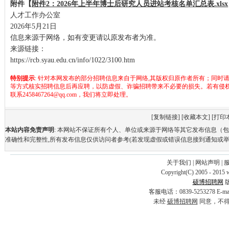
附件【
附件2：2026年上半年博士后研究人员进站考核名单汇总表.xlsx
人才工作办公室
2026年5月21日
信息来源于网络，如有变更请以原发布者为准。
来源链接：
https://rcb.syau.edu.cn/info/1022/3100.htm
特别提示
: 针对本网发布的部分招聘信息来自于网络,其版权归原作者所有；同时
等方式核实招聘信息后再应聘，以防虚假、诈骗招聘带来不必要的损失。若有侵
联系2458467264@qq.com，我们将立即处理。
[
复制链接
] [
收藏本文
] [
打印
本站内容免责声明
: 本网站不保证所有个人、单位或来源于网络等其它发布信息（
准确性和完整性,所有发布信息仅供访问者参考(若发现虚假或错误信息接到通知或举
关于我们
|
网站声明
|
Copyright(C) 2005 - 2015 
硕博招聘网
客服电话：0839-5253278 E-
未经
硕博招聘网
同意，不得