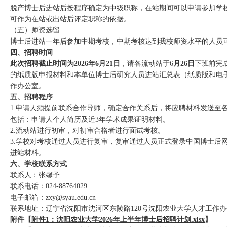
脱产博士后进站后按程序确定为中级职称，在站期间可以申请参加学
可作为在站或出站后评定职称的依据。
（五）师资选留
博士后进站一年后参加中期考核，中期考核达到我校师资水平的人员
四、招聘时间
此次招聘截止时间为202
6年6月21日
，请各流动站于6
月26日
下班前完
的纸质版申报材料和本单位博士后研究人员进站汇总表（纸质版和电
作办公室。
五、招聘程序
1.申请人须提前联系合作导师，确定合作关系后，将应聘材料发送至
包括：申请人个人简历及近3年学术成果证明材料。
2.流动站进行初审，对初审合格者进行面试考核。
3.学校对考核通过人员进行复审，复审通过人员正式登录中国博士后
进站材料。
六、学校联系方式
联系人：张馨予
联系电话：024-88764029
电子邮箱：zxy@syau.edu.cn
联系地址：辽宁省沈阳市沈河区东陵路120号沈阳农业大学人才工作
附件【
附件1：沈阳农业大学2026年上半年博士后招聘计划.xlsx
】