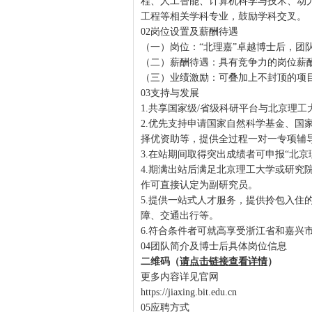
程、人工智能、计算机科学与技术、动
工程等相关学科专业，鼓励学科交叉。
02岗位设置及薪酬待遇
（一）岗位：“北理嘉”卓越博士后，团
（二）薪酬待遇：具有竞争力的岗位薪
（三）业绩激励：可叠加上不封顶的项
03支持与发展
1.共享国家级/省级科研平台与北京理
2.优先支持申请国家自然科学基金、国
择优资助等，提供全过程一对一专项辅
3.在站期间取得突出成绩者可申报“北京
4.期满出站后满足北京理工大学或研究
作可直接认定为副研究员。
5.提供一站式人才服务，提供拎包入住
障、交通出行等。
6.符合条件者可就高享受浙江省和嘉兴
04团队简介及博士后具体岗位信息
二维码（
请点击链接查看详情
）
更多内容详见官网
https://jiaxing.bit.edu.cn
05应聘方式