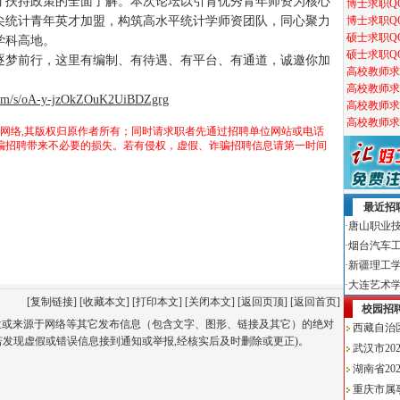
才扶持政策的全面了解。本次论坛以引育优秀青年师资为核心
尖统计青年英才加盟，构筑高水平统计学师资团队，同心聚力
学科高地。
逐梦前行，这里有编制、有待遇、有平台、有通道，诚邀你加
.com/s/oA-y-jzOkZOuK2UiBDZgrg
于网络,其版权归原作者所有；同时请求职者先通过招聘单位网站或电话
骗招聘带来不必要的损失。若有侵权，虚假、诈骗招聘信息请第一时间
[
复制链接
] [
收藏本文
] [
打印本文
] [
关闭本文
] [
返回页顶
] [
返回首页
]
单位或来源于网络等其它发布信息（包含文字、图形、链接及其它）的绝对
若发现虚假或错误信息接到通知或举报,经核实后及时删除或更正)。