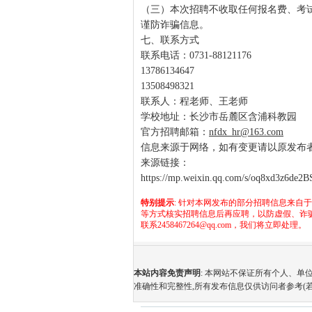
（三）本次招聘不收取任何报名费、考
谨防诈骗信息。
七、联系方式
联系电话：0731-88121176
13786134647
13508498321
联系人：程老师、王老师
学校地址：长沙市岳麓区含浦科教园
官方招聘邮箱：
nfdx_hr@163.com
信息来源于网络，如有变更请以原发布
来源链接：
https://mp.weixin.qq.com/s/oq8xd3z6de2
特别提示
: 针对本网发布的部分招聘信息来自
等方式核实招聘信息后再应聘，以防虚假、诈
联系2458467264@qq.com，我们将立即处理。
本站内容免责声明
: 本网站不保证所有个人、
准确性和完整性,所有发布信息仅供访问者参考(