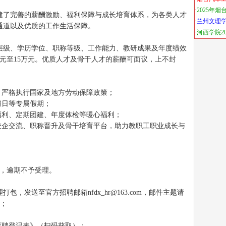
建了完善的薪酬激励、福利保障与成长培育体系，为各类人才
通道以及优质的工作生活保障。
层级、学历学位、职称等级、工作能力、教研成果及年度绩效
元至15万元。优质人才及骨干人才的薪酬可面议，上不封
，严格执行国家及地方劳动保障政策；
假日等专属假期；
福利、定期团建、年度体检等暖心福利；
校企交流、职称晋升及骨干培育平台，助力教职工职业成长与
日止，逾期不予受理。
理打包，发送至官方招聘邮箱
nfdx_hr@163.com
，邮件主题请
”；
应聘登记表》（扫码获取）；