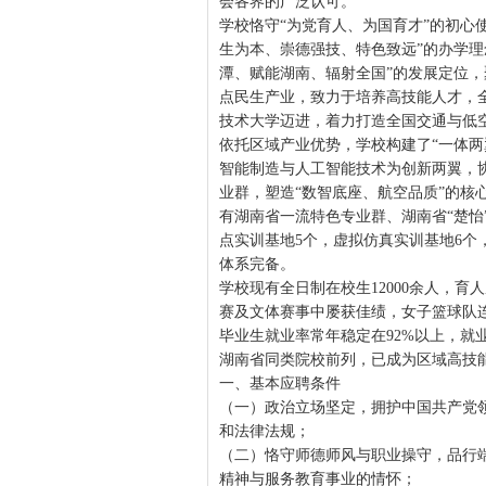
会各界的广泛认可。
学校恪守“为党育人、为国育才”的初心
生为本、崇德强技、特色致远”的办学理
潭、赋能湖南、辐射全国”的发展定位
点民生产业，致力于培养高技能人才，
技术大学迈进，着力打造全国交通与低
依托区域产业优势，学校构建了“一体两
智能制造与人工智能技术为创新两翼，
业群，塑造“数智底座、航空品质”的核
有湖南省一流特色专业群、湖南省“楚怡
点实训基地5个，虚拟仿真实训基地6个
体系完备。
学校现有全日制在校生12000余人，
赛及文体赛事中屡获佳绩，女子篮球队连
毕业生就业率常年稳定在92%以上，就
湖南省同类院校前列，已成为区域高技
一、基本应聘条件
（一）政治立场坚定，拥护中国共产党
和法律法规；
（二）恪守师德师风与职业操守，品行
精神与服务教育事业的情怀；