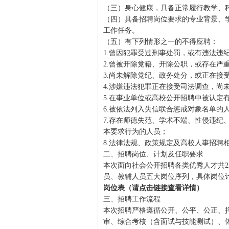
（三）身心健康，具备正常履行教学、
（四）具备招聘岗位要求的专业背景、
工作任务。
（五）有下列情形之一的不得应聘：
1.曾因犯罪受过刑事处罚，或有违法违
2.曾被开除党籍、开除公职，或存在严
3.尚未解除党纪、政务处分，或正在接
4.涉嫌违法犯罪正在接受司法调查，尚
5.在事业单位或高校公开招聘中被认定
6.被依法列入失信联合惩戒对象名单的
7.存在师德失范、学术不端、性侵违纪
本要求行为的人员；
8.法律法规、政策规定及高校人事招聘
二、招聘岗位、计划及任职要求
本次面向社会公开招聘各类优秀人才共
员、教辅人员五大岗位序列，具体岗位
岗位表（
请点击链接查看详情
）
三、招聘工作流程
本次招聘严格遵循公开、公平、公正、
审、综合考核（含面试与技能测试）、