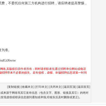
试费，不委托任何第三方机构进行招聘，请应聘者提高警惕，
者为准。
BSsdGtJ6wsw
于网络,其版权归原作者所有；同时请求职者先通过招聘单位网站或电话
骗招聘带来不必要的损失。若有侵权，虚假、诈骗招聘信息请第一时间
[
复制链接
] [
收藏本文
] [
打印本文
] [
关闭本文
] [
返回页顶
] [
返回首页
]
单位或来源于网络等其它发布信息（包含文字、图形、链接及其它）的绝对
若发现虚假或错误信息接到通知或举报,经核实后及时删除或更正)。