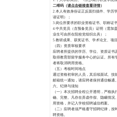
二维码（
请点击链接查看详情
）
2.本人有效身份证正反面扫描件、学历
读证明）；
3.岗位所要求的职业资格证书、职称证
4.中共党员（含预备党员）证明（需加
业生可由所在院校党组织出具）；
5.教研成果、获奖证书、学术论文、项
（四）资质审核要求
应聘者所提供的学历、学位、资质证书
取得教育部留学服务中心的认证。所有学历
者将取消聘用资格。
（五）考核时间地点
通过资格初审的人员，其后续面试、技
邮箱统一通知，请应聘者保持通信畅通
六、纪律与须知
（一）本次招聘全程公开透明，严格执
确、完整。凡存在弄虚作假、隐瞒情况
用资格，并记入学校招聘诚信档案。
（二）应聘者须严格遵守招聘纪律，按
聘资格。