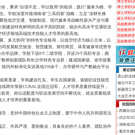
使命，秉承“自强不息，学以致用”的校训，践行“服务为根、学
念。学校深度对接湖南省“三高四新”战略，立足“深耕长株
，聚焦低空交通、智能制造、现代服务等战略性新兴产业与重
全面建设特色鲜明的高水平高职院校，稳步向高水平交通职业
空经济领域高端技术技能人才培养的新高地。
翼、多元协同”的特色专业格局，以低空经济为核心主体，以
协同发展航空旅游、智慧建筑、财经商贸、体育健康等优势专
心办学品牌。学校下设8个二级学院，开设29个高职专业，拥
”教师创新团队和长沙市特色专业群；建成国家级、省市级重
，校内外标准化实训基地350余个，办学硬件与产教融合平台
育人成果显著，学风建设扎实。学生在国家级、省级职业技能竞
续两年荣获CUBAL全国总冠军。人才培养质量持续提升，
业薪资、岗位适配度与职业发展空间不断优化，就业质量稳居
能人才培养的重要基地。
领导，坚持中国特色社会主义制度，遵守中华人民共和国宪法
端正、作风严谨、爱岗敬业，具备良好的个人素养、团队协作