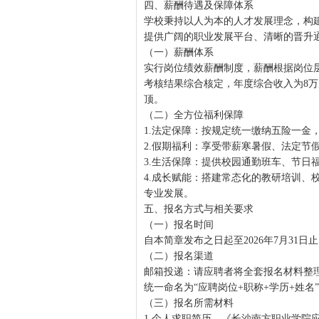
四、薪酬待遇及保障体系
学校秉持以人为本的人才发展理念，构
提供广阔的职业发展平台、清晰的晋升
（一）薪酬体系
实行岗位绩效薪酬制度，薪酬根据岗位
考核结果综合核定，年度综合收入为8万
顶。
（二）全方位福利保障
1.法定保障：按规定统一缴纳五险一金
2.假期福利：享受带薪寒暑假、法定节
3.生活保障：提供校园通勤班车、节日
4.成长赋能：搭建常态化的教研培训、
专业发展。
五、报名方式与相关要求
（一）报名时间
自本简章发布之日起至2026年7月31
（二）报名渠道
邮箱投递：请应聘者将全套报名材料整
统一命名为“应聘岗位+职称+学历+姓名
（三）报名所需材料
1.个人求职简历、《长沙南方职业学院