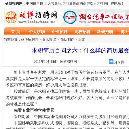
当前位置：硕博招聘网 > 资讯频 道 >
简历制作
> 正文
求职简历百问之六：什么样的简历最
2011年10月8日
硕博招聘网
分享到：
萝卜青菜各有所爱，用人部门对于简历的筛选各有不同。在与人力
真实性是大家一致认定的标准之一；详实、不长篇累牍的简历比较让
术照和写真照的简历，鲜少用人单位投赞成票。
投放简历，是求职者找工作的第一步，而简历也就成了求职的敲门
考核赢来工作的机会，全看这敲门砖好不好。各大公司、企业又是如
的标准是什么呢？
先看专业再挑学校背景
采访对象：中国移动通信集团公司人力资源部高级项目经理刘灵
中国移动采取多种方式招聘，招聘会、报纸杂志、猎头等，用得最