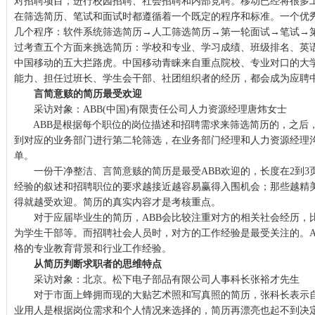
对招聘项目，进行校园招聘、社会招聘和内部竞聘。移动已经将很多
在筛选简历、笔试和面试时都遵循着一个既定的程序和标准。一个优
几个程序：软件系统筛选简历→人工筛选简历→第一轮面试→笔试→
过考查五个方面来挑选简历：学校和专业、学习成绩、班级排名、英
中国移动的五大拦路虎。中国移动青睐来自重点院校、专业对口的大
能力、担任过班长、学生会干部、社团组织者的经历，都会成为应聘
言简意赅的简历最受欢迎
采访对象：ABB(中国)有限责任公司人力资源经理唐炜女士
ABB是根据每个职位的岗位描述和招聘需求来筛选简历的，之后
到对应的业务部门进行第二轮筛选，在业务部门经理和人力资源经理
单。
一份干净整洁、言简意赅的简历是最受ABB欢迎的，长度在2到3
经验的叙述和招聘职位的要求越接近越容易赢得入围机会；那些越精
得就越受欢迎。简历的真实内容才是考核重点。
对于应届毕业生的简历，ABB会比较注重对方的相关社会经历，
为学生干部等。而招聘社会人员时，对方的工作经验是最受关注的。A
格的专业教育背景和行业工作经验。
从简历判断求职者的思维特点
采访对象：北京。松下电子部品有限公司人事科长张裕才先生
对于市面上蜂拥而现的大贴艺术照和写真照的简历，张科长表示自
业用人是根据岗位需求和个人情况来选择的，简历再漂亮也起不到决