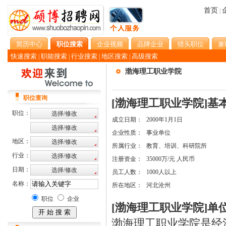
首页
|
简历中心
职位搜索
企业视频
品牌企业
猎头职位
兼
快速搜索
职能搜索
行业搜索
地区搜索
高级搜索
|
|
|
|
渤海理工职业学院
职位查询
[渤海理工职业学院]基
职位：
成立日期：
2000年1月1日
企业性质：
事业单位
地区：
所属行业：
教育、培训、科研院所
行业：
注册资金：
35000万/元 人民币
日期：
员工人数：
1000人以上
名称：
所在地区：
河北沧州
职位
企业
[渤海理工职业学院]单
渤海理工职业学院是经