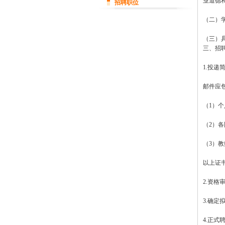
业道德
招聘职位
（二）
（三）
三、招
1.投
邮件应
（1）
（2）
（3）
以上证
2.资格
3.确定
4.正式