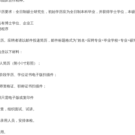
和团队合作精神。
学历要求：全日制硕士研究生，初始学历应为全日制本科毕业，并获得学士学位，本硕
具有博士学位、企业工
聘程序
递简历。应聘者请以邮件投递简历，邮件标题格式为"姓名+应聘专业+毕业学校+专业+硕
包含以下材料：
个人简历（附小1寸彩照）；
各阶段学历、学位证书电子版扫描件；
教师资格证、职称证书扫描件；
书只需电子版或复印件
审查，组织面试、试讲。
拟录用人员，安排体检。
聘用。