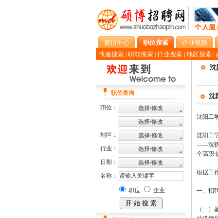
简历中心
职位搜索
企业视频
快速搜索
职能搜索
行业搜索
地区搜索
|
|
|
|
沈
职位查询
沈
职位：
沈阳工
地区：
沈阳工
——沈抚
行业：
个高职
日期：
根据工
名称：
职位
企业
一、招
（一）