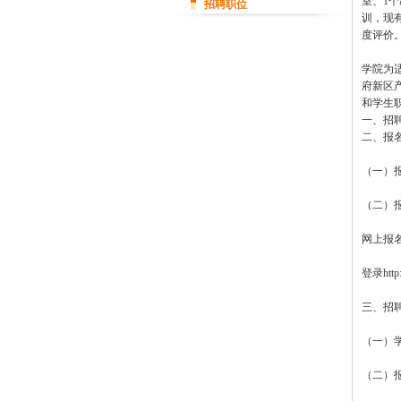
室、1
招聘职位
训，现
度评价
学院为
府新区
和学生
一、招
二、报
（一）报
（二）
网上报名网址
登录ht
三、招
（一）
（二）