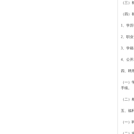
（三）
（四）
1、学
2、职
3、学
4、公
四、聘
（一）
手续。
（二）
五、福
（一）
（二）