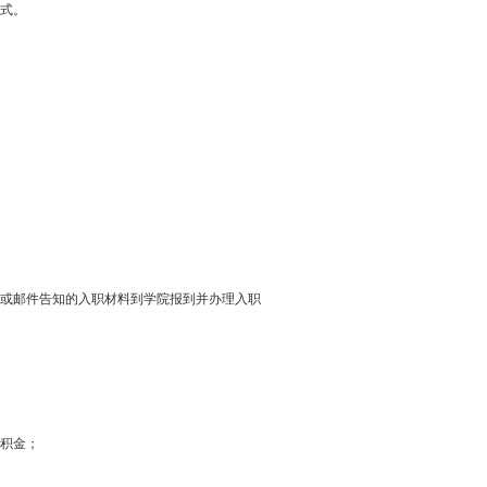
式。
或邮件告知的入职材料到学院报到并办理入职
积金；