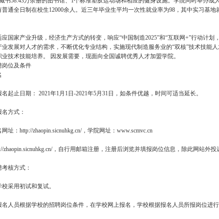
个藏书58.43万余册的图书馆、1个标准塑胶运动场和相应的健身设施。学院同时举办
有普通全日制在校生12000余人。近三年毕业生平均一次性就业率为98，其中实习基地
。
适应国家产业升级，经济生产方式的转变，响应“中国制造2025”和“互联网+”行动计
产业发展对人才的需求，不断优化专业结构，实施现代制造服务业的“双核”技术技能
职业技术技能培养。 因发展需要，现面向全国诚聘优秀人才加盟学院。
聘岗位及条件
名
名起止日期： 2021年1月1日-2021年5月31日，如条件优越，时间可适当延长。
报名方式：
：http://zhaopin.sicnuhkg.cn/，学院网址：www.scmvc.cn
tp://zhaopin.sicnuhkg.cn/，自行用邮箱注册，注册后浏览并填报岗位信息，除此网
聘考核方式：
学校采用初试和复试。
报名人员根据学校的招聘岗位条件，在学校网上报名，学校根据报名人员所报岗位进行