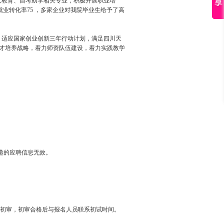
成人教育、自考助学相关专业，积极开展职业培
就业转化率75 ，多家企业对我院毕业生给予了高
划，适应国家创业创新三年行动计划，满足四川天
人才培养战略，着力师资队伍建设，着力实践教学
站外投递的应聘信息无效。
初审，初审合格后与报名人员联系初试时间。