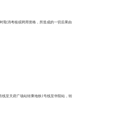
时取消考核或聘用资格，所造成的一切后果由
铁2号线至天府广场站转乘地铁1号线至华阳站，转