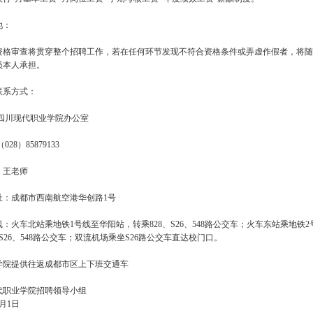
他：
资格审查将贯穿整个招聘工作，若在任何环节发现不符合资格条件或弄虚作假者，将随
员本人承担。
联系方式：
：四川现代职业学院办公室
028）85879133
：王老师
址：成都市西南航空港华创路1号
：火车北站乘地铁1号线至华阳站，转乘828、S26、548路公交车；火车东站乘地
、S26、548路公交车；双流机场乘坐S26路公交车直达校门口。
学院提供往返成都市区上下班交通车
代职业学院招聘领导小组
1月1日