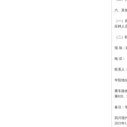
六、其
（一）
应聘人
（二）
现 场
电 话：（
联系人
学院地
乘车路线
乘828
备注：
四川现
2021年