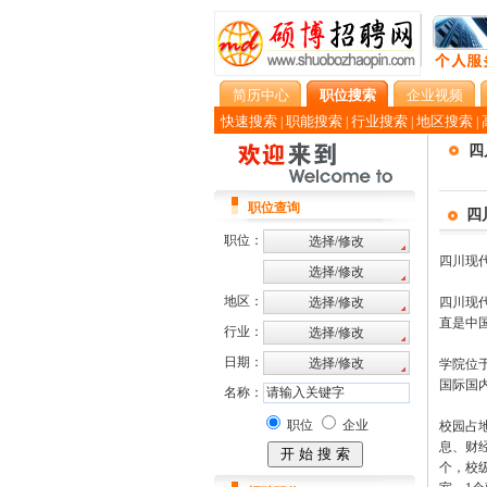
简历中心
职位搜索
企业视频
快速搜索
职能搜索
行业搜索
地区搜索
|
|
|
|
四
职位查询
四
职位：
四川现代
地区：
四川现
直是中
行业：
日期：
学院位
国际国
名称：
职位
企业
校园占
息、财
个，校