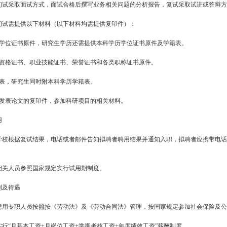
初试采取面试方式，面试合格后撰写业务相关问题的分析报告，复试采取试讲或答辩方
初试需提供以下材料（以下材料均需提供复印件）：
历学位证书原件，研究生学历还需提供本科学历学位证书原件及学籍表。
业资格证书、职业技能证书、荣誉证书和各类职称证书原件。
籍表，研究生同时附本科学历学籍表。
开发表论文的复印件，参加科研项目的相关材料。
用
学校根据复试结果，电话或者邮件告知拟聘者聘用结果并通知入职，拟聘者应携带电话
相关人员参照国家规定实行试用期制度。
利及待遇
聘用专职人员按照按《劳动法》及《劳动合同法》管理，按国家规定参加社会保险及公
实行“月基本工资+月岗位工资+学期考核工资+年度绩效工资”薪酬制度。