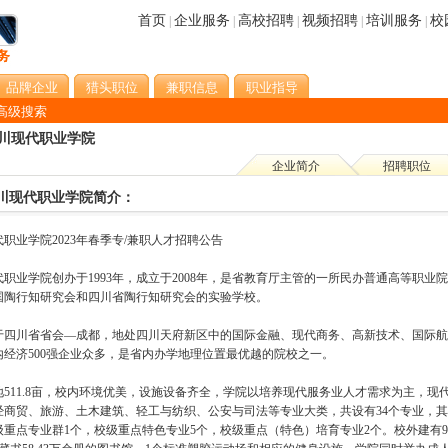
首页
企业服务
高校招聘
视频招聘
培训服务
校
|
|
|
|
|
品牌企业
猎头职位
兼职信息
职业指导
高级搜索
川现代职业学院
企业简介
招聘职位
川现代职业学院简介：
职业学院2023年春季专/兼职人才招聘公告
代职业学院创办于1993年，成立于2008年，是省教育厅主管的一所民办普通高等职
国陶行知研究会和四川省陶行知研究会的实验学校。
于四川省省会—成都，地处四川天府新区中的国际金融、现代商务、高新技术、国际航
内经济500强企业众多，是省内办学地理位置最优越的院校之一。
地511.8亩，校内环境优美，设施设备齐全，学院以培养现代服务业人才需求为主，
经商贸、旅游、土木建筑、轻工与纺织、公安与司法等专业大类，共设有34个专业，其
级重点专业群1个，校级重点特色专业5个，校级重点（特色）培育专业2个。校外建有9