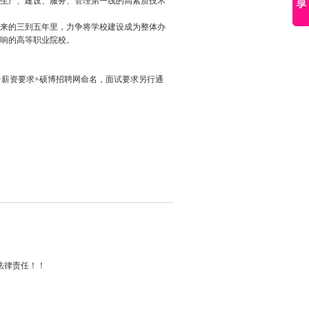
生产、建设、服务、管理第一线的高素质技术
来的三到五年里，力争将学校建设成为整体办
响的高等职业院校。
+薪资要求+硕博招聘网命名，面试要求另行通
其法律责任！！