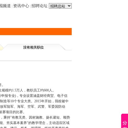
园频道
资讯中心
招聘论坛
|
|
没有相关职位
月。
模约1.5万人，教职员工约600人。
含新申报专业)，专业设置涵盖财经商贸、电子信
等10个专业大类。2015年开始，我校被中
解放军陆军、海军、空军、武警、军委国防动
选拔赛项目的比赛。
，秉持"有教无类、因材施教、扬长避短、顺势
能、夯实基本素养"的教学理念，主动适应区域