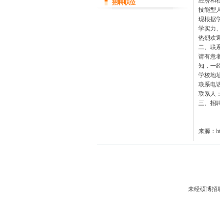
经济和
招聘职位
技能型
现根据
学实力
热烈欢
二、联
请有意
知，一
学校地
联系电话：0
联系人
三、招
来源：http
未经硕博招聘