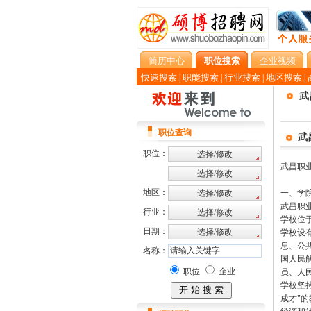
简历中心
职位搜索
企业视频
快速搜索
职能搜索
行业搜索
地区搜索
|
|
|
|
武
职位查询
武
职位：
武昌职
地区：
一、学
武昌职
行业：
学校位
日期：
学校设有
息、公
名称：
国人民
职位
企业
员、人
学校坚
成才"