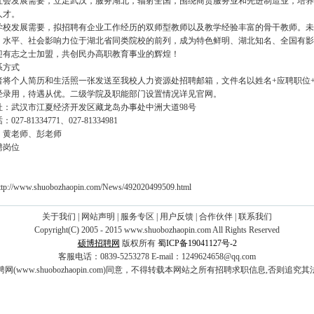
社会发展需要，立足武汉，服务湖北，辐射全国，围绕商贸服务业和先进制造业，培养
人才。
学校发展需要，拟招聘有企业工作经历的双师型教师以及教学经验丰富的骨干教师。未
、水平、社会影响力位于湖北省同类院校的前列，成为特色鲜明、湖北知名、全国有影
迎有志之士加盟，共创民办高职教育事业的辉煌！
系方式
者将个人简历和生活照一张发送至我校人力资源处招聘邮箱，文件名以姓名+应聘职位
经录用，待遇从优。二级学院及职能部门设置情况详见官网。
址：武汉市江夏经济开发区藏龙岛办事处中洲大道98号
27-81334771、027-81334981
：黄老师、彭老师
聘岗位
://www.shuobozhaopin.com/News/492020499509.html
关于我们
|
网站声明
|
服务专区
|
用户反馈
|
合作伙伴
|
联系我们
Copyright(C) 2005 - 2015 www.shuobozhaopin.com All Rights Reserved
硕博招聘网
版权所有
蜀ICP备19041127号-2
客服电话：0839-5253278 E-mail：1249624658@qq.com
网(www.shuobozhaopin.com)同意，不得转载本网站之所有招聘求职信息,否则追究