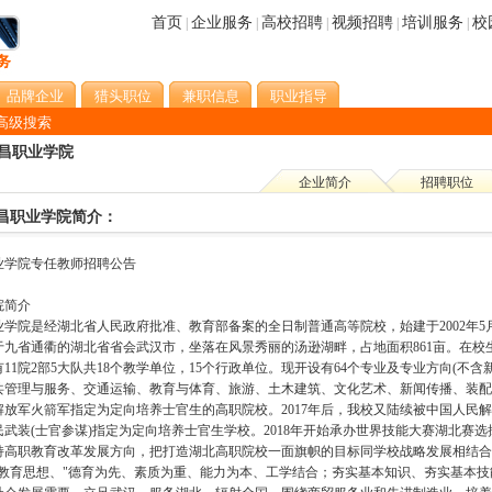
首页
企业服务
高校招聘
视频招聘
培训服务
校
|
|
|
|
|
品牌企业
猎头职位
兼职信息
职业指导
高级搜索
昌职业学院
企业简介
招聘职位
昌职业学院简介：
业学院专任教师招聘公告
院简介
业学院是经湖北省人民政府批准、教育部备案的全日制普通高等院校，始建于2002年5
于九省通衢的湖北省省会武汉市，坐落在风景秀丽的汤逊湖畔，占地面积861亩。在校生规
11院2部5大队共18个教学单位，15个行政单位。现开设有64个专业及专业方向(不
共管理与服务、交通运输、教育与体育、旅游、土木建筑、文化艺术、新闻传播、装配制造
解放军火箭军指定为定向培养士官生的高职院校。2017年后，我校又陆续被中国人民
民武装(士官参谋)指定为定向培养士官生学校。2018年开始承办世界技能大赛湖北赛
持高职教育改革发展方向，把打造湖北高职院校一面旗帜的目标同学校战略发展相结合
的教育思想、"德育为先、素质为重、能力为本、工学结合；夯实基本知识、夯实基本技