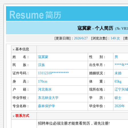
寇冀蒙 -
个人简历
（№: VR1
[更新日期]：
2026/6/27
[浏览次数]：
149 次
[查
基本信息
姓 名：
寇冀蒙
性 别：
男
民 族：
汉族
出生年月：
****年*
证件号码：
13112319**********
婚姻状况：
未婚
身 高：
170cm
体 重：
65kg
户 籍：
河北衡水
现所在地：
辽宁兴
毕业学校：
东北林业大学
学 历：
硕士
专业名称：
森林保护学
毕业年份：
2020年
联系方式
招聘单位必须注册才能查看简历，请先注册!