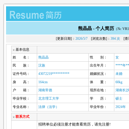
熊晶晶 -
个人简历
（№: VR1
[更新日期]：
2026/5/7
[浏览次数]：
394 次
[查
基本信息
姓 名：
熊晶晶
性 别：
女
民 族：
汉族
出生年月：
****年*
证件号码：
43072219**********
婚姻状况：
未婚
身 高：
164cm
体 重：
60kg
户 籍：
湖南常德
现所在地：
湖南长
毕业学校：
北京理工大学
学 历：
硕士
专业名称：
法律（法学）
毕业年份：
2024年
联系方式
招聘单位必须注册才能查看简历，请先注册!