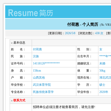
付荷惠 -
个人简历
（№: VR1
[更新日期]：
2026/5/8
[浏览次数]：
438 次
[查
基本信息
姓 名：
付荷惠
性 别：
女
民 族：
汉族
出生年月：
****年*
证件号码：
14118120**********
婚姻状况：
未婚
身 高：
158cm
体 重：
50kg
户 籍：
山西其他
现所在地：
湖北武
毕业学校：
武汉体育学院
学 历：
硕士
专业名称：
民族传统体育学
毕业年份：
2026年
联系方式
招聘单位必须注册才能查看简历，请先注册!