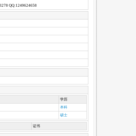
QQ:1249624658
学历
本科
硕士
证书