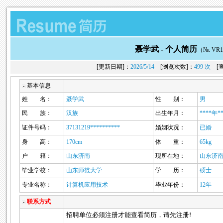
聂学武 -
个人简历
（№: VR1
[更新日期]：
2026/5/14
[浏览次数]：
499 次
[查
基本信息
姓 名：
聂学武
性 别：
男
民 族：
汉族
出生年月：
****年*
证件号码：
37131219**********
婚姻状况：
已婚
身 高：
170cm
体 重：
65kg
户 籍：
山东济南
现所在地：
山东济
毕业学校：
山东师范大学
学 历：
硕士
专业名称：
计算机应用技术
毕业年份：
12年
联系方式
招聘单位必须注册才能查看简历，请先注册!