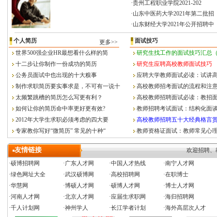
·
贵州工程职业学院2021-202
·
山东中医药大学2021年第二批招
·
山东财经大学2021年公开招聘中
个人简历
面试技巧
更多>>
世界500强企业HR最想看什么样的简
研究生找工作的面试技巧汇总
十二步让你制作一份成功的简历
研究生应聘高校教师面试技巧
公务员面试中也出现的十大糗事
应聘大学教师面试必读：试讲
制作求职简历要实事求是，不可有一说十
高校教师招考面试的流程和注
太频繁跳槽的简历怎么写更有利？
高校教师招聘面试必读：教招
如何让你的简历命中率更好更有效?
教师招聘考试面试：结构化面
2012年大学生求职必须考虑的四大要
高校教师招聘五十大经典格言赏
专家教你写好“微简历” 常见的十种“
教师资格证面试：教师常见心
友情链接
欢迎招聘、教育
·
硕博招聘网
·
广东人才网
·
中国人才热线
·
南宁人才网
·
绿色网址大全
·武汉硕博网
·
高校招聘网
·在职博士
·
华慧网
·
博硕人才网
·
硕博人才网
·
博士人才网
·
河南人才网
·北京人才网
·应届生求职网
·
海归招聘网
·
千人计划网
·
神州学人
·长江学者计划
·海外高层次人才