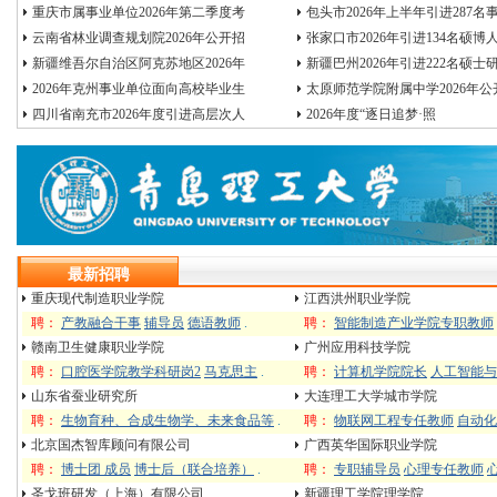
重庆市属事业单位2026年第二季度考
包头市2026年上半年引进287名
云南省林业调查规划院2026年公开招
张家口市2026年引进134名硕博
新疆维吾尔自治区阿克苏地区2026年
新疆巴州2026年引进222名硕士
2026年克州事业单位面向高校毕业生
太原师范学院附属中学2026年公
四川省南充市2026年度引进高层次人
2026年度“逐日追梦·照
最新招聘
重庆现代制造职业学院
江西洪州职业学院
聘：
产教融合干事
辅导员
德语教师
.
聘：
智能制造产业学院专职教师
赣南卫生健康职业学院
广州应用科技学院
聘：
口腔医学院教学科研岗2
马克思主
.
聘：
计算机学院院长
人工智能与
山东省蚕业研究所
大连理工大学城市学院
聘：
生物育种、合成生物学、未来食品等
.
聘：
物联网工程专任教师
自动化
北京国杰智库顾问有限公司
广西英华国际职业学院
聘：
博士团 成员
博士后（联合培养）
.
聘：
专职辅导员
心理专任教师
圣戈班研发（上海）有限公司
新疆理工学院理学院