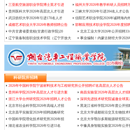
三亚航空旅游职业学院博士英才引进
福州大学2026年教学科研人员招聘
贵州医科大学2026年高层次人才引进
三峡大学2026年引进204名人才公告
武汉纺织大学2026年引进170名人才
信阳艺术职业学院2026年诚聘海内
成都艺术职业大学2026年教师招聘公告
邯郸应用技术职业学院2026年度招
中共甘肃省委党校(甘肃行政学院)20
北京工业大学2026年公开招聘33
辽宁装备制造职业技术学院（辽宁开放大
事业编制！内蒙古财经大学2026
科研院所招聘
2026年中国科学院宁波材料技术与工程研究所公开招聘47名高层次人才公告
贵州科学院2026年高层次人才引进方案
南昌实验室2026年高层次人才招
浙江大学台州研究院2026年招聘人才公告
深圳先进技术研究院诚邀全球英
北京市社会科学院2026年高端人才招
黑龙江省科学院2026年度公开招
北京昌平实验室2026年招聘战略研究
北京大学成都前沿交叉生物技术
中国科学院理化技术研究所2026年招
北京大学鄂尔多斯能源研究院202
湖北省农业科学院2026年引进33名
中豫具身智能实验室2026年公开