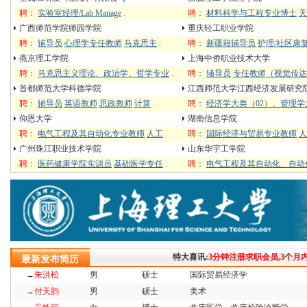
聘：
实验室经理/Lab Manage
.
聘：
材料科学与工程专业博士
天
广西师范学院师园学院
重庆轻工职业学院
聘：
辅导员
心理学专任教师
马克思主
.
聘：
新疆籍辅导员
护理/社区康
燕京理工学院
上海中侨职业技术大学
聘：
马克思主义理论、政治学、哲学专业
.
聘：
辅导员
专任教师（视觉传达
首都师范大学科德学院
江西师范大学江西经济发展研究
聘：
辅导员
英语教师
思政教师
计算
.
聘：
经济学大类（02）、管理学
仰恩大学
湖南信息学院
聘：
电气工程及其自动化专业教师
人工
.
聘：
国际经济与贸易专业教师
人
广州珠江职业技术学院
山东华宇工学院
聘：
医药健康学院实训员
基础医学专任
.
聘：
电气工程及其自动化、自动
特大喜讯:
3分钟注册求职会员,3个月
最新发布简历
→
朱洪松
男
硕士
国际贸易经济学
→
付天韵
男
硕士
美术