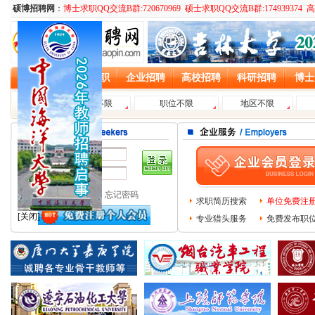
硕博招聘网
：
博士求职QQ交流B群:720670969 硕士求职QQ交流B群:174939374 
首 页
个人求职
企业招聘
高校招聘
科研招聘
博士
搜索：
用户名：
密 码：
免费注册
忘记密码
求职简历搜索
单位免费注
[关闭]
专业猎头服务
免费发布职