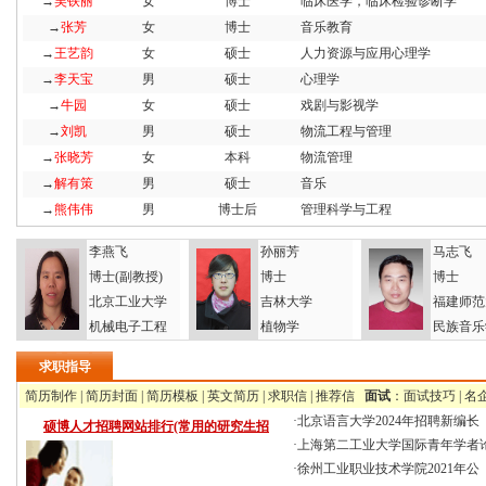
→
吴铁丽
女
博士
临床医学，临床检验诊断学
→
张芳
女
博士
音乐教育
→
王艺韵
女
硕士
人力资源与应用心理学
→
李天宝
男
硕士
心理学
→
牛园
女
硕士
戏剧与影视学
→
刘凯
男
硕士
物流工程与管理
→
张晓芳
女
本科
物流管理
→
解有策
男
硕士
音乐
→
熊伟伟
男
博士后
管理科学与工程
李燕飞
孙丽芳
马志飞
博士(副教授)
博士
博士
北京工业大学
吉林大学
福建师范
机械电子工程
植物学
民族音乐
求职指导
简历制作
|
简历封面
|
简历模板
|
英文简历
|
求职信
|
推荐信
面试
：
面试技巧
|
名
·
北京语言大学2024年招聘新编长
硕博人才招聘网站排行(常用的研究生招
·
上海第二工业大学国际青年学者
·
徐州工业职业技术学院2021年公